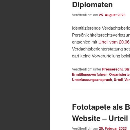
Diplomaten
Veröffentlicht am
25. August 2023
Identifizierende Verdachtsber
Persönlichkeitsrechtsverletzun
entschied mit
Urteil vom 20.06
Verdachtsberichterstattung se
darf keine Vorverurteilung bein
Veröffentlicht unter
Presserecht
,
Str
Ermittlungsverfahren
,
Organisierte
Unterlassungsanspruch
,
Urteil
,
Ver
Fototapete als B
Website – Urteil
Veröffentlicht am
25. Februar 2023