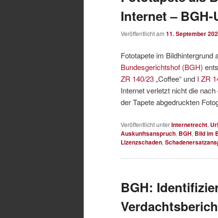
Internet – BGH-U
Veröffentlicht am
11. September 20
Fototapete im Bildhintergrund 
Bundesgerichtshof (BGH)
ents
ZR 140/23
„Coffee“ und
I ZR 1
Internet verletzt nicht die n
der Tapete abgedruckten Fotog
Veröffentlicht unter
Internetrecht
,
Ur
Auskunftsanspruch
,
BGH
,
Bild im B
Lizenzschaden
,
Schadenersatzans
BGH: Identifizi
Verdachtsberich