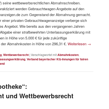
W) seine wettbewerbsrechtlichen Abmahnschreiben.
 praktiziert werden Gebrauchtwagen-Angebote auf den
leinanzeigen.de zum Gegenstand der Abmahnung gemacht.
ter einer privaten Gebrauchtwagenanzeige verberge sich
hes Angebot. Wie bereits aus den vergangenen Jahren
 Abgabe einer strafbewehrten Unterlassungserklärung mit
en in Höhe von 5.000 € für jede zukünftige
 der Abmahnkosten in Höhe von 296,31 €.
Weiterlesen
→
g
,
Wettbewerbsrecht
|
Verschlagwortet mit
Abmahnkosten
,
lassungserklärung
,
Verband bayerischer Kfz-Innungen für fairen
and
otheke“:
ht und Wettbewerbsrecht