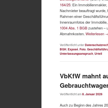
164/25
: Ein Immobilienmakler
Nachmieter beauftragt wurde,
Rahmen einer Geschäftsführung
Innenraumfotos der Immobilie
1004 Abs. 1 BGB
zustehen – u
Abmahnkosten.
Weiterlesen
Veröffentlicht unter
Datenschutzrech
BGH
,
Exposé
,
Foto
,
Geschäftsführu
Unterlassungsanspruch
,
Urteil
VbKfW mahnt au
Gebrauchtwagen
Veröffentlicht am
8. Januar 2026
Auch zu Beginn des Jahres 202