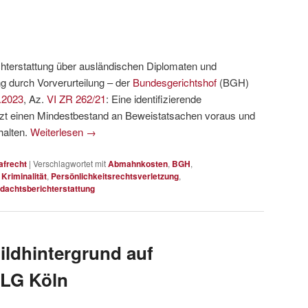
ichterstattung über ausländischen Diplomaten und
g durch Vorverurteilung – der
Bundesgerichtshof
(BGH)
.2023
, Az.
VI ZR 262/21
: Eine identifizierende
tzt einen Mindestbestand an Beweistatsachen voraus und
halten.
Weiterlesen
→
afrecht
|
Verschlagwortet mit
Abmahnkosten
,
BGH
,
 Kriminalität
,
Persönlichkeitsrechtsverletzung
,
dachtsberichterstattung
ildhintergrund auf
 LG Köln