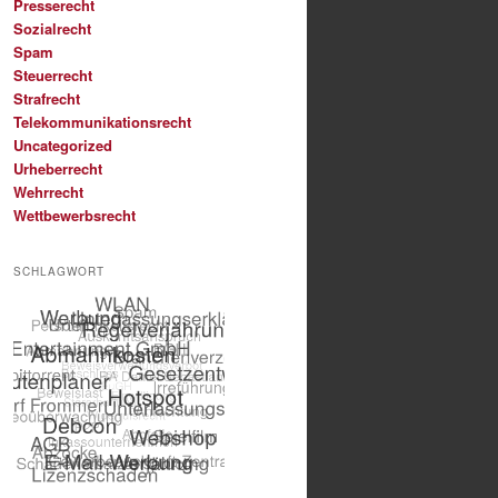
Presserecht
Sozialrecht
Spam
Steuerrecht
Strafrecht
Telekommunikationsrecht
Uncategorized
Urheberrecht
Wehrrecht
Wettbewerbsrecht
SCHLAGWORT