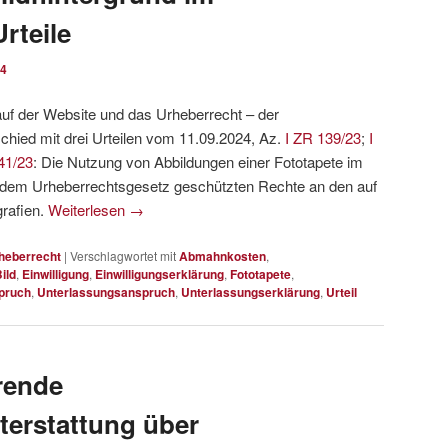
rteile
24
auf der Website und das Urheberrecht – der
chied mit drei Urteilen vom 11.09.2024, Az.
I ZR 139/23
;
I
41/23
: Die Nutzung von Abbildungen einer Fototapete im
ach dem Urheberrechtsgesetz geschützten Rechte an den auf
rafien.
Weiterlesen
→
heberrecht
|
Verschlagwortet mit
Abmahnkosten
,
ild
,
Einwilligung
,
Einwilligungserklärung
,
Fototapete
,
pruch
,
Unterlassungsanspruch
,
Unterlassungserklärung
,
Urteil
erende
terstattung über