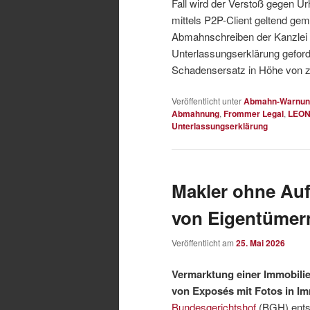
Fall wird der Verstoß gegen Ur
mittels P2P-Client geltend ge
Abmahnschreiben der Kanzlei 
Unterlassungserklärung gefor
Schadensersatz in Höhe von
Veröffentlicht unter
Abmahn-Warnun
Abmahnung
,
Frommer Legal
,
LEON
Unterlassungserklärung
Makler ohne Auf
von Eigentümer
Veröffentlicht am
25. Mai 2026
Vermarktung einer Immobilie
von Exposés mit Fotos in I
Bundesgerichtshof
(BGH) ents