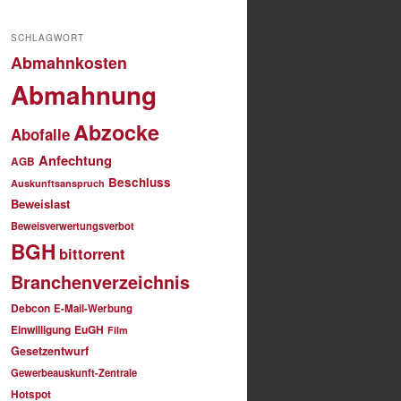
SCHLAGWORT
Abmahnkosten
Abmahnung
Abzocke
Abofalle
Anfechtung
AGB
Beschluss
Auskunftsanspruch
Beweislast
Beweisverwertungsverbot
BGH
bittorrent
Branchenverzeichnis
Debcon
E-Mail-Werbung
Einwilligung
EuGH
Film
Gesetzentwurf
Gewerbeauskunft-Zentrale
Hotspot