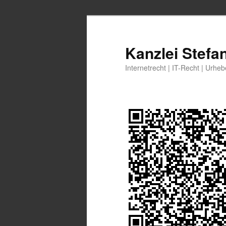
Zum
Zum
primären
sekundären
Inhalt
Inhalt
Kanzlei Stefa
springen
springen
Internetrecht | IT-Recht | Urhe