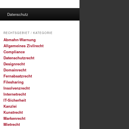
Datenschutz
RECHTSGEBIET / KATEGORIE
Abmahn-Warnung
Allgemeines Zivilrecht
Compliance
Datenschutzrecht
Designrecht
Domainrecht
Fernabsatzrecht
Filesharing
Insolvenzrecht
Internetrecht
IT-Sicherheit
Kanzlei
Kunstrecht
Markenrecht
Mietrecht