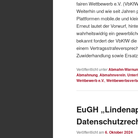
fairen Wettbewerb e.V. (VbKf
Weiterhin und wie seit Jahren
Plattformen mobile.de und k
Erneut lautet der Vorwurf, hin
wahrheitswidrig ein gewerblic
bekannt fordert der VbKfW die
einem Vertragsstrafeversprech
Zuwiderhandlung sowie Ersatz
Veröffentlicht unter
Abmahn-Warnun
Abmahnung
,
Abmahnverein
,
Unter
Wettbewerb e.V.
,
Wettbewerbsverb
EuGH „Lindenap
Datenschutzrec
Veröffentlicht am
6. Oktober 2024