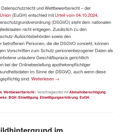
 Datenschutzrecht und Wettbewerbsrecht – der
 Union
(EuGH) entschied mit
Urteil vom 04.10.2024
,
tenschutzgrundverordnung (DSGVO) steht dem nationalen
iedstaaten nicht entgegen. Zusätzlich zu den
nschutz-Aufsichtsbehörden sowie den
r betroffenen Personen, die die DSGVO vorsieht, können
gen Vorschriften zum Schutz personenbezogener Daten als
rbotene unlautere Geschäftspraxis gerichtlich
n bei der Onlinebestellung apothekenpflichtiger
Gesundheitsdaten im Sinne der DSGVO, auch wenn diese
gspflichtig sind.
Weiterlesen
→
t
,
Wettbewerbsrecht
|
Verschlagwortet mit
Abmahnberechtigung
,
heke
,
BGH
,
Einwilligung
,
Einwilligungserklärung
,
EuGH
,
Bildhintergrund im