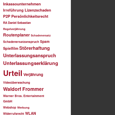
Inkassounternehmen
Lizenzschaden
Irreführung
P2P
Persönlichkeitsrecht
RA Daniel Sebastian
Regelverjährung
Routenplaner
Schadenersatz
Spam
Schadenersatzanspruch
Störerhaftung
Spielfilm
Unterlassungsanspruch
Unterlassungserklärung
Urteil
Verjährung
Videoüberwachung
Waldorf Frommer
Warner Bros. Entertainment
GmbH
Webshop
Werbung
WLAN
Widerrufsrecht