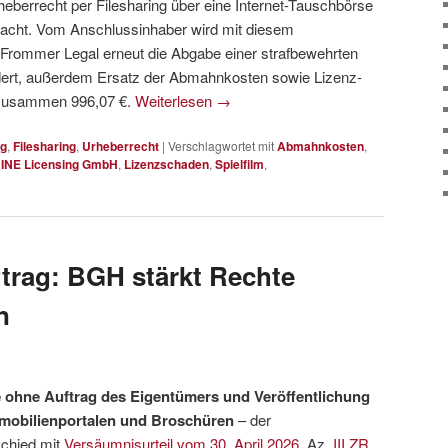
heberrecht per Filesharing über eine Internet-Tauschbörse
macht. Vom Anschlussinhaber wird mit diesem
Frommer Legal erneut die Abgabe einer strafbewehrten
dert, außerdem Ersatz der Abmahnkosten sowie Lizenz-
 zusammen 996,07 €.
Weiterlesen
→
g
,
Filesharing
,
Urheberrecht
|
Verschlagwortet mit
Abmahnkosten
,
INE Licensing GmbH
,
Lizenzschaden
,
Spielfilm
,
trag: BGH stärkt Rechte
n
 ohne Auftrag des Eigentümers und Veröffentlichung
mmobilienportalen und Broschüren
– der
chied mit
Versäumnisurteil vom 30. April 2026
, Az.
III ZR