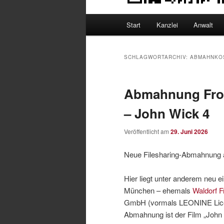
Hauptmenü
Start
Kanzlei
Anwalt
SCHLAGWORTARCHIV:
ABMAHNKO
Abmahnung Fro
– John Wick 4
Veröffentlicht am
29. Juni 2026
Neue Filesharing-Abmahnung 
Hier liegt unter anderem neu 
München – ehemals
Waldorf 
GmbH (vormals LEONINE Lice
Abmahnung ist der Film „John 