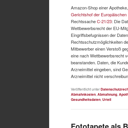
Amazon-Shop einer Apotheke,
Gerichtshof der Europäischen
Rechtssache
C-21/23
: Die Da
Wettbewerbsrecht der EU-Mitgl
Eingriffsbefugnissen der Date
Rechtsschutzmöglichkeiten de
Mitbewerber einen Verstoß ge
eine nach Wettbewerbsrecht ve
beanstanden. Daten, die Kunde
Arzneimittel eingeben, sind 
Arzneimittel nicht verschreibun
Veröffentlicht unter
Datenschutzrech
Abmahnkosten
,
Abmahnung
,
Apot
Gesundheitsdaten
,
Urteil
Fototapete als 