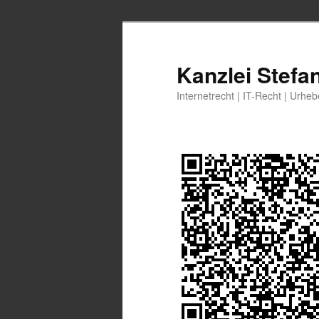
Zum
Zum
primären
sekundären
Inhalt
Inhalt
Kanzlei Stefa
springen
springen
Internetrecht | IT-Recht | Urhe