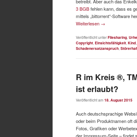
betreibt. Aber auch das Enkelki
3 BGB
fehlen kann, dass es g
mittels „bittorrent“-Software h
Weiterlesen
→
Veröffentlicht unter
Filesharing
,
Urhe
Copyright
,
Einsichtsfähigkeit
,
Kind
Schadenersatzanspruch
,
Störerha
R im Kreis ®, T
ist erlaubt?
Veröffentlicht am
18. August 2015
Auch deutschsprachige Websi
oder beim Produktnamen oft d
Fotos, Grafiken oder Werbete
der Impressum-Seite – findet 