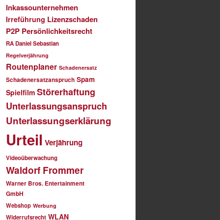
Inkassounternehmen
Lizenzschaden
Irreführung
P2P
Persönlichkeitsrecht
RA Daniel Sebastian
Regelverjährung
Routenplaner
Schadenersatz
Spam
Schadenersatzanspruch
Störerhaftung
Spielfilm
Unterlassungsanspruch
Unterlassungserklärung
Urteil
Verjährung
Videoüberwachung
Waldorf Frommer
Warner Bros. Entertainment
GmbH
Webshop
Werbung
WLAN
Widerrufsrecht