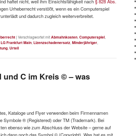
nd haftet nicht, weil ihm Einsichtsfähigkeit nach
§ 828 Abs.
egen Urheberrecht verstößt, wenn es ein Computerspiel
erunterlädt und dadurch zugleich weiterverbreitet.
berrecht
|
Verschlagwortet mit
Abmahnkosten
,
Computerspiel
,
,
LG Frankfurt Main
,
Lizenzschadenersatz
,
Minderjähriger
,
ftung
,
Urteil
M und C im Kreis © – was
tes, Kataloge und Flyer verwenden beim Firmennamen
ie Symbole ® (Registered) oder TM (Trademark). Bei
xten ebenso wie zum Abschluss der Website – gerne auf
sich dann noch das Symbol © (Copyright). Was hat es mit