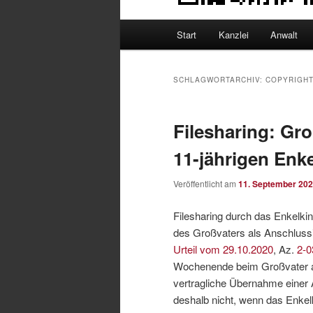
Hauptmenü
Start
Kanzlei
Anwalt
SCHLAGWORTARCHIV:
COPYRIGH
Filesharing: Gro
11-jährigen Enke
Veröffentlicht am
11. September 20
Filesharing durch das Enkelki
des Großvaters als Anschluss
Urteil vom 29.10.2020
, Az.
2-0
Wochenende beim Großvater au
vertragliche Übernahme einer 
deshalb nicht, wenn das Enkelk