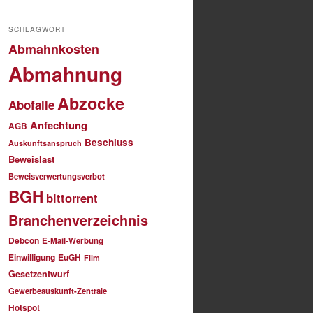
SCHLAGWORT
Abmahnkosten
Abmahnung
Abzocke
Abofalle
Anfechtung
AGB
Beschluss
Auskunftsanspruch
Beweislast
Beweisverwertungsverbot
BGH
bittorrent
Branchenverzeichnis
Debcon
E-Mail-Werbung
Einwilligung
EuGH
Film
Gesetzentwurf
Gewerbeauskunft-Zentrale
Hotspot