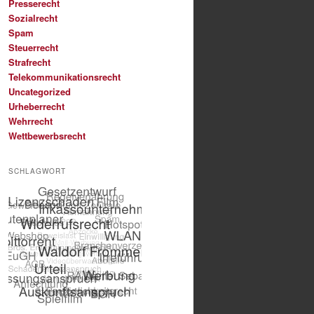
Presserecht
Sozialrecht
Spam
Steuerrecht
Strafrecht
Telekommunikationsrecht
Uncategorized
Urheberrecht
Wehrrecht
Wettbewerbsrecht
SCHLAGWORT