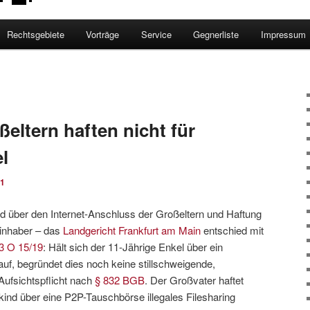
Rechtsgebiete
Vorträge
Service
Gegnerliste
Impressum
T
ßeltern haften nicht für
l
21
nd über den Internet-Anschluss der Großeltern und Haftung
inhaber – das
Landgericht Frankfurt am Main
entschied mit
3 O 15/19
: Hält sich der 11-Jährige Enkel über ein
f, begründet dies noch keine stillschweigende,
Aufsichtspflicht nach
§ 832 BGB
. Der Großvater haftet
ind über eine P2P-Tauschbörse illegales Filesharing