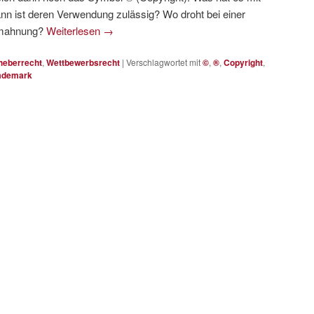
n ist deren Verwendung zulässig? Wo droht bei einer
bmahnung?
Weiterlesen
→
heberrecht
,
Wettbewerbsrecht
|
Verschlagwortet mit
©
,
®
,
Copyright
,
ademark