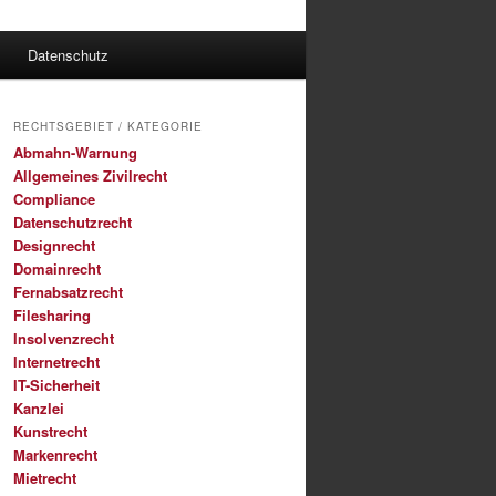
Datenschutz
RECHTSGEBIET / KATEGORIE
Abmahn-Warnung
Allgemeines Zivilrecht
Compliance
Datenschutzrecht
Designrecht
Domainrecht
Fernabsatzrecht
Filesharing
Insolvenzrecht
Internetrecht
IT-Sicherheit
Kanzlei
Kunstrecht
Markenrecht
Mietrecht