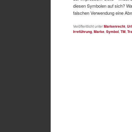
diesen Symbolen auf sich? Wan
falschen Verwendung eine A
Veröffentlicht unter
Markenrecht
,
Ur
Irreführung
,
Marke
,
Symbol
,
TM
,
Tr