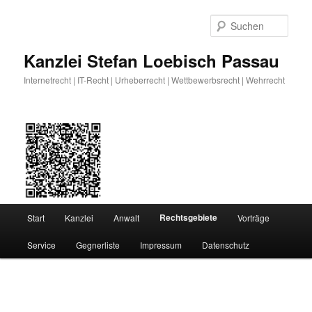
Zum
primären
Such
Inhalt
springen
Kanzlei Stefan Loebisch Passau
Internetrecht | IT-Recht | Urheberrecht | Wettbewerbsrecht | Wehrrecht
Hauptmenü
Rechtsgebiete
Start
Kanzlei
Anwalt
Vorträge
Service
Gegnerliste
Impressum
Datenschutz