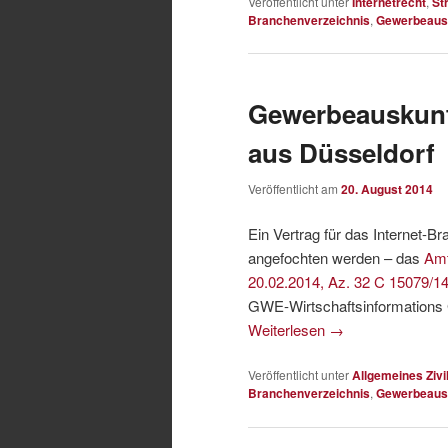
Veröffentlicht unter
Internetrecht
,
St
Branchenverzeichnis
,
Gewerbeausk
Gewerbeauskunft
aus Düsseldorf
Veröffentlicht am
20. August 2014
Ein Vertrag für das Internet-
angefochten werden – das
Amt
20.02.2014, Az. 32 C 15079/1
GWE-Wirtschaftsinformations G
Weiterlesen
→
Veröffentlicht unter
Allgemeines Zivi
Branchenverzeichnis
,
Gewerbeausk