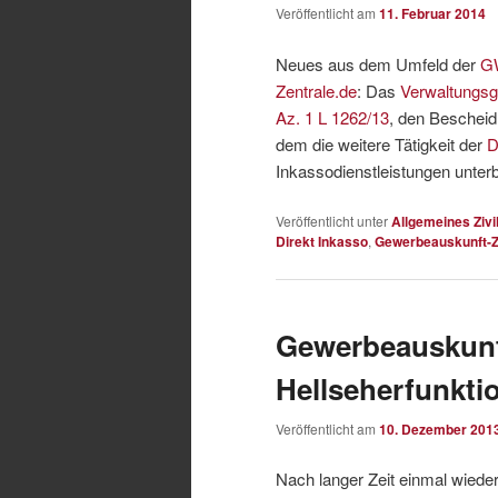
Veröffentlicht am
11. Februar 2014
Neues aus dem Umfeld der
GW
Zentrale.de
: Das
Verwaltungsg
Az. 1 L 1262/13
, den Beschei
dem die weitere Tätigkeit der
D
Inkassodienstleistungen unter
Veröffentlicht unter
Allgemeines Zivi
Direkt Inkasso
,
Gewerbeauskunft-Z
Gewerbeauskunft
Hellseherfunkti
Veröffentlicht am
10. Dezember 201
Nach langer Zeit einmal wied