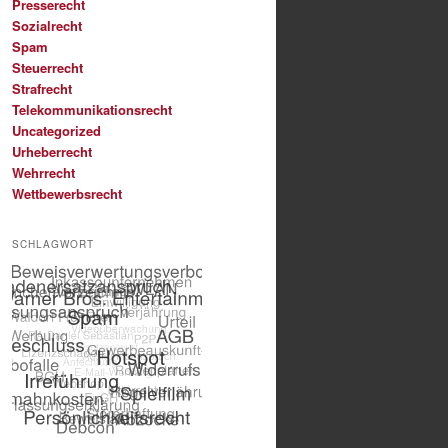
Presserecht
Sozialrecht
Spam
Steuerrecht
Strafrecht
Telekommunikationsrecht
Uncategorized
Urheberrecht
Wehrrecht
Wettbewerbsrecht
SCHLAGWORT