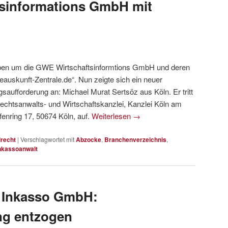
sinformations GmbH mit
ieben um die GWE Wirtschaftsinformtions GmbH und deren
uskunft-Zentrale.de“. Nun zeigte sich ein neuer
saufforderung an: Michael Murat Sertsöz aus Köln. Er tritt
echtsanwalts- und Wirtschaftskanzlei, Kanzlei Köln am
enring 17, 50674 Köln, auf.
Weiterlesen
→
lrecht
|
Verschlagwortet mit
Abzocke
,
Branchenverzeichnis
,
nkassoanwalt
t Inkasso GmbH:
ng entzogen