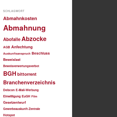
SCHLAGWORT
Abmahnkosten
Abmahnung
Abzocke
Abofalle
Anfechtung
AGB
Beschluss
Auskunftsanspruch
Beweislast
Beweisverwertungsverbot
BGH
bittorrent
Branchenverzeichnis
Debcon
E-Mail-Werbung
Einwilligung
EuGH
Film
Gesetzentwurf
Gewerbeauskunft-Zentrale
Hotspot