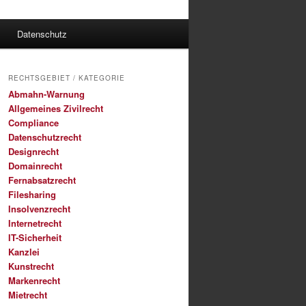
Datenschutz
RECHTSGEBIET / KATEGORIE
Abmahn-Warnung
Allgemeines Zivilrecht
Compliance
Datenschutzrecht
Designrecht
Domainrecht
Fernabsatzrecht
Filesharing
Insolvenzrecht
Internetrecht
IT-Sicherheit
Kanzlei
Kunstrecht
Markenrecht
Mietrecht