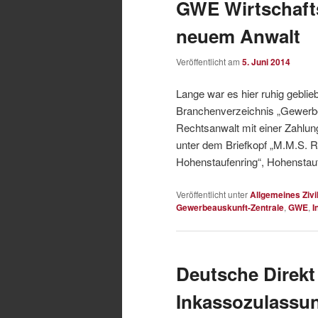
GWE Wirtschaft
neuem Anwalt
Veröffentlicht am
5. Juni 2014
Lange war es hier ruhig gebl
Branchenverzeichnis „Gewerbea
Rechtsanwalt mit einer Zahlung
unter dem Briefkopf „M.M.S. R
Hohenstaufenring“, Hohenstauf
Veröffentlicht unter
Allgemeines Zivi
Gewerbeauskunft-Zentrale
,
GWE
,
I
Deutsche Direk
Inkassozulassu