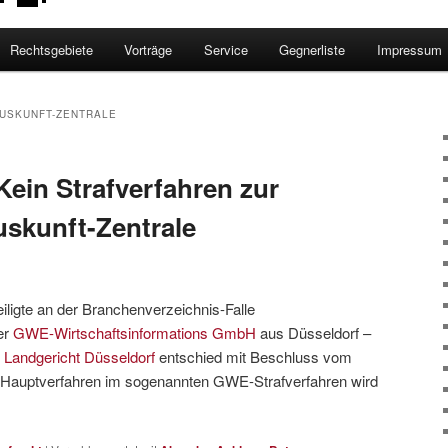
Rechtsgebiete
Vorträge
Service
Gegnerliste
Impressum
USKUNFT-ZENTRALE
Kein Strafverfahren zur
kunft-Zentrale
iligte an der Branchenverzeichnis-Falle
er
GWE-Wirtschaftsinformations GmbH
aus Düsseldorf –
m
Landgericht Düsseldorf
entschied mit Beschluss vom
s Hauptverfahren im sogenannten GWE-Strafverfahren wird