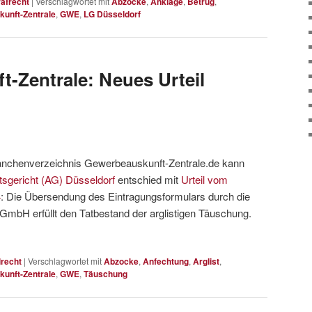
rafrecht
|
Verschlagwortet mit
Abzocke
,
Anklage
,
Betrug
,
unft-Zentrale
,
GWE
,
LG Düsseldorf
-Zentrale: Neues Urteil
Branchenverzeichnis Gewerbeauskunft-Zentrale.de kann
sgericht (AG) Düsseldorf
entschied mit
Urteil vom
4
: Die Übersendung des Eintragungsformulars durch die
mbH erfüllt den Tatbestand der arglistigen Täuschung.
lrecht
|
Verschlagwortet mit
Abzocke
,
Anfechtung
,
Arglist
,
unft-Zentrale
,
GWE
,
Täuschung