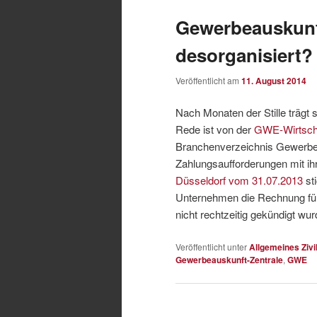
Gewerbeauskunft
desorganisiert?
Veröffentlicht am
11. August 2014
Nach Monaten der Stille trägt 
Rede ist von der
GWE-Wirtsch
Branchenverzeichnis Gewerbeau
Zahlungsaufforderungen mit ih
Düsseldorf vom 31.07.2013
st
Unternehmen die Rechnung für 
nicht rechtzeitig gekündigt wu
Veröffentlicht unter
Allgemeines Zivi
Gewerbeauskunft-Zentrale
,
GWE