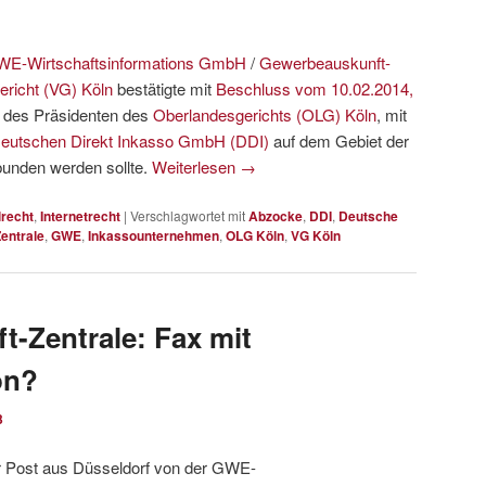
E-Wirtschaftsinformations GmbH
/
Gewerbeauskunft-
ericht (VG) Köln
bestätigte mit
Beschluss vom 10.02.2014,
d des Präsidenten des
Oberlandesgerichts (OLG) Köln
, mit
eutschen Direkt Inkasso GmbH (DDI)
auf dem Gebiet der
bunden werden sollte.
Weiterlesen
→
lrecht
,
Internetrecht
|
Verschlagwortet mit
Abzocke
,
DDI
,
Deutsche
entrale
,
GWE
,
Inkassounternehmen
,
OLG Köln
,
VG Köln
-Zentrale: Fax mit
on?
3
er Post aus Düsseldorf von der GWE-