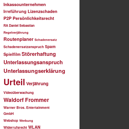
Inkassounternehmen
Lizenzschaden
Irreführung
P2P
Persönlichkeitsrecht
RA Daniel Sebastian
Regelverjährung
Routenplaner
Schadenersatz
Spam
Schadenersatzanspruch
Störerhaftung
Spielfilm
Unterlassungsanspruch
Unterlassungserklärung
Urteil
Verjährung
Videoüberwachung
Waldorf Frommer
Warner Bros. Entertainment
GmbH
Webshop
Werbung
WLAN
Widerrufsrecht