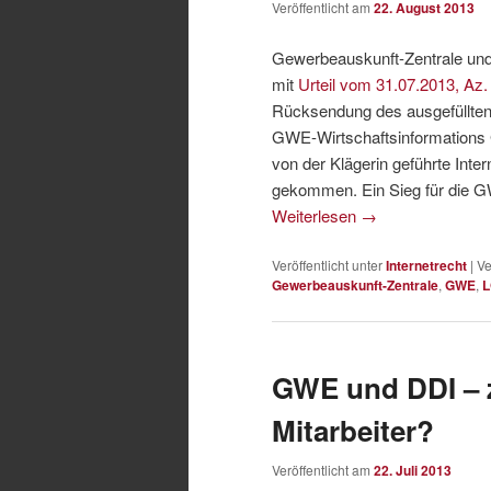
Veröffentlicht am
22. August 2013
Gewerbeauskunft-Zentrale un
mit
Urteil vom 31.07.2013, Az.
Rücksendung des ausgefüllten
GWE-Wirtschaftsinformations 
von der Klägerin geführte Int
gekommen. Ein Sieg für die GW
Weiterlesen
→
Veröffentlicht unter
Internetrecht
|
Ve
Gewerbeauskunft-Zentrale
,
GWE
,
L
GWE und DDI – 
Mitarbeiter?
Veröffentlicht am
22. Juli 2013