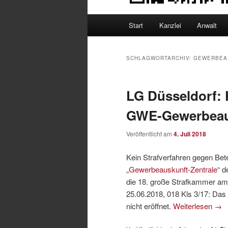
Hauptmenü
Start
Kanzlei
Anwalt
SCHLAGWORTARCHIV:
GEWERBEA
LG Düsseldorf: 
GWE-Gewerbeaus
Veröffentlicht am
4. Juli 2018
Kein Strafverfahren gegen Bete
„
Gewerbeauskunft-Zentrale
“ d
die 18. große Strafkammer a
25.06.2018, 018 Kls 3/17: Da
nicht eröffnet.
Weiterlesen
→