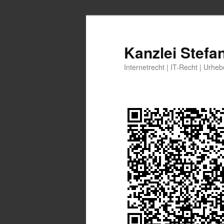
Zum
Zum
primären
sekundären
Inhalt
Inhalt
Kanzlei Stefa
springen
springen
Internetrecht | IT-Recht | Urhe