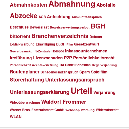
Abmahnung
Abmahnkosten
Abofalle
Abzocke
Anfechtung
AGB
Auskunftsanspruch
BGH
Beschluss
Beweislast
Beweisverwertungsverbot
Branchenverzeichnis
bittorrent
Debcon
Gesetzentwurf
E-Mail-Werbung
Einwilligung
EuGH
Film
Inkassounternehmen
Hotspot
Gewerbeauskunft-Zentrale
P2P
Persönlichkeitsrecht
Irreführung
Lizenzschaden
RA Daniel Sebastian
Persönlichkeitsrechtsverletzung
Regelverjährung
Routenplaner
Spielfilm
Spam
Schadenersatzanspruch
Störerhaftung
Unterlassungsanspruch
Urteil
Unterlassungserklärung
Verjährung
Waldorf Frommer
Videoüberwachung
Warner Bros. Entertainment GmbH
Widerrufsrecht
Webshop
Werbung
WLAN