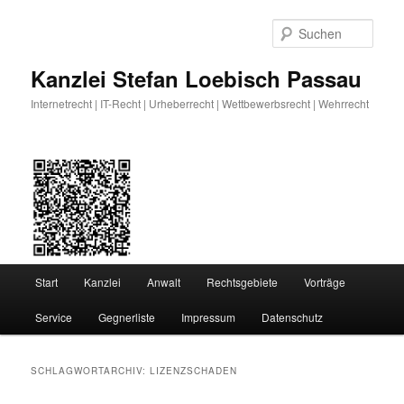
Zum
Zum
primären
sekundären
Such
Inhalt
Inhalt
springen
springen
Kanzlei Stefan Loebisch Passau
Internetrecht | IT-Recht | Urheberrecht | Wettbewerbsrecht | Wehrrecht
Hauptmenü
Start
Kanzlei
Anwalt
Rechtsgebiete
Vorträge
Service
Gegnerliste
Impressum
Datenschutz
SCHLAGWORTARCHIV:
LIZENZSCHADEN