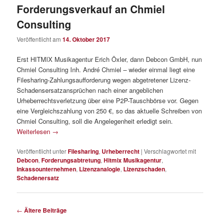
Forderungsverkauf an Chmiel
Consulting
Veröffentlicht am
14. Oktober 2017
Erst HITMIX Musikagentur Erich Öxler, dann Debcon GmbH, nun
Chmiel Consulting Inh. André Chmiel – wieder einmal liegt eine
Filesharing-Zahlungsaufforderung wegen abgetretener Lizenz-
Schadensersatzansprüchen nach einer angeblichen
Urheberrechtsverletzung über eine P2P-Tauschbörse vor. Gegen
eine Vergleichszahlung von 250 €, so das aktuelle Schreiben von
Chmiel Consulting, soll die Angelegenheit erledigt sein.
Weiterlesen
→
Veröffentlicht unter
Filesharing
,
Urheberrecht
|
Verschlagwortet mit
Debcon
,
Forderungsabtretung
,
Hitmix Musikagentur
,
Inkassounternehmen
,
Lizenzanalogie
,
Lizenzschaden
,
Schadenersatz
Beitragsnavigation
←
Ältere Beiträge