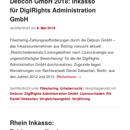
Debcon GmbH 2018: Inkasso
für DigiRights Administration
GmbH
Veröffentlicht am
8. Mai 2018
Filesharing-Zahlungsaufforderungen durch die Debcon GmbH –
das Inkassounternehmen aus Bottrop versucht aktuell,
„Restschadenersatz/Lizenzgebühren nach Lizenzanalogie aus
ungerechtfertigter Bereicherung“ für die die DigiRights
Administration GmbH durchzusetzen. Zugrunde liegen
Abmahnungen von Rechtsanwalt Daniel Sebastian, Berlin, aus
den Jahren 2012 und 2013.
Weiterlesen
→
Veröffentlicht unter
Filesharing
,
Urheberrecht
|
Verschlagwortet mit
Debcon
,
DigiRights Administration GmbH
,
Lizenzschaden
,
RA
Daniel Sebastian
,
Vergleichsangebot
,
Verjährung
Rhein Inkasso: