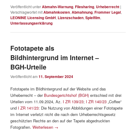
Veröffentlicht unter
Abmahn-Warnung
,
Filesharing
,
Urheberrecht
|
Verschlagwortet mit
Abmahnkosten
,
Abmahnung
,
Frommer Legal
,
LEONINE Licensing GmbH
,
Lizenzschaden
,
Spielfilm
,
Unterlassungserklärung
Fototapete als
Bildhintergrund im Internet –
BGH-Urteile
Veröffentlicht am
11. September 2024
Fototapete im Bildhintergrund auf der Website und das
Urheberrecht – der
Bundesgerichtshof (BGH)
entschied mit drei
Urteilen vom 11.09.2024, Az.
I ZR 139/23
;
I ZR 140/23
„Coffee“
und
I ZR 141/23
: Die Nutzung von Abbildungen einer Fototapete
im Internet verletzt nicht die nach dem Urheberrechtsgesetz
geschützten Rechte an den auf der Tapete abgedruckten
Fotografien.
Weiterlesen
→