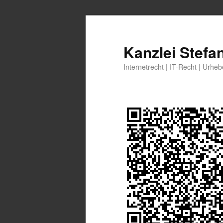
Zum
Zum
primären
sekundären
Inhalt
Inhalt
Kanzlei Stefa
springen
springen
Internetrecht | IT-Recht | Urhe