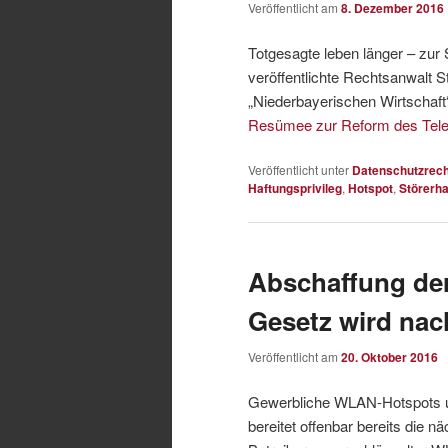
Veröffentlicht am
8. Dezember 2016
Totgesagte leben länger – zur
veröffentlichte Rechtsanwalt 
„Niederbayerischen Wirtschaft“
Resümee zur Reform des Tele
Veröffentlicht unter
Datenschutzrech
Haftungsprivileg
,
Hotspot
,
Störerha
Abschaffung de
Gesetz wird nac
Veröffentlicht am
20. Oktober 2016
Gewerbliche WLAN-Hotspots u
bereitet offenbar bereits die 