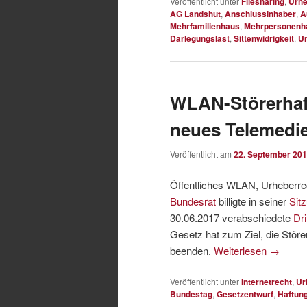
Veröffentlicht unter
Filesharing
,
Urhe
AG Landshut
,
Anschlussinhaber
,
A
Mehrfamilienhaus
,
Mehrpersonenh
Darlegungslast
,
Sittenwidrigkeit
,
Un
WLAN-Störerhaft
neues Telemedi
Veröffentlicht am
22. September 20
Öffentliches WLAN, Urheberrec
Bundesrat
billigte in seiner
Sit
30.06.2017 verabschiedete
Dr
Gesetz hat zum Ziel, die Störe
beenden.
Weiterlesen
→
Veröffentlicht unter
Internetrecht
,
Ur
Bundestag
,
Gesetzentwurf
,
Haftung