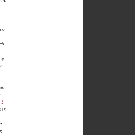
z.B.
enen
rch
e
ung
rn
nde
e
s
§
enen
m
ng