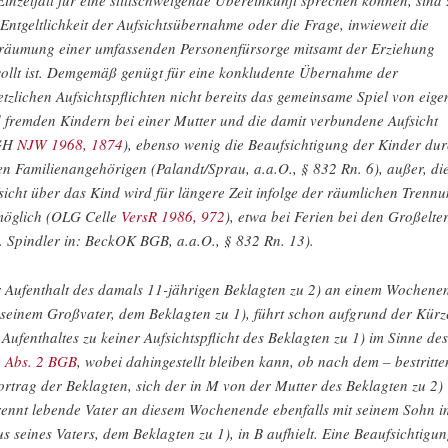
Einzelfall für eine stillschweigende Übereinkunft sprechen können, sind 
 Entgeltlichkeit der Aufsichtsübernahme oder die Frage, inwieweit die
räumung einer umfassenden Personenfürsorge mitsamt der Erziehung
ollt ist. Demgemäß genügt für eine konkludente Übernahme der
etzlichen Aufsichtspflichten nicht bereits das gemeinsame Spiel von eig
 fremden Kindern bei einer Mutter und die damit verbundene Aufsicht
GH
NJW 1968, 1874
), ebenso wenig die Beaufsichtigung der Kinder du
en Familienangehörigen (Palandt/Sprau, a.a.O., § 832 Rn. 6), außer, di
sicht über das Kind wird für längere Zeit infolge der räumlichen Trenn
öglich (OLG Celle
VersR 1986, 972
), etwa bei Ferien bei den Großelte
l. Spindler in: BeckOK BGB, a.a.O., § 832 Rn. 13).
 Aufenthalt des damals 11-jährigen Beklagten zu 2) an einem Wochene
 seinem Großvater, dem Beklagten zu 1), führt schon aufgrund der Kürz
 Aufenthaltes zu keiner Aufsichtspflicht des Beklagten zu 1) im Sinne de
 Abs. 2 BGB
, wobei dahingestellt bleiben kann, ob nach dem – bestritt
ortrag der Beklagten, sich der in M von der Mutter des Beklagten zu 2)
rennt lebende Vater an diesem Wochenende ebenfalls mit seinem Sohn i
s seines Vaters, dem Beklagten zu 1), in B aufhielt. Eine Beaufsichtigu