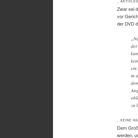
_ AKTIVLE
Zwar sei di
vor Geric
der DVD d
„N
der
kan
kei
ein
in 
dem
Ang
obl
zu 
_ KEINE H
Dem Großv
werden, un