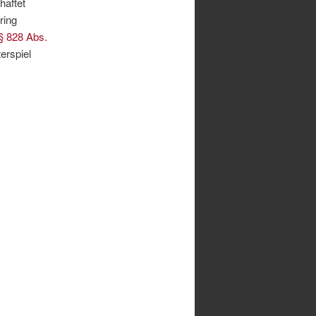
haftet
ring
§ 828 Abs.
erspiel