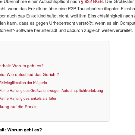
he Übernahme einer Aufsichtspflicht nach
§ 832 BGB
. Der Großvater 
cht, wenn das Enkelkind über eine P2P-Tauschbörse illegales Filesha
Aber auch das Enkelkind haftet nicht, weil ihm Einsichtsfähigkeit nach
len kann, dass es gegen Urheberrecht verstößt, wenn es ein Comput
ittorrent“-Software herunterlädt und dadurch zugleich weiterverbreitet.
rhalt: Worum geht es?
is: Wie entschied das Gericht?
Aktivlegitimation der Klägerin
Keine Haftung des Großvaters wegen Aufsichtspflichtverletzung
Keine Haftung des Enkels als Täter
kung auf die Praxis
alt: Worum geht es?