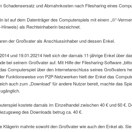
m Schadensersatz und Abmahnkosten nach Filesharing eines Comput
in ist auf dem Datenträger des Computerspiels mit einem „©“-Verme
-Hinweis) als Rechteinhaberin bezeichnet.
aren der Großvater als Anschlussinhaber und dessen Enkel.
014 und 19.01.20214 hielt sich der damals 11-jährige Enkel über da
 bei seinem Großvater auf. Mit Hilfe der Filesharing-Software „bittor
das Computerspiel über den Internetanschluss seines Großvaters he
der Funktionsweise von P2P-Netzwerken hielt der Enkel das Compute
eich auch zum „Download“ für andere Nutzer bereit, machte das Spie
zugänglich.
terspiel kostete damals im Einzelhandel zwischen 40 € und 60 €. D
Bezugsweg des Downloads betrug ca. 40 €.
e Klägerin mahnte sowohl den Großvater wie auch den Enkel ab. Sie