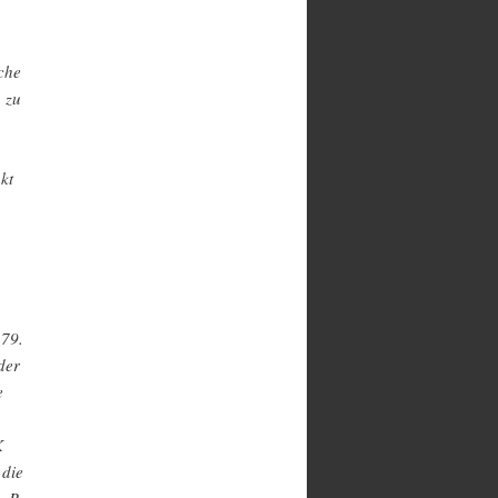
iche
n zu
kt
 79.
der
e
K
 die