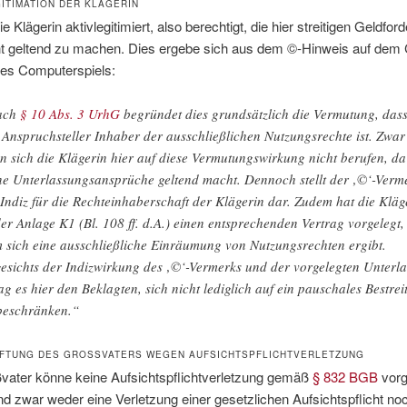
GITIMATION DER KLÄGERIN
e Klägerin aktivlegitimiert, also berechtigt, die hier streitigen Geldfo
ht geltend zu machen. Dies ergebe sich aus dem ©-Hinweis auf dem
es Computerspiels:
ach
§ 10 Abs. 3 UrhG
begründet dies grundsätzlich die Vermutung, das
 Anspruchsteller Inhaber der ausschließlichen Nutzungsrechte ist. Zwar
n sich die Klägerin hier auf diese Vermutungswirkung nicht berufen, da
ne Unterlassungsansprüche geltend macht. Dennoch stellt der ‚©‘-Verm
 Indiz für die Rechteinhaberschaft der Klägerin dar. Zudem hat die Kläg
der Anlage K1 (Bl. 108 ff. d.A.) einen entsprechenden Vertrag vorgelegt,
 sich eine ausschließliche Einräumung von Nutzungsrechten ergibt.
esichts der Indizwirkung des ‚©‘-Vermerks und der vorgelegten Unterl
ag es hier den Beklagten, sich nicht lediglich auf ein pauschales Bestrei
beschränken.“
AFTUNG DES GROSSVATERS WEGEN AUFSICHTSPFLICHTVERLETZUNG
ater könne keine Aufsichtspflichtverletzung gemäß
§ 832 BGB
vorg
d zwar weder eine Verletzung einer gesetzlichen Aufsichtspflicht noc