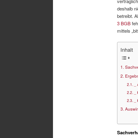
vertraglic
deshalb ni
betreibt. 
3 BGB
feh
mittels „b
Inhalt
Sachve
Ergebn
_ 
_ 
_ 
Auswir
Sachverh