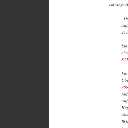
vertraglich
„De
Auf
2) 
Ein
ein
832
Für
Übe
96
Auf
Auf
Haf
Abs
BGB