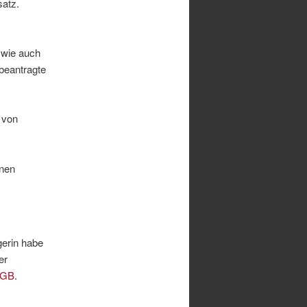
atz.
 wie auch
 beantragte
 von
inen
gerin habe
er
BGB
.