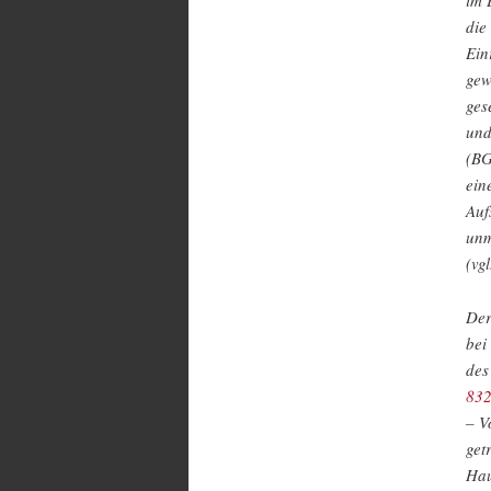
im 
die
Ein
gew
ges
und
(B
ein
Auf
unm
(vg
Der
bei
des
832
– V
get
Hau