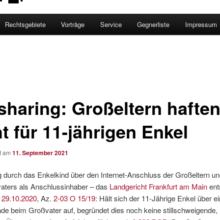
Rechtsgebiete
Vorträge
Service
Gegnerliste
Impressum
esharing: Großeltern hafte
t für 11-jährigen Enkel
ht am
11. September 2021
g durch das Enkelkind über den Internet-Anschluss der Großeltern u
aters als Anschlussinhaber – das
Landgericht Frankfurt am Main
ent
 29.10.2020
, Az.
2-03 O 15/19
: Hält sich der 11-Jährige Enkel über ei
e beim Großvater auf, begründet dies noch keine stillschweigende,