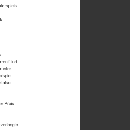
erspiels.
rk
s
rent“ lud
runter.
rspiel
l also
er Preis
 verlangte