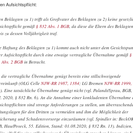
en Aufsichtspflicht:
n Beklagten zu 1) trifft als Großvater des Beklagten zu 2) keine gesetzl
sichtspflicht gemäß
§ 832 Abs. 1 BGB
, da diese die Eltern des Beklagte
bis zu dessen Volljährigkeit traf.
e Haftung des Beklagten zu 1) kommt auch nicht unter dem Gesichtspun
er Aufsichtspflicht durch eine etwaige vertragliche Übernahme gemäß
§
 Abs. 2 BGB
in Betracht.
 die vertragliche Übernahme genügt bereits eine stillschweigende
reinkunft (OLG Celle
NJW-RR 1987, 1384
; LG Bremen
NJW-RR 1999,
9
). Eine tatsächliche Übernahme genügt nicht (vgl. Palandt/Sprau, BGB,
l. 2020, § 832 Rn. 6). An die Annahme einer konkludenten Übernahme 
sichtspflichten sind strenge Anforderungen zu stellen, um überraschend
tungslagen für den Dritten zu vermeiden und ihm die Möglichkeit der
icherung und Schadensvorsorge einzuräumen (vgl. Spindler in: BeckO
, Hau/Poseck, 55. Edition, Stand: 01.08.2020, § 832 Rn. 13). Indizien,