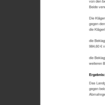
von den b
Beide verw
Die Kläger
gegen den 
die Klägeri
die Beklag
984,60 € 
die Beklag
weiteren B
Ergebnis:
Das Landge
gegen bei
Abmahnge