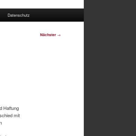
Datenschutz
Nächster
→
n
nd Haftung
schied mit
n