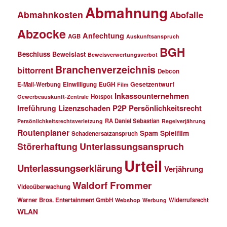
Abmahnung
Abmahnkosten
Abofalle
Abzocke
Anfechtung
AGB
Auskunftsanspruch
BGH
Beschluss
Beweislast
Beweisverwertungsverbot
Branchenverzeichnis
bittorrent
Debcon
Gesetzentwurf
E-Mail-Werbung
Einwilligung
EuGH
Film
Inkassounternehmen
Hotspot
Gewerbeauskunft-Zentrale
P2P
Persönlichkeitsrecht
Irreführung
Lizenzschaden
RA Daniel Sebastian
Persönlichkeitsrechtsverletzung
Regelverjährung
Routenplaner
Spielfilm
Spam
Schadenersatzanspruch
Störerhaftung
Unterlassungsanspruch
Urteil
Unterlassungserklärung
Verjährung
Waldorf Frommer
Videoüberwachung
Warner Bros. Entertainment GmbH
Widerrufsrecht
Webshop
Werbung
WLAN