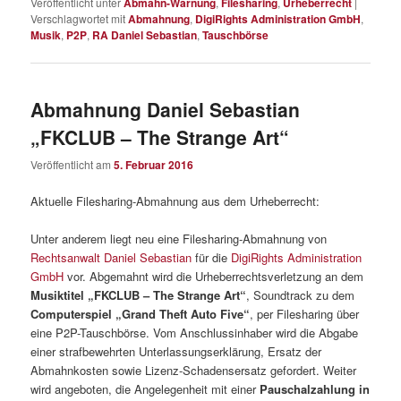
Veröffentlicht unter
Abmahn-Warnung
,
Filesharing
,
Urheberrecht
|
Verschlagwortet mit
Abmahnung
,
DigiRights Administration GmbH
,
Musik
,
P2P
,
RA Daniel Sebastian
,
Tauschbörse
Abmahnung Daniel Sebastian
„FKCLUB – The Strange Art“
Veröffentlicht am
5. Februar 2016
Aktuelle Filesharing-Abmahnung aus dem Urheberrecht:
Unter anderem liegt neu eine Filesharing-Abmahnung von
Rechtsanwalt Daniel Sebastian
für die
DigiRights Administration
GmbH
vor. Abgemahnt wird die Urheberrechtsverletzung an dem
Musiktitel „FKCLUB – The Strange Art“
, Soundtrack zu dem
Computerspiel „Grand Theft Auto Five“
, per Filesharing über
eine P2P-Tauschbörse. Vom Anschlussinhaber wird die Abgabe
einer strafbewehrten Unterlassungserklärung, Ersatz der
Abmahnkosten sowie Lizenz-Schadensersatz gefordert. Weiter
wird angeboten, die Angelegenheit mit einer
Pauschalzahlung in