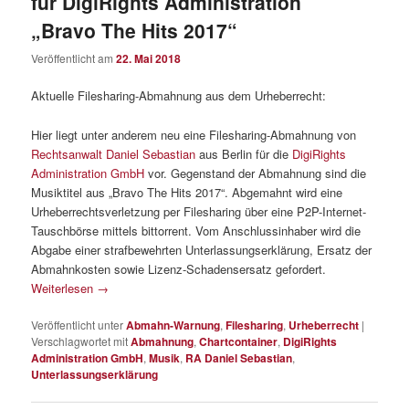
für DigiRights Administration
„Bravo The Hits 2017“
Veröffentlicht am
22. Mai 2018
Aktuelle Filesharing-Abmahnung aus dem Urheberrecht:
Hier liegt unter anderem neu eine Filesharing-Abmahnung von
Rechtsanwalt Daniel Sebastian
aus Berlin für die
DigiRights
Administration GmbH
vor. Gegenstand der Abmahnung sind die
Musiktitel aus „Bravo The Hits 2017“. Abgemahnt wird eine
Urheberrechtsverletzung per Filesharing über eine P2P-Internet-
Tauschbörse mittels bittorrent. Vom Anschlussinhaber wird die
Abgabe einer strafbewehrten Unterlassungserklärung, Ersatz der
Abmahnkosten sowie Lizenz-Schadensersatz gefordert.
Weiterlesen
→
Veröffentlicht unter
Abmahn-Warnung
,
Filesharing
,
Urheberrecht
|
Verschlagwortet mit
Abmahnung
,
Chartcontainer
,
DigiRights
Administration GmbH
,
Musik
,
RA Daniel Sebastian
,
Unterlassungserklärung