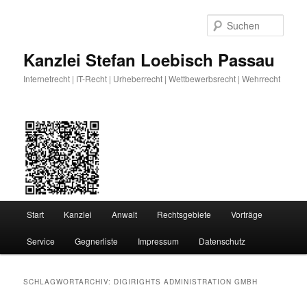
Zum
Zum
primären
sekundären
Such
Inhalt
Inhalt
springen
springen
Kanzlei Stefan Loebisch Passau
Internetrecht | IT-Recht | Urheberrecht | Wettbewerbsrecht | Wehrrecht
Hauptmenü
Start
Kanzlei
Anwalt
Rechtsgebiete
Vorträge
Service
Gegnerliste
Impressum
Datenschutz
SCHLAGWORTARCHIV:
DIGIRIGHTS ADMINISTRATION GMBH