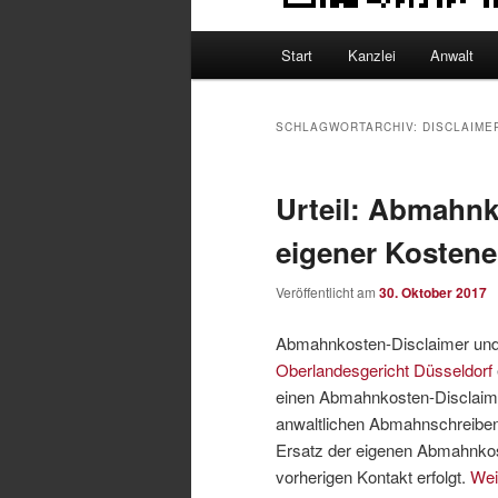
Hauptmenü
Start
Kanzlei
Anwalt
SCHLAGWORTARCHIV:
DISCLAIME
Urteil: Abmahnk
eigener Kostene
Veröffentlicht am
30. Oktober 2017
Abmahnkosten-Disclaimer und
Oberlandesgericht Düsseldorf
einen Abmahnkosten-Disclaimer
anwaltlichen Abmahnschreiben
Ersatz der eigenen Abmahnko
vorherigen Kontakt erfolgt.
Wei