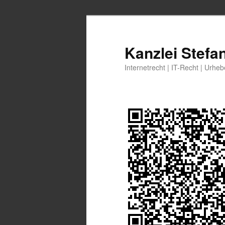
Zum
Zum
primären
sekundären
Inhalt
Inhalt
Kanzlei Stefa
springen
springen
Internetrecht | IT-Recht | Urhe