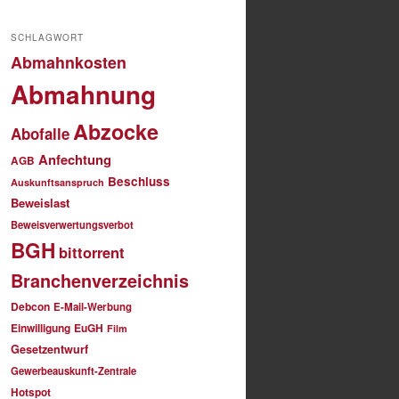
SCHLAGWORT
Abmahnkosten
Abmahnung
Abzocke
Abofalle
Anfechtung
AGB
Beschluss
Auskunftsanspruch
Beweislast
Beweisverwertungsverbot
BGH
bittorrent
Branchenverzeichnis
Debcon
E-Mail-Werbung
Einwilligung
EuGH
Film
Gesetzentwurf
Gewerbeauskunft-Zentrale
Hotspot