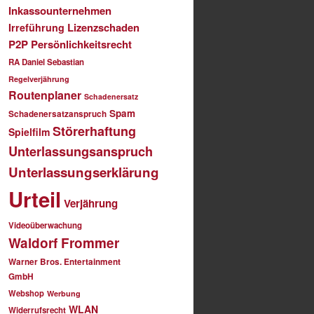
Inkassounternehmen
Lizenzschaden
Irreführung
P2P
Persönlichkeitsrecht
RA Daniel Sebastian
Regelverjährung
Routenplaner
Schadenersatz
Spam
Schadenersatzanspruch
Störerhaftung
Spielfilm
Unterlassungsanspruch
Unterlassungserklärung
Urteil
Verjährung
Videoüberwachung
Waldorf Frommer
Warner Bros. Entertainment
GmbH
Webshop
Werbung
WLAN
Widerrufsrecht