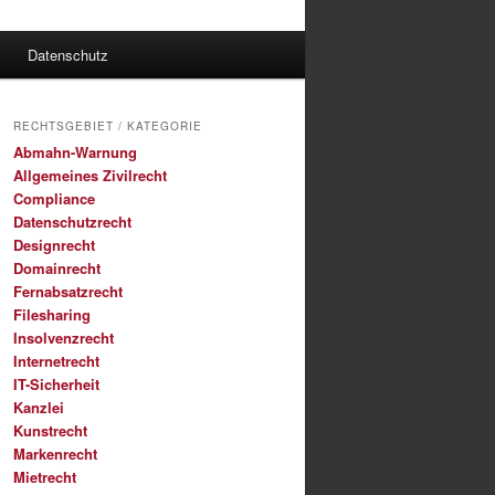
Datenschutz
RECHTSGEBIET / KATEGORIE
Abmahn-Warnung
Allgemeines Zivilrecht
Compliance
Datenschutzrecht
Designrecht
Domainrecht
Fernabsatzrecht
Filesharing
Insolvenzrecht
Internetrecht
IT-Sicherheit
Kanzlei
Kunstrecht
Markenrecht
Mietrecht