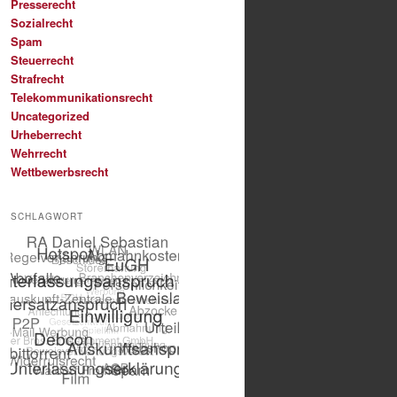
Presserecht
Sozialrecht
Spam
Steuerrecht
Strafrecht
Telekommunikationsrecht
Uncategorized
Urheberrecht
Wehrrecht
Wettbewerbsrecht
SCHLAGWORT