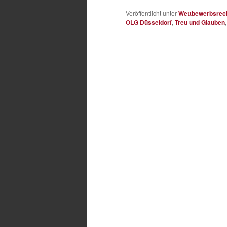
Veröffentlicht unter
Wettbewerbsrec
OLG Düsseldorf
,
Treu und Glauben