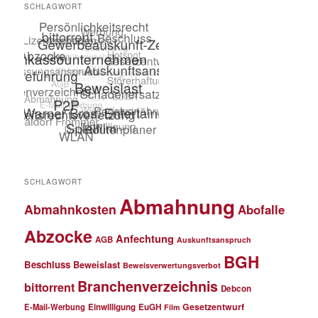
SCHLAGWORT
SCHLAGWORT
Abmahnung
Abmahnkosten
Abofalle
Abzocke
Anfechtung
AGB
Auskunftsanspruch
BGH
Beschluss
Beweislast
Beweisverwertungsverbot
Branchenverzeichnis
bittorrent
Debcon
Gesetzentwurf
E-Mail-Werbung
Einwilligung
EuGH
Film