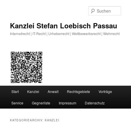
Zum
Zum
primären
sekundären
Such
Inhalt
Inhalt
springen
springen
Kanzlei Stefan Loebisch Passau
Internetrecht | IT-Recht | Urheberrecht | Wettbewerbsrecht | Wehrrecht
Hauptmenü
Start
Kanzlei
Anwalt
Rechtsgebiete
Vorträge
Service
Gegnerliste
Impressum
Datenschutz
KATEGORIEARCHIV:
KANZLEI