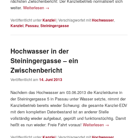
nächsten Zwischenbericht: Der Kanzleibetrieb normalisiert sich
weiter.
Weiterlesen
→
Veröffentlicht unter
Kanzlei
|
Verschlagwortet mit
Hochwasser
,
Kanzlei
,
Passau
,
Steiningergasse
Hochwasser in der
Steiningergasse – ein
Zwischenbericht
Veröffentlicht am
14. Juni 2013
Nachdem das Hochwasser am 03.06.2013 die Kanzleiräume in
der Steiningergasse 5 in Passau unter Wasser setzte, nimmt der
Kanzleibetrieb bereits wieder Schwung: die gesamte Kanzlei-EDV
mit dem kompletten Datenbestand ist an anderer Stelle
vollständig wieder aufgebaut, geprüft und funktionstüchtig. Damit
heißt es nun wieder: Freie Fahrt voraus!
Weiterlesen
→
Veröffentlicht unter
Kanzlei
|
Verschlagwortet mit
Hochwasser
,