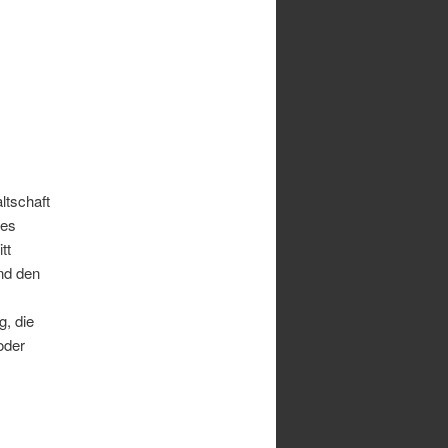
ltschaft
des
tt
nd den
g, die
oder