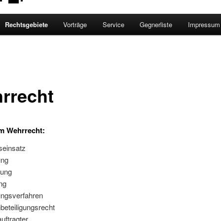
Rechtsgebiete
Vorträge
Service
Gegnerliste
Impressum
rrecht
m Wehrrecht:
seinsatz
ung
rung
ng
ungsverfahren
beteiligungsrecht
uftragter