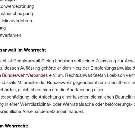
schwerdeordnung
nstbeschädigung
iplinarverfahren
ung
afverfahren
tsanwalt im Wehrrecht
ht ist Rechtsanwalt Stefan Loebisch seit seiner Zulassung zur Anwa
s zu dessen Auflösung gehörte er dem Netz der Empfehlungsanwälte 
 BundeswehrVerbandes e.V.
an. Rechtsanwalt Stefan Loebisch vertri
nd zivile Mitarbeiter der Bundeswehr gegenüber ihrem Dienstherrn u
ehörden, gleich ob es sich um die Anerkennung einer
beschädigung, die Anfechtung einer falschen dienstlichen Beurteilun
ng in einer Wehrdisziplinar- oder Wehrstrafsache oder beförderungs- 
srechtliche Auseinandersetzungen handelt.
um Wehrrecht: