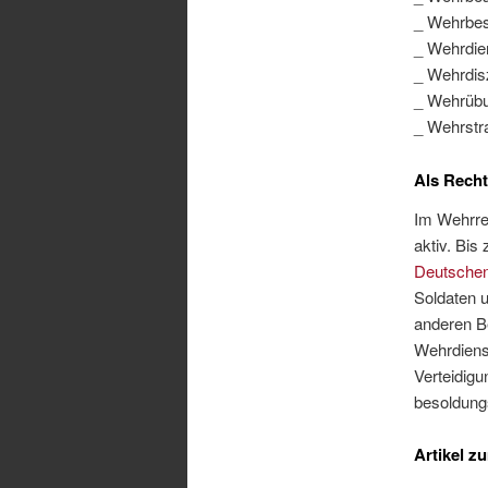
_ Wehrbe
_ Wehrdie
_ Wehrdisz
_ Wehrüb
_ Wehrstr
Als Rech
Im Wehrrec
aktiv. Bi
Deutschen
Soldaten u
anderen B
Wehrdienst
Verteidigu
besoldung
Artikel z