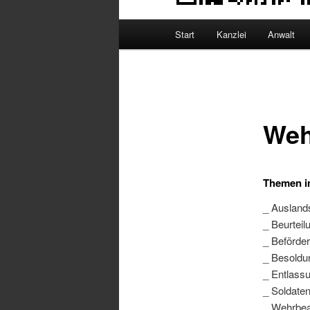
Hauptmenü
Start
Kanzlei
Anwalt
Weh
Themen i
_ Ausland
_ Beurteil
_ Beförde
_ Besoldu
_ Entlass
_ Soldaten
_ Wehrbea