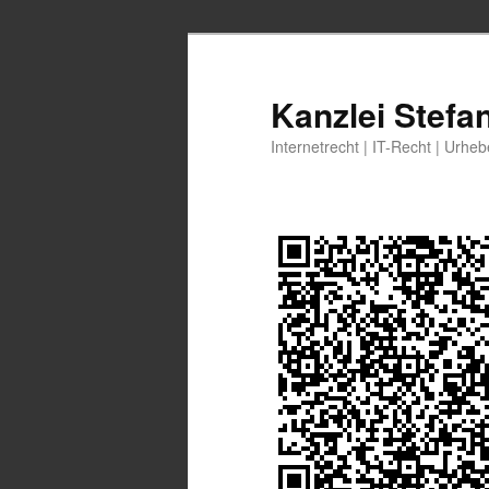
Zum
primären
Inhalt
Kanzlei Stefa
springen
Internetrecht | IT-Recht | Urhe