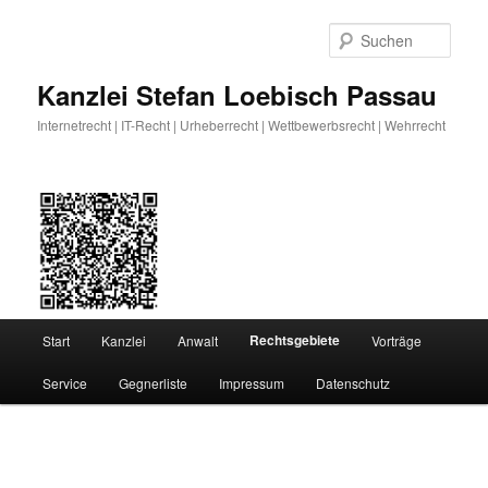
Zum
primären
Such
Inhalt
springen
Kanzlei Stefan Loebisch Passau
Internetrecht | IT-Recht | Urheberrecht | Wettbewerbsrecht | Wehrrecht
Hauptmenü
Rechtsgebiete
Start
Kanzlei
Anwalt
Vorträge
Service
Gegnerliste
Impressum
Datenschutz