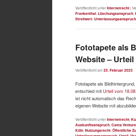
Veröffentlicht unter
Internetrecht
|
Ve
Frankenthal
,
Löschungsanspruch
,
Streitwert
,
Unterlassungsanspruch
Fototapete als B
Website – Urteil
Veröffentlicht am
25. Februar 2023
Fototapete als Bildhintergrun
entschied mit
Urteil vom 18.08
ist nicht automatisch das Rech
eigenen Website mit abzubild
Veröffentlicht unter
Internetrecht
,
Ku
Auskunftsanspruch
,
Cama Venture
Köln
,
Nutzungsrecht
,
Öffentliche 
Unterlassungsanspruch
,
Urteil
,
Ver