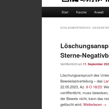
Hauptmenü
Start
Kanzlei
Anwalt
SCHLAGWORTARCHIV:
GEGENSTA
Löschungsanspr
Sterne-Negativ
Veröffentlicht am
11. September 20
Löschungsanspruch des Unter
Beweislastverteilung – das
Lan
22.05.2023, Az.
6 O 18/23
: We
veröffentlicht, muss beweisen
der Beweis nicht, kann das re
gelöscht wird.
Weiterlesen
→