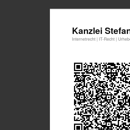
Zum
Zum
primären
sekundären
Inhalt
Inhalt
Kanzlei Stefa
springen
springen
Internetrecht | IT-Recht | Urhe