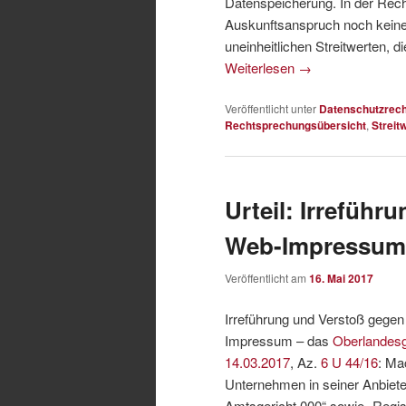
Datenspeicherung. In der Recht
Auskunftsanspruch noch keine g
uneinheitlichen Streitwerten, 
Weiterlesen
→
Veröffentlicht unter
Datenschutzrech
Rechtsprechungsübersicht
,
Streit
Urteil: Irreführ
Web-Impressum
Veröffentlicht am
16. Mai 2017
Irreführung und Verstoß gegen
Impressum – das
Oberlandesg
14.03.2017
, Az.
6 U 44/16
: Ma
Unternehmen in seiner Anbiete
Amtsgericht 000“ sowie „Regis