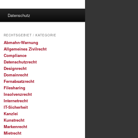
Datenschutz
RECHTSGEBIET / KATEGORIE
Abmahn-Warnung
Allgemeines Zivilrecht
Compliance
Datenschutzrecht
Designrecht
Domainrecht
Fernabsatzrecht
Filesharing
Insolvenzrecht
Internetrecht
IT-Sicherheit
Kanzlei
Kunstrecht
Markenrecht
Mietrecht