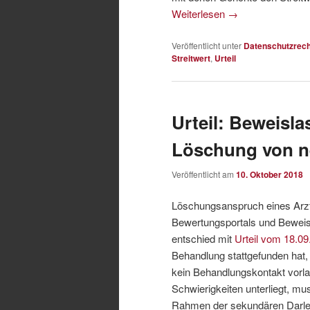
Weiterlesen
→
Veröffentlicht unter
Datenschutzrech
Streitwert
,
Urteil
Urteil: Beweisla
Löschung von n
Veröffentlicht am
10. Oktober 2018
Löschungsanspruch eines Arzte
Bewertungsportals und Beweis
entschied mit
Urteil vom 18.09
Behandlung stattgefunden hat,
kein Behandlungskontakt vorl
Schwierigkeiten unterliegt, mu
Rahmen der sekundären Darleg