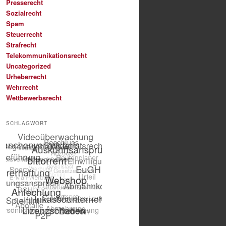
Presserecht
Sozialrecht
Spam
Steuerrecht
Strafrecht
Telekommunikationsrecht
Uncategorized
Urheberrecht
Wehrrecht
Wettbewerbsrecht
SCHLAGWORT