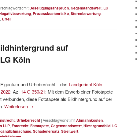
rschlagwortet mit
Beseitigungsanspruch
,
Gegenstandswert
,
LG
Negativbewertung
,
Prozesskostenrisiko
,
Sternebewertung
,
,
Urteil
ildhintergrund auf
 LG Köln
d, Eigentum und Urheberrecht – das
Landgericht Köln
.2022
, Az.
14 O 350/21
: Mit dem Erwerb einer Fototapete
t verbunden, diese Fototapete als Bildhintergrund auf der
en.
Weiterlesen
→
nstrecht
,
Urheberrecht
|
Verschlagwortet mit
Abmahnkosten
,
s LLP
,
Fotorecht
,
Fototapete
,
Gegenstandswert
,
Hintergrundbild
,
LG
Zugänglichmachung
,
Schadenersatz
,
Streitwert
,
vielfältigung