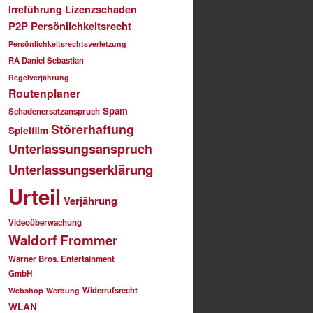
Irreführung
Lizenzschaden
P2P
Persönlichkeitsrecht
Persönlichkeitsrechtsverletzung
RA Daniel Sebastian
Regelverjährung
Routenplaner
Spam
Schadenersatzanspruch
Störerhaftung
Spielfilm
Unterlassungsanspruch
Unterlassungserklärung
Urteil
Verjährung
Videoüberwachung
Waldorf Frommer
Warner Bros. Entertainment
GmbH
Widerrufsrecht
Webshop
Werbung
WLAN