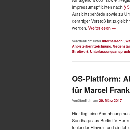
Impressumspflichten nach
§ 
Aufsichtsbehörde sowie zu Ums
derartiger Verstoß ist zugleic
werden.
Weiterlesen
→
Veröffentlicht unter
Internetrecht
,
We
Anbieterkennzeichnung
,
Gegensta
Streitwert
,
Unterlassungsanspruch
OS-Plattform:
für Marcel Frank
Veröffentlicht am
20. März 2017
Hier liegt eine Abmahnung au
Sandhage aus Berlin für Herrn
fehlender Hinweis und ein feh