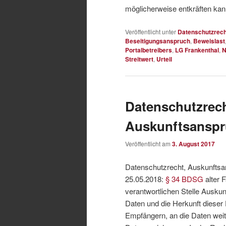
möglicherweise entkräften ka
Veröffentlicht unter
Datenschutzrech
Beseitigungsanspruch
,
Beweislast
Portalbetreibers
,
LG Frankenthal
,
N
Streitwert
,
Urteil
Datenschutzrech
Auskunftsanspru
Veröffentlicht am
3. August 2017
Datenschutzrecht, Auskunftsa
25.05.2018:
§ 34 BDSG
alter 
verantwortlichen Stelle Auskun
Daten und die Herkunft dieser
Empfängern, an die Daten we