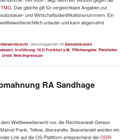
5 TMG
. Das gleiche gilt für vergleichbare Angaben zur
atzsteuer- und Wirtschaftsidentifikationsnummern. Ein
h wettbewerbsrechtlich unlauter und kann abgemahnt
ttbewerbsrecht
|
Verschlagwortet mit
Abmahnkosten
,
ndswert
,
Irreführung
,
OLG Frankfurt a.M.
,
Pflichtangabe
,
Platzhalter
,
,
Urteil
,
Web-Impressum
 Abmahnung RA Sandhage
s dem Wettbewerbsrecht vor, die Rechtsanwalt Gereon
 Marcel Frank, Teltow, übersandte. Beanstandet werden ein
lender Link auf die OS-Plattform entsprechend der
ODR-