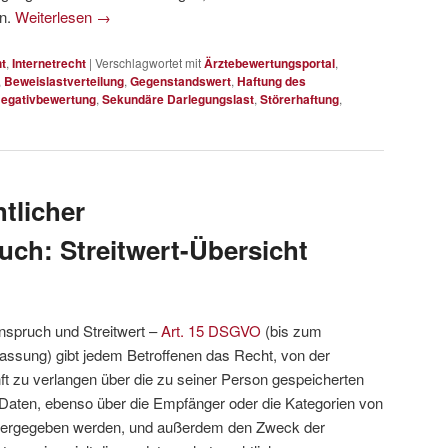
nn.
Weiterlesen
→
t
,
Internetrecht
|
Verschlagwortet mit
Ärztebewertungsportal
,
,
Beweislastverteilung
,
Gegenstandswert
,
Haftung des
egativbewertung
,
Sekundäre Darlegungslast
,
Störerhaftung
,
tlicher
ch: Streitwert-Übersicht
nspruch und Streitwert –
Art. 15 DSGVO
(bis zum
Fassung) gibt jedem Betroffenen das Recht, von der
ft zu verlangen über die zu seiner Person gespeicherten
 Daten, ebenso über die Empfänger oder die Kategorien von
itergegeben werden, und außerdem den Zweck der