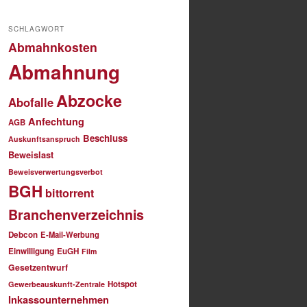
SCHLAGWORT
Abmahnkosten
Abmahnung
Abzocke
Abofalle
Anfechtung
AGB
Beschluss
Auskunftsanspruch
Beweislast
Beweisverwertungsverbot
BGH
bittorrent
Branchenverzeichnis
Debcon
E-Mail-Werbung
Einwilligung
EuGH
Film
Gesetzentwurf
Hotspot
Gewerbeauskunft-Zentrale
Inkassounternehmen