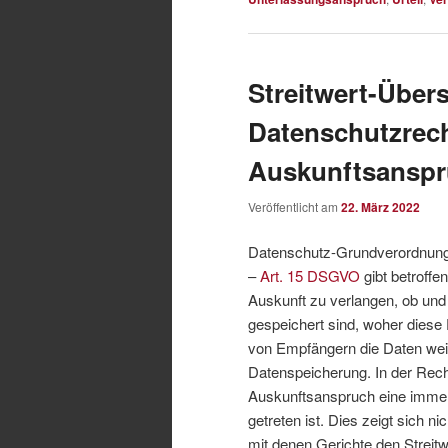
Streitwert-Übers
Datenschutzrech
Auskunftsansp
Veröffentlicht am
22. März 2022
Datenschutz-Grundverordnung,
–
Art. 15 DSGVO
gibt betroff
Auskunft zu verlangen, ob und
gespeichert sind, woher dies
von Empfängern die Daten we
Datenspeicherung. In der Recht
Auskunftsanspruch eine immer 
getreten ist. Dies zeigt sich n
mit denen Gerichte den Streit