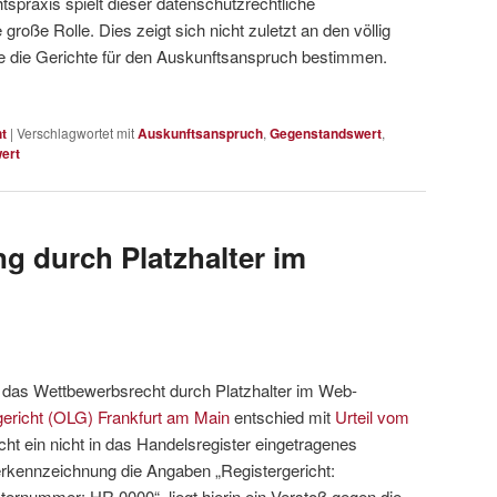
spraxis spielt dieser datenschutzrechtliche
roße Rolle. Dies zeigt sich nicht zuletzt an den völlig
die die Gerichte für den Auskunftsanspruch bestimmen.
t
|
Verschlagwortet mit
Auskunftsanspruch
,
Gegenstandswert
,
wert
ung durch Platzhalter im
 das Wettbewerbsrecht durch Platzhalter im Web-
ericht (OLG) Frankfurt am Main
entschied mit
Urteil vom
cht ein nicht in das Handelsregister eingetragenes
rkennzeichnung die Angaben „Registergericht:
ternummer: HR 0000“, liegt hierin ein Verstoß gegen die