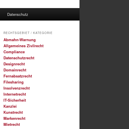
Datenschutz
RECHTSGEBIET / KATEGORIE
Abmahn-Warnung
Allgemeines Zivilrecht
Compliance
Datenschutzrecht
Designrecht
Domainrecht
Fernabsatzrecht
Filesharing
Insolvenzrecht
Internetrecht
IT-Sicherheit
Kanzlei
Kunstrecht
Markenrecht
Mietrecht