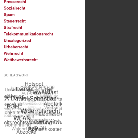
Presserecht
Sozialrecht
Spam
Steuerrecht
Strafrecht
Telekommunikationsrecht
Uncategorized
Urheberrecht
Wehrrecht
Wettbewerbsrecht
SCHLAGWORT