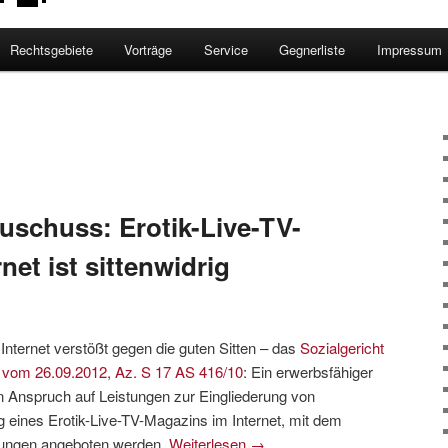
Rechtsgebiete
Vorträge
Service
Gegnerliste
Impressum
T
uschuss: Erotik-Live-TV-
net ist sittenwidrig
Internet verstößt gegen die guten Sitten – das
Sozialgericht
l vom 26.09.2012, Az. S 17 AS 416/10
: Ein erwerbsfähiger
 Anspruch auf Leistungen zur Eingliederung von
g eines Erotik-Live-TV-Magazins im Internet, mit dem
llungen angeboten werden.
Weiterlesen
→