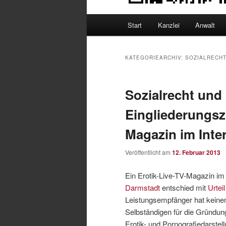
Hauptmenü
Start
Kanzlei
Anwalt
KATEGORIEARCHIV:
SOZIALRECH
Sozialrecht und
Eingliederungsz
Magazin im Inter
Veröffentlicht am
12. Februar 2013
Ein Erotik-Live-TV-Magazin im 
Darmstadt
entschied mit
Urtei
Leistungsempfänger hat keinen
Selbständigen für die Gründun
Erotik- und Pornografiedarste