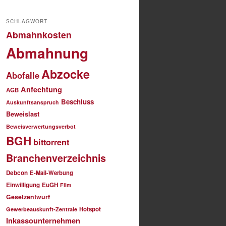
SCHLAGWORT
Abmahnkosten
Abmahnung
Abzocke
Abofalle
Anfechtung
AGB
Beschluss
Auskunftsanspruch
Beweislast
Beweisverwertungsverbot
BGH
bittorrent
Branchenverzeichnis
Debcon
E-Mail-Werbung
Einwilligung
EuGH
Film
Gesetzentwurf
Hotspot
Gewerbeauskunft-Zentrale
Inkassounternehmen