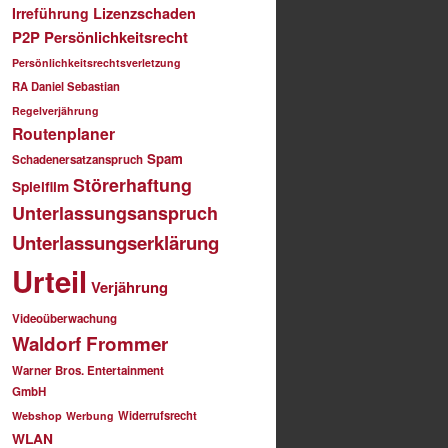
Irreführung
Lizenzschaden
P2P
Persönlichkeitsrecht
Persönlichkeitsrechtsverletzung
RA Daniel Sebastian
Regelverjährung
Routenplaner
Spam
Schadenersatzanspruch
Störerhaftung
Spielfilm
Unterlassungsanspruch
Unterlassungserklärung
Urteil
Verjährung
Videoüberwachung
Waldorf Frommer
Warner Bros. Entertainment
GmbH
Widerrufsrecht
Webshop
Werbung
WLAN