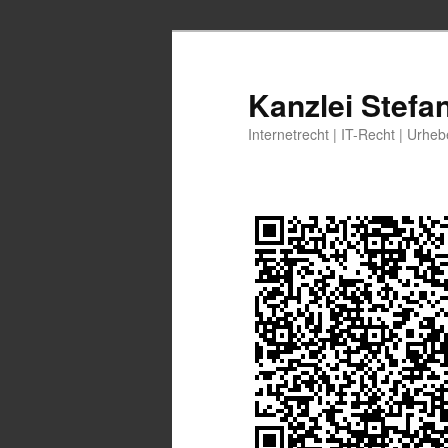
Zum
Zum
primären
sekundären
Inhalt
Inhalt
Kanzlei Stefa
springen
springen
Internetrecht | IT-Recht | Urhe