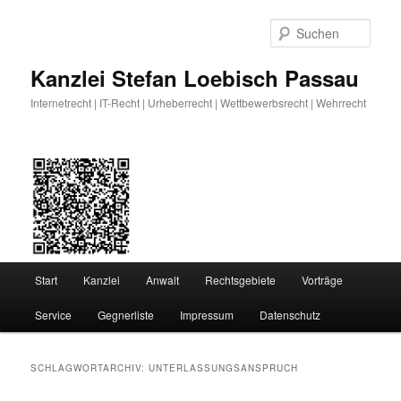
Zum
Zum
primären
sekundären
Such
Inhalt
Inhalt
springen
springen
Kanzlei Stefan Loebisch Passau
Internetrecht | IT-Recht | Urheberrecht | Wettbewerbsrecht | Wehrrecht
Hauptmenü
Start
Kanzlei
Anwalt
Rechtsgebiete
Vorträge
Service
Gegnerliste
Impressum
Datenschutz
SCHLAGWORTARCHIV:
UNTERLASSUNGSANSPRUCH