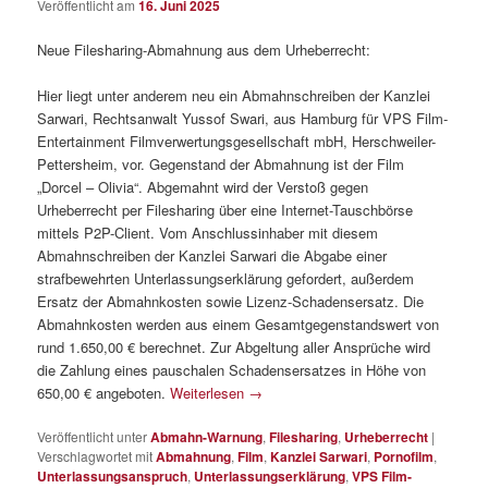
Veröffentlicht am
16. Juni 2025
Neue Filesharing-Abmahnung aus dem Urheberrecht:
Hier liegt unter anderem neu ein Abmahnschreiben der Kanzlei
Sarwari, Rechtsanwalt Yussof Swari, aus Hamburg für VPS Film-
Entertainment Filmverwertungsgesellschaft mbH, Herschweiler-
Pettersheim, vor. Gegenstand der Abmahnung ist der Film
„Dorcel – Olivia“. Abgemahnt wird der Verstoß gegen
Urheberrecht per Filesharing über eine Internet-Tauschbörse
mittels P2P-Client. Vom Anschlussinhaber mit diesem
Abmahnschreiben der Kanzlei Sarwari die Abgabe einer
strafbewehrten Unterlassungserklärung gefordert, außerdem
Ersatz der Abmahnkosten sowie Lizenz-Schadensersatz. Die
Abmahnkosten werden aus einem Gesamtgegenstandswert von
rund 1.650,00 € berechnet. Zur Abgeltung aller Ansprüche wird
die Zahlung eines pauschalen Schadensersatzes in Höhe von
650,00 € angeboten.
Weiterlesen
→
Veröffentlicht unter
Abmahn-Warnung
,
Filesharing
,
Urheberrecht
|
Verschlagwortet mit
Abmahnung
,
Film
,
Kanzlei Sarwari
,
Pornofilm
,
Unterlassungsanspruch
,
Unterlassungserklärung
,
VPS Film-