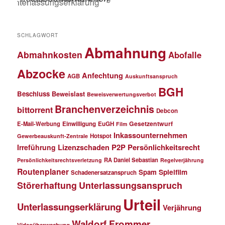
SCHLAGWORT
Abmahnung
Abmahnkosten
Abofalle
Abzocke
Anfechtung
AGB
Auskunftsanspruch
BGH
Beschluss
Beweislast
Beweisverwertungsverbot
Branchenverzeichnis
bittorrent
Debcon
Gesetzentwurf
E-Mail-Werbung
Einwilligung
EuGH
Film
Inkassounternehmen
Hotspot
Gewerbeauskunft-Zentrale
P2P
Persönlichkeitsrecht
Irreführung
Lizenzschaden
RA Daniel Sebastian
Persönlichkeitsrechtsverletzung
Regelverjährung
Routenplaner
Spielfilm
Spam
Schadenersatzanspruch
Störerhaftung
Unterlassungsanspruch
Urteil
Unterlassungserklärung
Verjährung
Waldorf Frommer