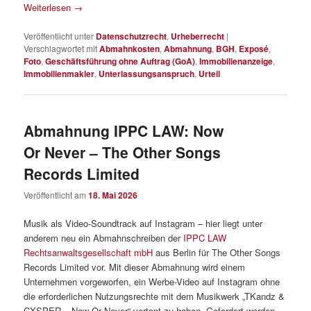
Weiterlesen
→
Veröffentlicht unter
Datenschutzrecht
,
Urheberrecht
|
Verschlagwortet mit
Abmahnkosten
,
Abmahnung
,
BGH
,
Exposé
,
Foto
,
Geschäftsführung ohne Auftrag (GoA)
,
Immobilienanzeige
,
Immobilienmakler
,
Unterlassungsanspruch
,
Urteil
Abmahnung IPPC LAW: Now
Or Never – The Other Songs
Records Limited
Veröffentlicht am
18. Mai 2026
Musik als Video-Soundtrack auf Instagram – hier liegt unter
anderem neu ein Abmahnschreiben der
IPPC LAW
Rechtsanwaltsgesellschaft mbH
aus Berlin für The Other Songs
Records Limited vor. Mit dieser Abmahnung wird einem
Unternehmen vorgeworfen, ein Werbe-Video auf Instagram ohne
die erforderlichen Nutzungsrechte mit dem Musikwerk „TKandz &
CXSPER – Now Or Never“ vertont zu haben. Gefordert werden