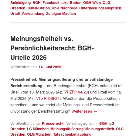
Beleidigung
,
BGH
,
Facebook
,
Like-Button
,
OGH Wien
,
OLG
Dresden
,
Teilen-Button
,
Üble Nachrede
,
Unterlassungsanspruch
,
Urteil
,
Verleumdung
,
Zu-eigen-Machen
Meinungsfreiheit vs.
Persönlichkeitsrecht: BGH-
Urteile 2026
Veröffentlicht am
14. Juni 2026
Pressefreiheit, Meinungsäußerung und unvollständige
Berichterstattung
– der Bundesgerichtshof (BGH) entschied mit
Urteil vom 10. März 2026 (Az.
VI ZR 194/23
) und Urteil vom 12.
Mai 2026 (Az.
VI ZR 346/24
): Worüber darf die Presse kritisch
schreiben – und wo endet die Meinungs- und Pressefreiheit bei
unvollständiger Berichterstattung?
Weiterlesen
→
Veröffentlicht unter
Presserecht
|
Verschlagwortet mit
BGH
,
LG
Dresden
,
LG München
,
Meinungsäußerung
,
Meinungsfreiheit
,
OLG
Dresden
,
OLG München
,
Tatsachenbehauptung
,