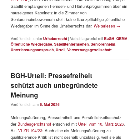
Satellit empfangenen Fernseh- und Hörfunkprogrammen über ein
hauseigenes Kabelnetz in die Zimmer von
Seniorenheimbewohnern stellt keine lizenzpflichtige „öffentliche
Wiedergabe“ im Sinne des Urheberrechts dar.
Weiterlesen
→
Veröffentlicht unter
Urheberrecht
|
Verschlagwortet mit
EuGH
,
GEMA
,
Öffentliche Wiedergabe
,
Satellitenfernsehen
,
Seniorenheim
,
Unterlassungsanspruch
,
Urteil
,
Verwertungsgesellschaft
BGH-Urteil: Pressefreiheit
schützt auch unbegründete
Meinung
Veröffentlicht am
6. Mai 2026
Meinungsäußerung, Pressefreiheit und Persönlichkeitsschutz –
der
Bundesgerichtshof
entschied mit
Urteil vom 10. März 2026
,
Az.
VI ZR 194/23
: Auch eine als Meinungsäußerung zu
qualifizierende Kritik ist nicht deshalb unzulässig, weil sie als