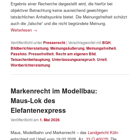
Ergebnis einer Recherche dargestellt wird, die hierfür bei
objektiver Betrachtung keine ausreichend gewichtigen
tatsächlichen Anhaltspunkte bietet. Die Meinungsfreiheit schützt
auch die „falsche“ und die nicht begründete Meinung.
Weiterlesen
→
Veröffentlicht unter
Presserecht
|
Verschlagwortet mit
BGH
,
Bildberichterstattung
,
Meinungsäußerung
,
Meinungsfreiheit
,
Passfoto
,
Pressefreiheit
,
Recht am eigenen Bild
,
Tatsachenbehauptung
,
Unterlassungsanspruch
,
Urteil
,
Wortberichterstattung
Markenrecht im Modellbau:
Maus-Lok des
Elefantenexpress
Veröffentlicht am
1. Mai 2026
Maus, Modellbahn und Markenrecht – das
Landgericht Köln
entschied mit Urteil vom 19.03.2026, Az.
33 O 400/25
: Die