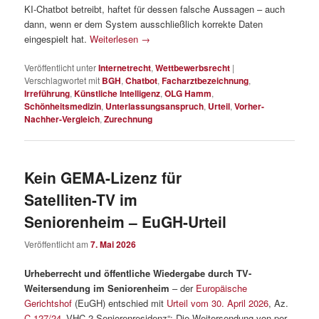
KI-Chatbot betreibt, haftet für dessen falsche Aussagen – auch
dann, wenn er dem System ausschließlich korrekte Daten
eingespielt hat.
Weiterlesen
→
Veröffentlicht unter
Internetrecht
,
Wettbewerbsrecht
|
Verschlagwortet mit
BGH
,
Chatbot
,
Facharztbezeichnung
,
Irreführung
,
Künstliche Intelligenz
,
OLG Hamm
,
Schönheitsmedizin
,
Unterlassungsanspruch
,
Urteil
,
Vorher-
Nachher-Vergleich
,
Zurechnung
Kein GEMA-Lizenz für
Satelliten-TV im
Seniorenheim – EuGH-Urteil
Veröffentlicht am
7. Mai 2026
Urheberrecht und öffentliche Wiedergabe durch TV-
Weitersendung im Seniorenheim
– der
Europäische
Gerichtshof
(EuGH) entschied mit
Urteil vom 30. April 2026
, Az.
C-127/24
„VHC 2 Seniorenresidenz“: Die Weitersendung von per