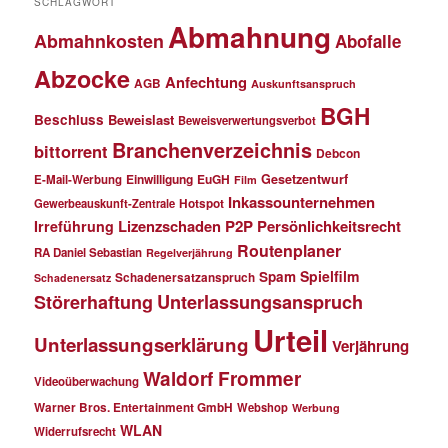
SCHLAGWORT
Abmahnung
Abmahnkosten
Abofalle
Abzocke
Anfechtung
AGB
Auskunftsanspruch
BGH
Beschluss
Beweislast
Beweisverwertungsverbot
Branchenverzeichnis
bittorrent
Debcon
Einwilligung
EuGH
Gesetzentwurf
E-Mail-Werbung
Film
Inkassounternehmen
Gewerbeauskunft-Zentrale
Hotspot
Lizenzschaden
P2P
Persönlichkeitsrecht
Irreführung
Routenplaner
RA Daniel Sebastian
Regelverjährung
Spielfilm
Spam
Schadenersatzanspruch
Schadenersatz
Störerhaftung
Unterlassungsanspruch
Urteil
Unterlassungserklärung
Verjährung
Waldorf Frommer
Videoüberwachung
Warner Bros. Entertainment GmbH
Webshop
Werbung
WLAN
Widerrufsrecht