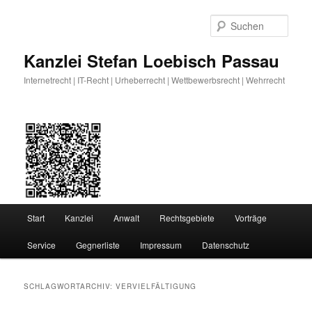
Zum
Zum
primären
sekundären
Such
Inhalt
Inhalt
springen
springen
Kanzlei Stefan Loebisch Passau
Internetrecht | IT-Recht | Urheberrecht | Wettbewerbsrecht | Wehrrecht
Hauptmenü
Start
Kanzlei
Anwalt
Rechtsgebiete
Vorträge
Service
Gegnerliste
Impressum
Datenschutz
SCHLAGWORTARCHIV:
VERVIELFÄLTIGUNG