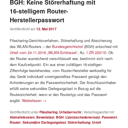
BGH: Keine Störerhaftung mit
16-stelligem Router-
Herstellerpasswort
Veröffentlicht am
12. Mai 2017
Filesharing-Gerichtsverfahren, Störerhaftung und Absicherung
des WLAN-Routers – der
Bundesgerichtshof
(BGH) entschied mit
Urteil vom 24.11.2016 „WLAN-Schlüssel“
, Az.
I ZR 220/15
: Ob
der Router ausreichend verschlüsselt war, bestimmt sich nach
dem Kaufzeitpunkt. Ein aus einer zufälligen 16-stelligen
Ziffernfolge bestehendes, vom Router-Hersteller werkseitig für
das Gerät individuell voreingestelltes Passwort genügt den
Anforderungen an die Passwortsicherheit. Der Anschlussinhaber
erfüllt seine sekundäre Darlegungslast in Bezug auf die
Routersicherheit, wenn er den Routertyp und das Passwort
angibt.
Weiterlesen
→
Veröffentlicht unter
Filesharing
,
Urheberrecht
|
Verschlagwortet mit
Abmahnkosten
,
Beweislast
,
BGH
,
Lizenzschadenersatz
,
Passwort
,
Router
,
Sekundäre Darlegungslast
,
Störerhaftung
,
Urteil