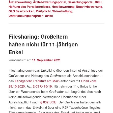
Ärztebewertung
,
Ärztebewertungsportal
,
Bewertungsportal
,
BGH
,
Haftung des Portalbetreibers
,
Hotelbewertung
,
Negativbewertung
,
OLG Saarbrücken
,
Prüfpflicht
,
Störerhaftung
,
Unterlassungsanspruch
,
Urteil
Filesharing: Großeltern
haften nicht für 11-jährigen
Enkel
Veröffentlicht am
11. September 2021
Filesharing durch das Enkelkind über den Internet-Anschluss der
Großeltern und Haftung des Großvaters als Anschlussinhaber –
das
Landgericht Frankfurt am Main
entschied mit
Urteil vom
29.10.2020
, Az.
2-03 O 15/19
: Hält sich der 11-Jährige Enkel
über ein Wochenende beim Großvater auf, begründet dies noch
keine stillschweigende, vertragliche Übernahme einer
Aufsichtspflicht nach
§ 832 BGB
. Der Großvater haftet deshalb
nicht, wenn das Enkelkind über eine P2P-Tauschbörse illegales
Filesharing betreibt. Aber auch das Enkelkind haftet nicht, weil