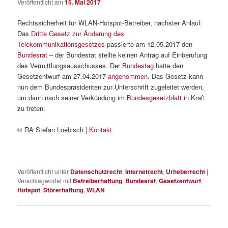
Veröffentlicht am
15. Mai 2017
Rechtssicherheit für WLAN-Hotspot-Betreiber, nächster Anlauf:
Das
Dritte Gesetz zur Änderung des
Telekommunikationsgesetzes
passierte am 12.05.2017 den
Bundesrat
– der Bundesrat stellte keinen Antrag auf Einberufung
des Vermittlungsausschusses. Der
Bundestag
hatte den
Gesetzentwurf am 27.04.2017
angenommen
. Das Gesetz kann
nun dem Bundespräsidenten zur Unterschrift zugeleitet werden,
um dann nach seiner Verkündung im
Bundesgesetzblatt
in Kraft
zu treten.
© RA Stefan Loebisch |
Kontakt
Veröffentlicht unter
Datenschutzrecht
,
Internetrecht
,
Urheberrecht
|
Verschlagwortet mit
Betreiberhaftung
,
Bundesrat
,
Gesetzentwurf
,
Hotspot
,
Störerhaftung
,
WLAN