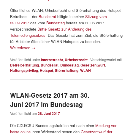
Öffentliches WLAN, Urheberrecht und Störerhaftung des Hotspot-
Betreibers – der
Bundesrat
billigte in seiner
Sitzung vom
22.09.2017
das vom
Bundestag
bereits am 30.06.2017
verabschiedete
Dritte Gesetz zur Änderung des
Telemediengesetzes
. Das Gesetz hat zum Ziel, die Störerhaftung
für Anbieter öffentlicher WLAN-Hotspots zu beenden.
Weiterlesen
→
Veröffentlicht unter
Internetrecht
,
Urheberrecht
|
Verschlagwortet mit
Betreiberhaftung
,
Bundesrat
,
Bundestag
,
Gesetzentwurf
,
Haftungsprivileg
,
Hotspot
,
Störerhaftung
,
WLAN
WLAN-Gesetz 2017 am 30.
Juni 2017 im Bundestag
Veröffentlicht am
28. Juni 2017
Die CDU/CSU-Bundestagsfraktion hat nach einer
Meldung von
heise online
ihren Widerstand gegen den
Gesetzentwurf der