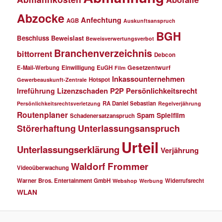
Abzocke
Anfechtung
AGB
Auskunftsanspruch
BGH
Beschluss
Beweislast
Beweisverwertungsverbot
Branchenverzeichnis
bittorrent
Debcon
Gesetzentwurf
E-Mail-Werbung
Einwilligung
EuGH
Film
Inkassounternehmen
Hotspot
Gewerbeauskunft-Zentrale
P2P
Persönlichkeitsrecht
Irreführung
Lizenzschaden
RA Daniel Sebastian
Persönlichkeitsrechtsverletzung
Regelverjährung
Routenplaner
Spielfilm
Spam
Schadenersatzanspruch
Störerhaftung
Unterlassungsanspruch
Urteil
Unterlassungserklärung
Verjährung
Waldorf Frommer
Videoüberwachung
Warner Bros. Entertainment GmbH
Widerrufsrecht
Webshop
Werbung
WLAN