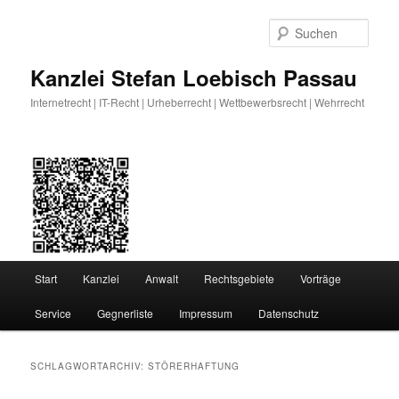
Zum
Zum
primären
sekundären
Such
Inhalt
Inhalt
springen
springen
Kanzlei Stefan Loebisch Passau
Internetrecht | IT-Recht | Urheberrecht | Wettbewerbsrecht | Wehrrecht
Hauptmenü
Start
Kanzlei
Anwalt
Rechtsgebiete
Vorträge
Service
Gegnerliste
Impressum
Datenschutz
SCHLAGWORTARCHIV:
STÖRERHAFTUNG