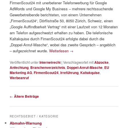
FirmenScout24 mit unerbetener Telefonwerbung für Google
AdWords und Google My Business – mehrere rechtssuchende
Gewerbetreibende berichteten, von einem Unternehmen
„FirmenScout24“, Dörflistraße 50, 8050 Zürich, Schweiz, einen
„Google Auffindbarkeit Vertrag“ mit einer Laufzeit von 12 Monaten
am Telefon aufgeschwatzt erhalten zu haben. Die telefonische
Kaltakquise durch FimenScout24 erfolgte dabei durch die
„Doppel-Anruf-Masche“, wobei das zweite Gespräch – angeblich
– aufgezeichnet wurde.
Weiterlesen
→
Veröffentlicht unter
Internetrecht
|
Verschlagwortet mit
Abzocke
,
Anfechtung
,
Branchenverzeichnis
,
Doppel-Anruf-Masche
,
EU
Marketing AG
,
FirmenScout24
,
Irreführung
,
Kaltakquise
,
Werbeanruf
Beitragsnavigation
←
Ältere Beiträge
RECHTSGEBIET / KATEGORIE
Abmahn-Warnung