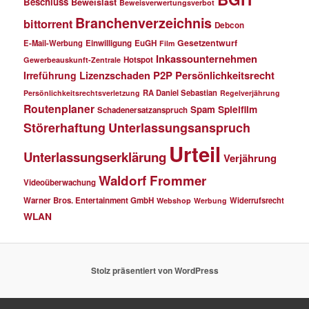
Beschluss
Beweislast
Beweisverwertungsverbot
Branchenverzeichnis
bittorrent
Debcon
Gesetzentwurf
E-Mail-Werbung
Einwilligung
EuGH
Film
Inkassounternehmen
Hotspot
Gewerbeauskunft-Zentrale
P2P
Persönlichkeitsrecht
Irreführung
Lizenzschaden
RA Daniel Sebastian
Persönlichkeitsrechtsverletzung
Regelverjährung
Routenplaner
Spielfilm
Spam
Schadenersatzanspruch
Störerhaftung
Unterlassungsanspruch
Urteil
Unterlassungserklärung
Verjährung
Waldorf Frommer
Videoüberwachung
Warner Bros. Entertainment GmbH
Widerrufsrecht
Webshop
Werbung
WLAN
Stolz präsentiert von WordPress