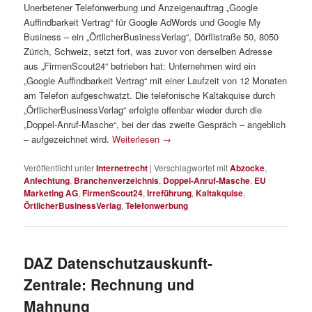
Unerbetener Telefonwerbung und Anzeigenauftrag „Google
Auffindbarkeit Vertrag“ für Google AdWords und Google My
Business – ein „ÖrtlicherBusinessVerlag“, Dörflistraße 50, 8050
Zürich, Schweiz, setzt fort, was zuvor von derselben Adresse
aus „FirmenScout24“ betrieben hat: Unternehmen wird ein
„Google Auffindbarkeit Vertrag“ mit einer Laufzeit von 12 Monaten
am Telefon aufgeschwatzt. Die telefonische Kaltakquise durch
„ÖrtlicherBusinessVerlag“ erfolgte offenbar wieder durch die
„Doppel-Anruf-Masche“, bei der das zweite Gespräch – angeblich
– aufgezeichnet wird.
Weiterlesen
→
Veröffentlicht unter
Internetrecht
|
Verschlagwortet mit
Abzocke
,
Anfechtung
,
Branchenverzeichnis
,
Doppel-Anruf-Masche
,
EU
Marketing AG
,
FirmenScout24
,
Irreführung
,
Kaltakquise
,
ÖrtlicherBusinessVerlag
,
Telefonwerbung
DAZ Datenschutzauskunft-
Zentrale: Rechnung und
Mahnung