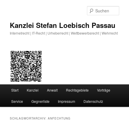
Zum
Zum
primären
sekundären
Such
Inhalt
Inhalt
springen
springen
Kanzlei Stefan Loebisch Passau
Internetrecht | IT-Recht | Urheberrecht | Wettbewerbsrecht | Wehrrecht
Hauptmenü
Start
Kanzlei
Anwalt
Rechtsgebiete
Vorträge
Service
Gegnerliste
Impressum
Datenschutz
SCHLAGWORTARCHIV:
ANFECHTUNG