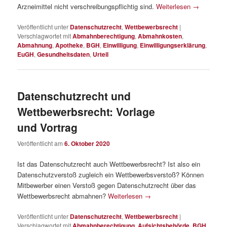
Arzneimittel nicht verschreibungspflichtig sind.
Weiterlesen
→
Veröffentlicht unter
Datenschutzrecht
,
Wettbewerbsrecht
|
Verschlagwortet mit
Abmahnberechtigung
,
Abmahnkosten
,
Abmahnung
,
Apotheke
,
BGH
,
Einwilligung
,
Einwilligungserklärung
,
EuGH
,
Gesundheitsdaten
,
Urteil
Datenschutzrecht und
Wettbewerbsrecht: Vorlage
und Vortrag
Veröffentlicht am
6. Oktober 2020
Ist das Datenschutzrecht auch Wettbewerbsrecht? Ist also ein
Datenschutzverstoß zugleich ein Wettbewerbsverstoß? Können
Mitbewerber einen Verstoß gegen Datenschutzrecht über das
Wettbewerbsrecht abmahnen?
Weiterlesen
→
Veröffentlicht unter
Datenschutzrecht
,
Wettbewerbsrecht
|
Verschlagwortet mit
Abmahnberechtigung
,
Aufsichtsbehörde
,
BGH
,