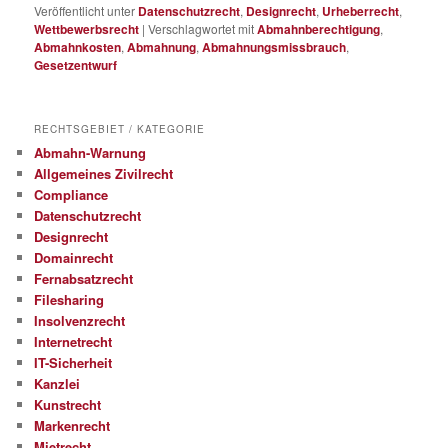
Veröffentlicht unter
Datenschutzrecht
,
Designrecht
,
Urheberrecht
,
Wettbewerbsrecht
|
Verschlagwortet mit
Abmahnberechtigung
,
Abmahnkosten
,
Abmahnung
,
Abmahnungsmissbrauch
,
Gesetzentwurf
RECHTSGEBIET / KATEGORIE
Abmahn-Warnung
Allgemeines Zivilrecht
Compliance
Datenschutzrecht
Designrecht
Domainrecht
Fernabsatzrecht
Filesharing
Insolvenzrecht
Internetrecht
IT-Sicherheit
Kanzlei
Kunstrecht
Markenrecht
Mietrecht