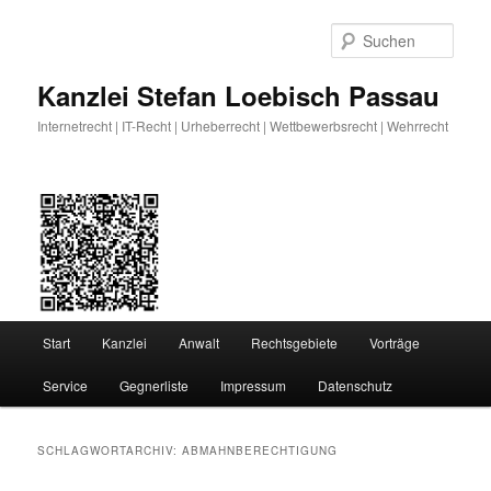
Zum
Zum
primären
sekundären
Such
Inhalt
Inhalt
springen
springen
Kanzlei Stefan Loebisch Passau
Internetrecht | IT-Recht | Urheberrecht | Wettbewerbsrecht | Wehrrecht
Hauptmenü
Start
Kanzlei
Anwalt
Rechtsgebiete
Vorträge
Service
Gegnerliste
Impressum
Datenschutz
SCHLAGWORTARCHIV:
ABMAHNBERECHTIGUNG