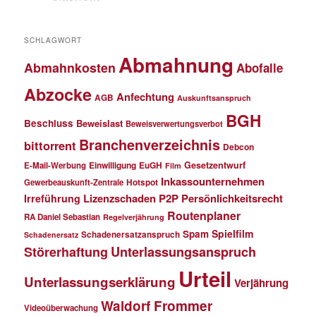
SCHLAGWORT
Abmahnung
Abmahnkosten
Abofalle
Abzocke
Anfechtung
AGB
Auskunftsanspruch
BGH
Beschluss
Beweislast
Beweisverwertungsverbot
Branchenverzeichnis
bittorrent
Debcon
Einwilligung
EuGH
Gesetzentwurf
E-Mail-Werbung
Film
Inkassounternehmen
Gewerbeauskunft-Zentrale
Hotspot
Lizenzschaden
P2P
Persönlichkeitsrecht
Irreführung
Routenplaner
RA Daniel Sebastian
Regelverjährung
Spielfilm
Spam
Schadenersatzanspruch
Schadenersatz
Störerhaftung
Unterlassungsanspruch
Urteil
Unterlassungserklärung
Verjährung
Waldorf Frommer
Videoüberwachung