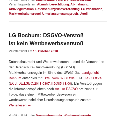
Verschlagwortet mit
Abmahnberechtigung
,
Abmahnung
,
Aktivlegitimation
,
Datenschutzgrundverordnung
,
LG Wiesbaden
,
Marktverhaltensregel
,
Unterlassungsanspruch
,
Urteil
LG Bochum: DSGVO-Verstoß
ist kein Wettbewerbsverstoß
Veröffentlicht am
18. Oktober 2018
Datenschutzrecht und Wettbewerbsrecht – sind die Vorschriften
der Datenschutz-Grundverordnung (DSGVO)
Marktverhaltensregeln im Sinne des UWG? Das
Landgericht
Bochum
entschied mit
Urteil vom 07.08.2018
, Az.
I-12 O 85/18
(
ECLI:DE:LGBO:2018:0807.I12O85.18.00
): Ein Verstoß gegen
die Informationspflichten nach
Art. 13 DSGVO
hat nicht zur
Folge, dass einem Mitbewerber deswegen ein
wettbewerbsrechtlicher Unterlassungsanspruch zusteht.
Weiterlesen
→
Veröffentlicht unter
Datenschutzrecht
,
Wettbewerbsrecht
|