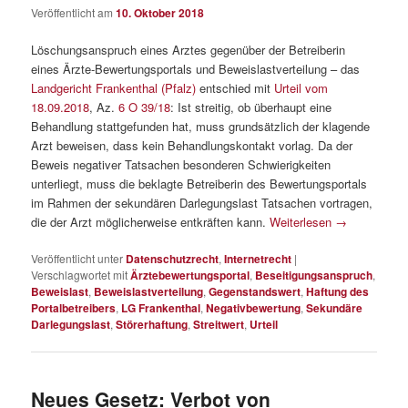
Veröffentlicht am
10. Oktober 2018
Löschungsanspruch eines Arztes gegenüber der Betreiberin
eines Ärzte-Bewertungsportals und Beweislastverteilung – das
Landgericht Frankenthal (Pfalz)
entschied mit
Urteil vom
18.09.2018
, Az.
6 O 39/18
: Ist streitig, ob überhaupt eine
Behandlung stattgefunden hat, muss grundsätzlich der klagende
Arzt beweisen, dass kein Behandlungskontakt vorlag. Da der
Beweis negativer Tatsachen besonderen Schwierigkeiten
unterliegt, muss die beklagte Betreiberin des Bewertungsportals
im Rahmen der sekundären Darlegungslast Tatsachen vortragen,
die der Arzt möglicherweise entkräften kann.
Weiterlesen
→
Veröffentlicht unter
Datenschutzrecht
,
Internetrecht
|
Verschlagwortet mit
Ärztebewertungsportal
,
Beseitigungsanspruch
,
Beweislast
,
Beweislastverteilung
,
Gegenstandswert
,
Haftung des
Portalbetreibers
,
LG Frankenthal
,
Negativbewertung
,
Sekundäre
Darlegungslast
,
Störerhaftung
,
Streitwert
,
Urteil
Neues Gesetz: Verbot von