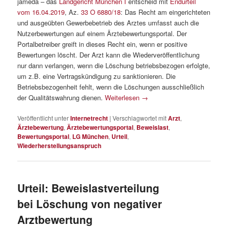
jameda – das
Landgericht München I
entscheid mit
Endurteil
vom 16.04.2019
, Az.
33 O 6880/18
: Das Recht am eingerichteten
und ausgeübten Gewerbebetrieb des Arztes umfasst auch die
Nutzerbewertungen auf einem Ärztebewertungsportal. Der
Portalbetreiber greift in dieses Recht ein, wenn er positive
Bewertungen löscht. Der Arzt kann die Wiederveröffentlichung
nur dann verlangen, wenn die Löschung betriebsbezogen erfolgte,
um z.B. eine Vertragskündigung zu sanktionieren. Die
Betriebsbezogenheit fehlt, wenn die Löschungen ausschließlich
der Qualitätswahrung dienen.
Weiterlesen
→
Veröffentlicht unter
Internetrecht
|
Verschlagwortet mit
Arzt
,
Ärztebewertung
,
Ärztebewertungsportal
,
Beweislast
,
Bewertungsportal
,
LG München
,
Urteil
,
Wiederherstellungsanspruch
Urteil: Beweislastverteilung
bei Löschung von negativer
Arztbewertung