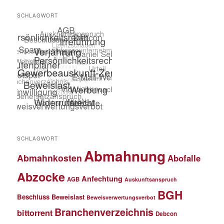
SCHLAGWORT
SCHLAGWORT
Abmahnung
Abmahnkosten
Abofalle
Abzocke
Anfechtung
AGB
Auskunftsanspruch
BGH
Beschluss
Beweislast
Beweisverwertungsverbot
Branchenverzeichnis
bittorrent
Debcon