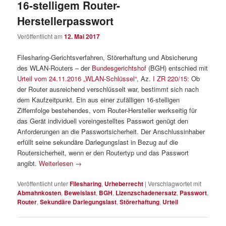
16-stelligem Router-
Herstellerpasswort
Veröffentlicht am
12. Mai 2017
Filesharing-Gerichtsverfahren, Störerhaftung und Absicherung
des WLAN-Routers – der
Bundesgerichtshof
(BGH) entschied mit
Urteil vom 24.11.2016 „WLAN-Schlüssel“
, Az.
I ZR 220/15
: Ob
der Router ausreichend verschlüsselt war, bestimmt sich nach
dem Kaufzeitpunkt. Ein aus einer zufälligen 16-stelligen
Ziffernfolge bestehendes, vom Router-Hersteller werkseitig für
das Gerät individuell voreingestelltes Passwort genügt den
Anforderungen an die Passwortsicherheit. Der Anschlussinhaber
erfüllt seine sekundäre Darlegungslast in Bezug auf die
Routersicherheit, wenn er den Routertyp und das Passwort
angibt.
Weiterlesen
→
Veröffentlicht unter
Filesharing
,
Urheberrecht
|
Verschlagwortet mit
Abmahnkosten
,
Beweislast
,
BGH
,
Lizenzschadenersatz
,
Passwort
,
Router
,
Sekundäre Darlegungslast
,
Störerhaftung
,
Urteil