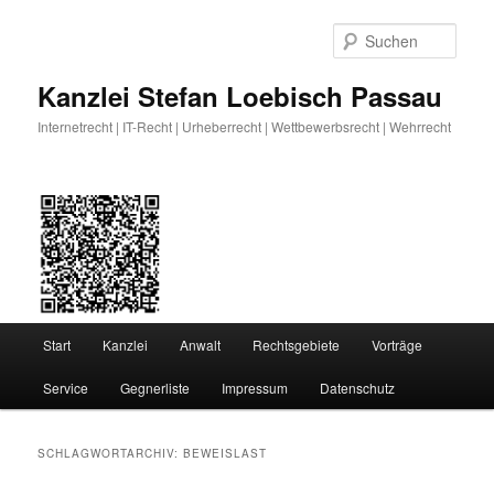
Zum
Zum
primären
sekundären
Such
Inhalt
Inhalt
springen
springen
Kanzlei Stefan Loebisch Passau
Internetrecht | IT-Recht | Urheberrecht | Wettbewerbsrecht | Wehrrecht
Hauptmenü
Start
Kanzlei
Anwalt
Rechtsgebiete
Vorträge
Service
Gegnerliste
Impressum
Datenschutz
SCHLAGWORTARCHIV:
BEWEISLAST