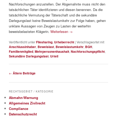
Nachforschungen anzustellen. Der Abgemahnte muss nicht den
tatsächlichen Täter identifizieren und diesen benennen. Da die
tatsächliche Vermutung der Täterschaft und die sekundäre
Darlegungslast keine Beweislastumkehr zur Folge haben, gehen
unklare Aussagen von Zeugen zu Lasten der weiterhin
beweisbelasteten Klägerin.
Weiterlesen
→
Veröffentlicht unter
Filesharing
,
Urheberrecht
|
Verschlagwortet mit
Anschlussinhaber
,
Beweislast
,
Beweislastumkehr
,
BGH
,
Familienmitglied
,
Mehrpersonenhaushalt
,
Nachforschungspflicht
,
Sekundäre Darlegungslast
,
Urteil
Beitragsnavigation
←
Ältere Beiträge
RECHTSGEBIET / KATEGORIE
Abmahn-Warnung
Allgemeines Zivilrecht
Compliance
Datenschutzrecht