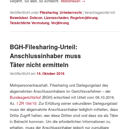
verjährt. So weit, so schlecht.
Weiterlesen
→
Veröffentlicht unter
Filesharing
,
Urheberrecht
|
Verschlagwortet mit
Beweislast
,
Debcon
,
Lizenzschaden
,
Regelverjährung
,
Tatsächliche Vermutung
,
Verjährung
BGH-Filesharing-Urteil:
Anschlussinhaber muss
Täter nicht ermitteln
Veröffentlicht am
14. Oktober 2016
Mehrpersonenhaushalt, Filesharing und Darlegungslast des
abgemahnten Anschlussinhabers im Gerichtsverfahren – der
Bundesgerichtshof
(BGH) entschied mit Urteil vom 06.10.2016,
Az.
I ZR 154/15
: Zur Erfüllung seiner sekundären Darlegungslast
muss der abgemahnte Anschlussinhaber lediglich mitteilen, dass
Dritte Zugriff hatten, wer diese Dritten sind und dass sie als Täter
in Betracht kommen. Um die erforderlichen Informationen zu
erhalten, muss der Anschlussinhaber jedoch nur zumutbare