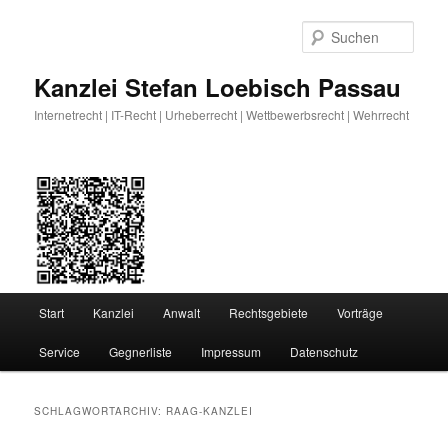
Zum
Zum
primären
sekundären
Such
Inhalt
Inhalt
springen
springen
Kanzlei Stefan Loebisch Passau
Internetrecht | IT-Recht | Urheberrecht | Wettbewerbsrecht | Wehrrecht
Hauptmenü
Start
Kanzlei
Anwalt
Rechtsgebiete
Vorträge
Service
Gegnerliste
Impressum
Datenschutz
SCHLAGWORTARCHIV:
RAAG-KANZLEI