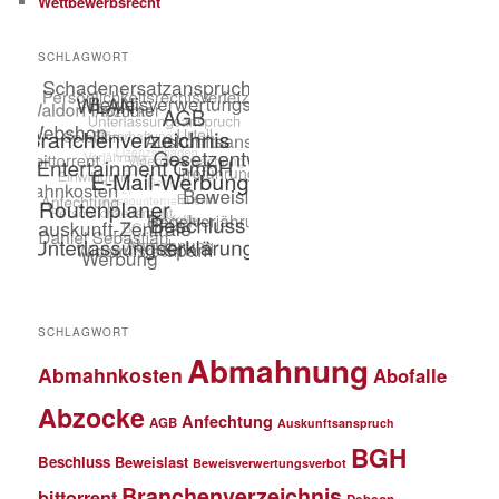
Wettbewerbsrecht
SCHLAGWORT
SCHLAGWORT
Abmahnung
Abmahnkosten
Abofalle
Abzocke
Anfechtung
AGB
Auskunftsanspruch
BGH
Beschluss
Beweislast
Beweisverwertungsverbot
Branchenverzeichnis
bittorrent