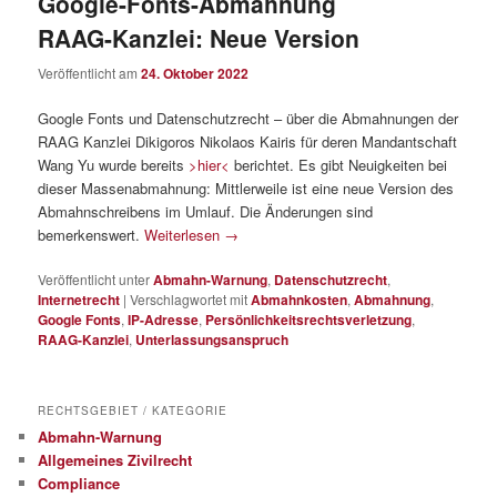
Google-Fonts-Abmahnung
RAAG-Kanzlei: Neue Version
Veröffentlicht am
24. Oktober 2022
Google Fonts und Datenschutzrecht – über die Abmahnungen der
RAAG Kanzlei Dikigoros Nikolaos Kairis für deren Mandantschaft
Wang Yu wurde bereits
>hier<
berichtet. Es gibt Neuigkeiten bei
dieser Massenabmahnung: Mittlerweile ist eine neue Version des
Abmahnschreibens im Umlauf. Die Änderungen sind
bemerkenswert.
Weiterlesen
→
Veröffentlicht unter
Abmahn-Warnung
,
Datenschutzrecht
,
Internetrecht
|
Verschlagwortet mit
Abmahnkosten
,
Abmahnung
,
Google Fonts
,
IP-Adresse
,
Persönlichkeitsrechtsverletzung
,
RAAG-Kanzlei
,
Unterlassungsanspruch
RECHTSGEBIET / KATEGORIE
Abmahn-Warnung
Allgemeines Zivilrecht
Compliance