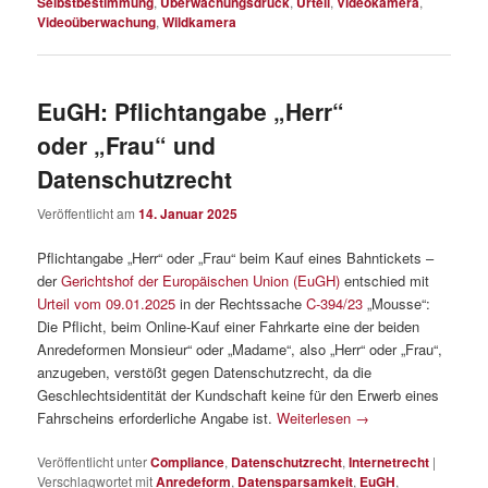
Selbstbestimmung
,
Überwachungsdruck
,
Urteil
,
Videokamera
,
Videoüberwachung
,
Wildkamera
EuGH: Pflichtangabe „Herr“
oder „Frau“ und
Datenschutzrecht
Veröffentlicht am
14. Januar 2025
Pflichtangabe „Herr“ oder „Frau“ beim Kauf eines Bahntickets –
der
Gerichtshof der Europäischen Union (EuGH)
entschied mit
Urteil vom 09.01.2025
in der Rechtssache
C‑394/23
„Mousse“:
Die Pflicht, beim Online-Kauf einer Fahrkarte eine der beiden
Anredeformen Monsieur“ oder „Madame“, also „Herr“ oder „Frau“,
anzugeben, verstößt gegen Datenschutzrecht, da die
Geschlechtsidentität der Kundschaft keine für den Erwerb eines
Fahrscheins erforderliche Angabe ist.
Weiterlesen
→
Veröffentlicht unter
Compliance
,
Datenschutzrecht
,
Internetrecht
|
Verschlagwortet mit
Anredeform
,
Datensparsamkeit
,
EuGH
,