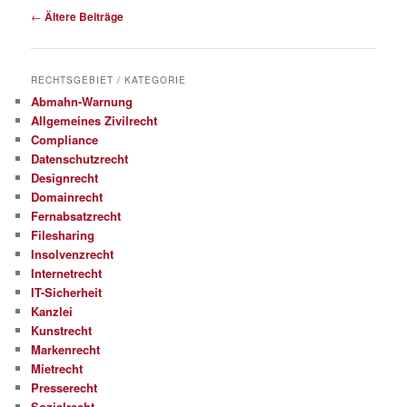
Beitragsnavigation
←
Ältere Beiträge
RECHTSGEBIET / KATEGORIE
Abmahn-Warnung
Allgemeines Zivilrecht
Compliance
Datenschutzrecht
Designrecht
Domainrecht
Fernabsatzrecht
Filesharing
Insolvenzrecht
Internetrecht
IT-Sicherheit
Kanzlei
Kunstrecht
Markenrecht
Mietrecht
Presserecht
Sozialrecht