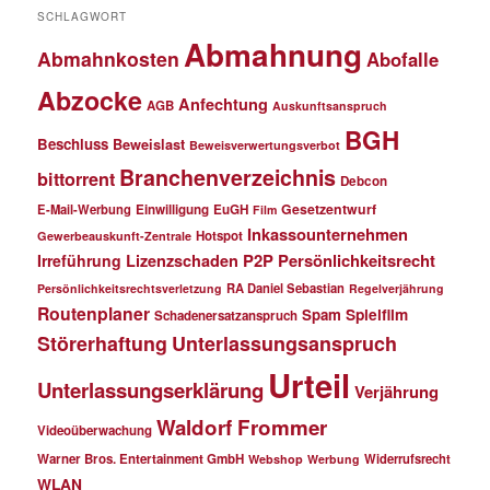
SCHLAGWORT
Abmahnung
Abmahnkosten
Abofalle
Abzocke
Anfechtung
AGB
Auskunftsanspruch
BGH
Beschluss
Beweislast
Beweisverwertungsverbot
Branchenverzeichnis
bittorrent
Debcon
Gesetzentwurf
E-Mail-Werbung
Einwilligung
EuGH
Film
Inkassounternehmen
Hotspot
Gewerbeauskunft-Zentrale
P2P
Persönlichkeitsrecht
Irreführung
Lizenzschaden
RA Daniel Sebastian
Persönlichkeitsrechtsverletzung
Regelverjährung
Routenplaner
Spielfilm
Spam
Schadenersatzanspruch
Störerhaftung
Unterlassungsanspruch
Urteil
Unterlassungserklärung
Verjährung
Waldorf Frommer
Videoüberwachung
Warner Bros. Entertainment GmbH
Widerrufsrecht
Webshop
Werbung
WLAN