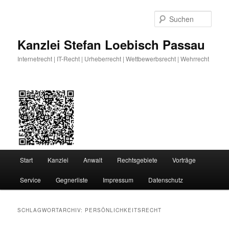
Zum
Zum
primären
sekundären
Such
Inhalt
Inhalt
springen
springen
Kanzlei Stefan Loebisch Passau
Internetrecht | IT-Recht | Urheberrecht | Wettbewerbsrecht | Wehrrecht
Hauptmenü
Start
Kanzlei
Anwalt
Rechtsgebiete
Vorträge
Service
Gegnerliste
Impressum
Datenschutz
SCHLAGWORTARCHIV:
PERSÖNLICHKEITSRECHT