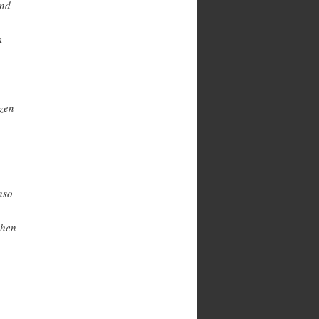
und
m
nzen
nso
ehen