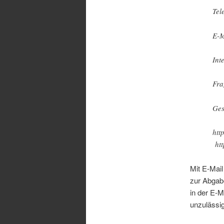
Tel
E-M
Int
Fra
Ges
htt
htt
Mit E-Mail
zur Abgabe
in der E-
unzulässi