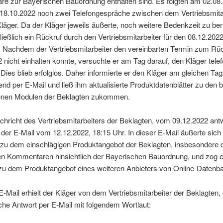
e zur Bayerischen Bauordnung enthalten sind. Es folgten am 02.08
18.10.2022 noch zwei Telefongespräche zwischen dem Vertriebsmita
äger. Da der Kläger jeweils äußerte, noch weitere Bedenkzeit zu ben
ießlich ein Rückruf durch den Vertriebsmitarbeiter für den 08.12.202
t. Nachdem der Vertriebsmitarbeiter den vereinbarten Termin zum Rü
 nicht einhalten konnte, versuchte er am Tag darauf, den Kläger tele
 Dies blieb erfolglos. Daher informierte er den Kläger am gleichen Tag
nd per E-Mail und ließ ihm aktualisierte Produktdatenblätter zu den b
nen Modulen der Beklagten zukommen.
chricht des Vertriebsmitarbeiters der Beklagten, vom 09.12.2022 ant
 der E-Mail vom 12.12.2022, 18:15 Uhr. In dieser E-Mail äußerte sich
zu dem einschlägigen Produktangebot der Beklagten, insbesondere 
en Kommentaren hinsichtlich der Bayerischen Bauordnung, und zog e
 zu dem Produktangebot eines weiteren Anbieters von Online-Datenb
E-Mail erhielt der Kläger von dem Vertriebsmitarbeiter der Beklagten,
he Antwort per E-Mail mit folgendem Wortlaut: