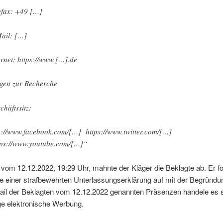
efax: +49 […]
ail: […]
ernet: https://www.[…].de
gen zur Recherche
chäftssitz:
p://www.facebook.com/[…] https://www.twitter.com/[…]
ps://www.youtube.com/[…]“
 vom 12.12.2022, 19:29 Uhr, mahnte der Kläger die Beklagte ab. Er fo
 einer strafbewehrten Unterlassungserklärung auf mit der Begründun
Mail der Beklagten vom 12.12.2022 genannten Präsenzen handele es 
ge elektronische Werbung.