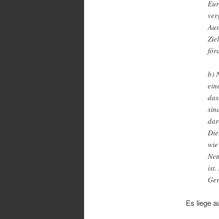
Eur
ver
Aus
Zie
för
b) 
ein
das
sin
dar
Die
wie
Nen
ist
Ger
Es liege a