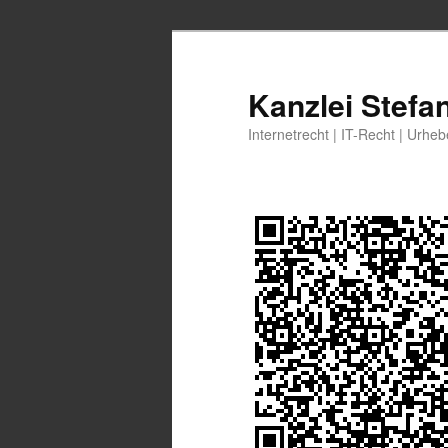
Zum
primären
Inhalt
Kanzlei Stefa
springen
Internetrecht | IT-Recht | Urhe