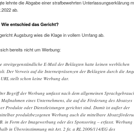
te lehnte die Abgabe einer strafbewehrten Unterlassungserklärung m
.2022 ab.
 Wie entschied das Gericht?
ericht Augsburg wies die Klage in vollem Umfang ab.
sich bereits nicht um Werbung:
e streitgegenständliche E-Mail der Beklagten hatte keinen werblichen
alt. Der Verweis auf die Internetpräsenzen der Beklagten durch die An
 URL stellt schon keine Werbung dar.
Der Begriff der Werbung umfasst nach dem allgemeinen Sprachgebrauc
e Maßnahmen eines Unternehmens, die auf die Förderung des Absatzes
ner Produkte oder Dienstleistungen gerichtet sind. Damit ist außer der
ittelbar produktbezogenen Werbung auch die mittelbare Absatzförder
.B. in Form der Imagewerbung oder des Sponsoring – erfasst. Werbung i
halb in Übereinstimmung mit Art. 2 fit. a RL 2006/114/EG des