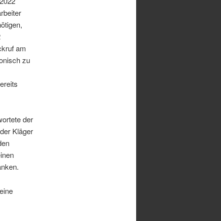
.2022
rbeiter
ötigen,
2
ckruf am
fonisch zu
ereits
wortete der
 der Kläger
den
inen
anken.
 eine