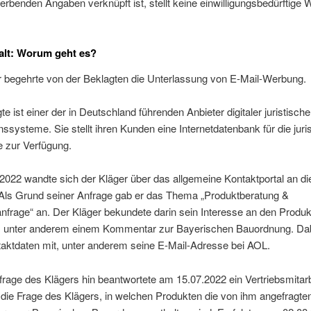
rbenden Angaben verknüpft ist, stellt keine einwilligungsbedürftige
alt: Worum geht es?
r begehrte von der Beklagten die Unterlassung von E-Mail-Werbung.
te ist einer der in Deutschland führenden Anbieter digitaler juristische
nssysteme. Sie stellt ihren Kunden eine Internetdatenbank für die juri
 zur Verfügung.
022 wandte sich der Kläger über das allgemeine Kontaktportal an di
 Als Grund seiner Anfrage gab er das Thema „Produktberatung &
frage“ an. Der Kläger bekundete darin sein Interesse an den Produk
, unter anderem einem Kommentar zur Bayerischen Bauordnung. Dabei
taktdaten mit, unter anderem seine E-Mail-Adresse bei AOL.
frage des Klägers hin beantwortete am 15.07.2022 ein Vertriebsmitarb
die Frage des Klägers, in welchen Produkten die von ihm angefragte