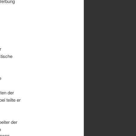
 Werbung
r
stische
e
ten der
 teilte er
eiter der
n