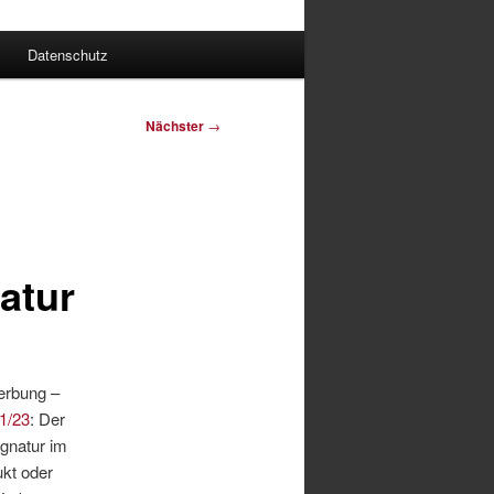
Datenschutz
Nächster
→
atur
erbung –
1/23
: Der
ignatur im
ukt oder