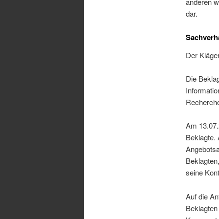
anderen we
dar.
Sachverh
Der Kläge
Die Beklag
Informatio
Recherche
Am 13.07.2
Beklagte.
Angebotsan
Beklagten
seine Kon
Auf die An
Beklagten 