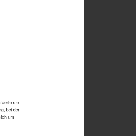
rderte sie
g, bei der
sich um