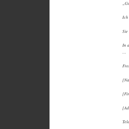
„Gu
Ich
Sie
In 
…
Fre
[Na
[Fi
[Ad
Tel