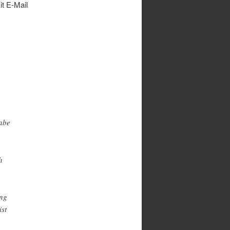
it E-Mail
gabe
h
ung
st