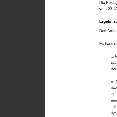
Die Beklag
vom 23.12
Ergebnis:
Das Amtsg
Es handle 
„Di
Inh
der
a) 
all
sei
unm
– z
des