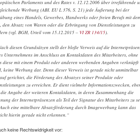
opäischen Parlaments und des Rates v. 12.12.2006 über irreführende 
gleichende Werbung (ABI. EU L 376, S. 21) jede Äußerung bei der
übung eines Handels, Gewerbes, Handwerks oder freien Berufs mit de
l, den Absatz von Waren oder die Erbringung von Dienstleistungen zu
dern (vgl. BGH, Urteil vom 15.12.2015 –
VI ZR 134/15
).
Nach diesen Grundsätzen stellt der bloße Verweis auf die Internetpräse
es Unternehmens im Anschluss an Kontaktdaten des Mitarbeiters, ohne
s diese mit einem Produkt oder anderen werbenden Angaben verknüpft
d, keine Werbung dar. Denn dieser Verweis ist gerade nicht unmittelbar
auf gerichtet, die Förderung des Absatzes seiner Produkte oder
nstleistungen zu erreichen. Er dient vielmehr Informationszwecken, ebe
 die Angabe der weiteren Kontaktdaten, in deren Zusammenhang die
nung der Internetpräsenzen als Teil der Signatur des Mitarbeiters zu s
. Auch eine mittelbare Absatzförderung durch Imagewerbung kann das
icht hierin gerade nicht erkennen.“
uch keine Rechtswidrigkeit vor: