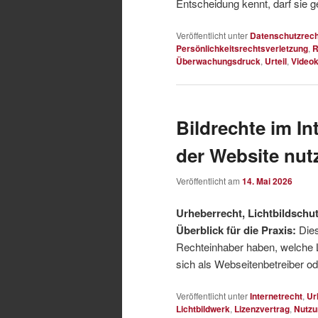
Entscheidung kennt, darf sie g
Veröffentlicht unter
Datenschutzrech
Persönlichkeitsrechtsverletzung
,
R
Überwachungsdruck
,
Urteil
,
Video
Bildrechte im In
der Website nut
Veröffentlicht am
14. Mai 2026
Urheberrecht, Lichtbildsch
Überblick für die Praxis:
Die
Rechteinhaber haben, welche 
sich als Webseitenbetreiber od
Veröffentlicht unter
Internetrecht
,
Ur
Lichtbildwerk
,
Lizenzvertrag
,
Nutzu