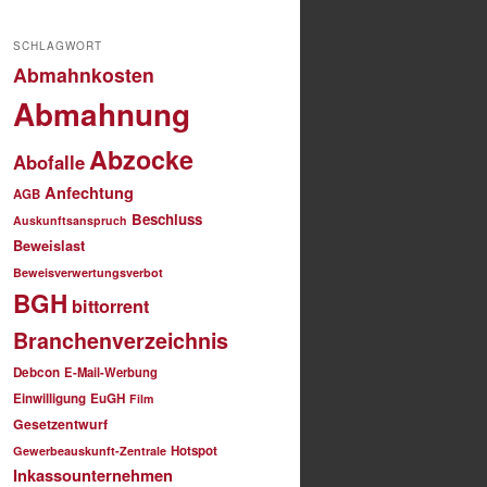
SCHLAGWORT
Abmahnkosten
Abmahnung
Abzocke
Abofalle
Anfechtung
AGB
Beschluss
Auskunftsanspruch
Beweislast
Beweisverwertungsverbot
BGH
bittorrent
Branchenverzeichnis
Debcon
E-Mail-Werbung
Einwilligung
EuGH
Film
Gesetzentwurf
Hotspot
Gewerbeauskunft-Zentrale
Inkassounternehmen