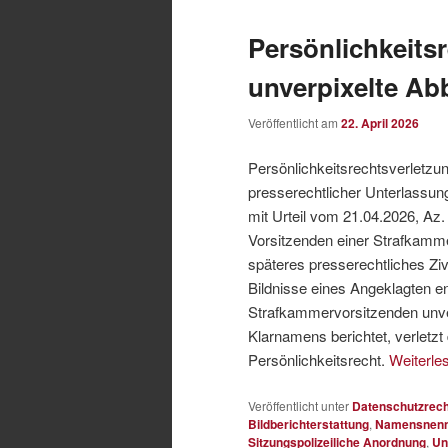
Persönlichkeits
unverpixelte Ab
Veröffentlicht am
22. April 2026
Persönlichkeitsrechtsverletzu
presserechtlicher Unterlassu
mit Urteil vom 21.04.2026, Az.
Vorsitzenden einer Strafkammer
späteres presserechtliches Zi
Bildnisse eines Angeklagten 
Strafkammervorsitzenden unver
Klarnamens berichtet, verletz
Persönlichkeitsrecht.
Weiterle
Veröffentlicht unter
Datenschutzrech
Bildberichterstattung
,
Namensnen
Sitzungspolizeiliche Anordnung
,
Un