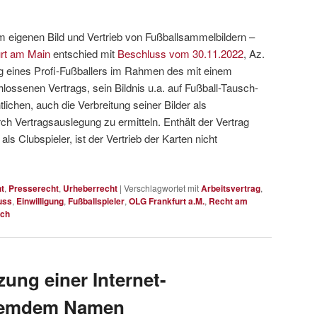
m eigenen Bild und Vertrieb von Fußballsammelbildern –
urt am Main
entschied mit
Beschluss vom 30.11.2022
, Az.
ung eines Profi-Fußballers im Rahmen des mit einem
lossenen Vertrags, sein Bildnis u.a. auf Fußball-Tausch-
ichen, auch die Verbreitung seiner Bilder als
rch Vertragsauslegung zu ermitteln. Enthält der Vertrag
ls Clubspieler, ist der Vertrieb der Karten nicht
t
,
Presserecht
,
Urheberrecht
|
Verschlagwortet mit
Arbeitsvertrag
,
uss
,
Einwilligung
,
Fußballspieler
,
OLG Frankfurt a.M.
,
Recht am
uch
ung einer Internet-
fremdem Namen