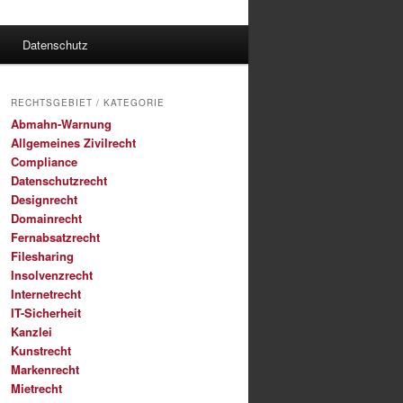
Datenschutz
RECHTSGEBIET / KATEGORIE
Abmahn-Warnung
Allgemeines Zivilrecht
Compliance
Datenschutzrecht
Designrecht
Domainrecht
Fernabsatzrecht
Filesharing
Insolvenzrecht
Internetrecht
IT-Sicherheit
Kanzlei
Kunstrecht
Markenrecht
Mietrecht