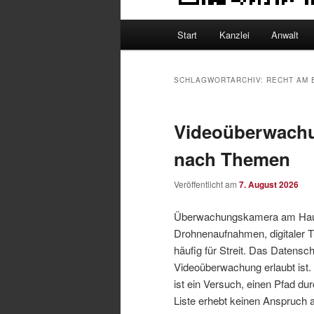
Hauptmenü
Start
Kanzlei
Anwalt
SCHLAGWORTARCHIV:
RECHT AM 
Videoüberwachu
nach Themen
Veröffentlicht am
7. August 2026
Überwachungskamera am Haus,
Drohnenaufnahmen, digitaler T
häufig für Streit. Das Datens
Videoüberwachung erlaubt ist.
ist ein Versuch, einen Pfad d
Liste erhebt keinen Anspruch a