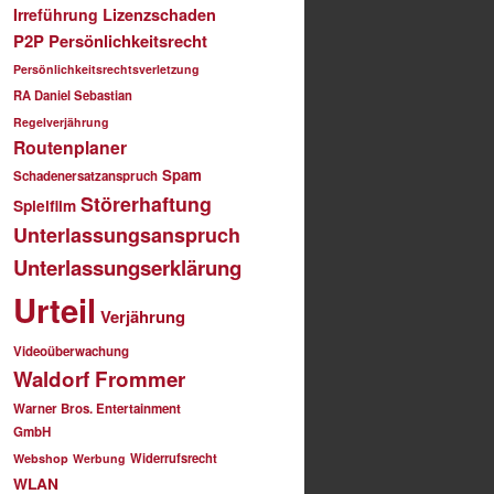
Irreführung
Lizenzschaden
P2P
Persönlichkeitsrecht
Persönlichkeitsrechtsverletzung
RA Daniel Sebastian
Regelverjährung
Routenplaner
Spam
Schadenersatzanspruch
Störerhaftung
Spielfilm
Unterlassungsanspruch
Unterlassungserklärung
Urteil
Verjährung
Videoüberwachung
Waldorf Frommer
Warner Bros. Entertainment
GmbH
Widerrufsrecht
Webshop
Werbung
WLAN