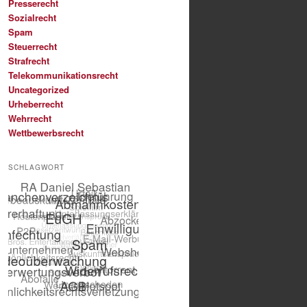
Presserecht
Sozialrecht
Spam
Steuerrecht
Strafrecht
Telekommunikationsrecht
Uncategorized
Urheberrecht
Wehrrecht
Wettbewerbsrecht
SCHLAGWORT