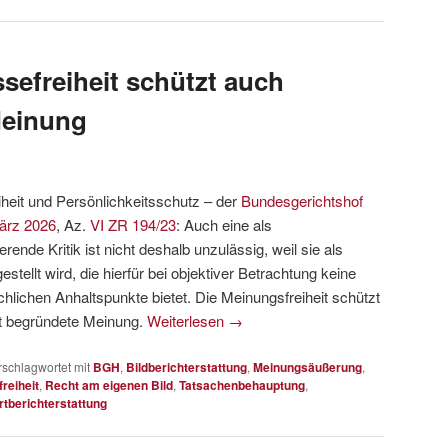
sefreiheit schützt auch
Meinung
eit und Persönlichkeitsschutz – der
Bundesgerichtshof
März 2026
, Az.
VI ZR 194/23
: Auch eine als
ende Kritik ist nicht deshalb unzulässig, weil sie als
tellt wird, die hierfür bei objektiver Betrachtung keine
hlichen Anhaltspunkte bietet. Die Meinungsfreiheit schützt
cht begründete Meinung.
Weiterlesen
→
rschlagwortet mit
BGH
,
Bildberichterstattung
,
Meinungsäußerung
,
reiheit
,
Recht am eigenen Bild
,
Tatsachenbehauptung
,
tberichterstattung