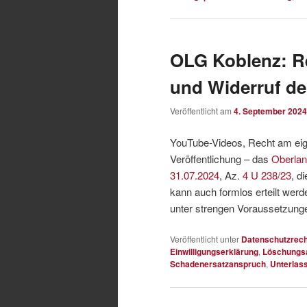
OLG Koblenz: R
und Widerruf de
Veröffentlicht am
4. September 2024
YouTube-Videos, Recht am eigen
Veröffentlichung – das
Oberlan
31.07.2024
, Az.
4 U 238/23
, d
kann auch formlos erteilt wer
unter strengen Voraussetzung
Veröffentlicht unter
Datenschutzrech
Einwilligungserklärung
,
Löschungs
Schadenersatzanspruch
,
Unterlas