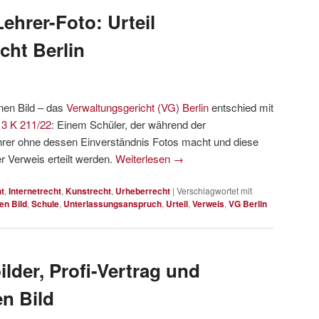
ehrer-Foto: Urteil
cht Berlin
nen Bild – das
Verwaltungsgericht (VG) Berlin
entschied mit
G
3 K 211/22
: Einem Schüler, der während der
hrer ohne dessen Einverständnis Fotos macht und diese
er Verweis erteilt werden.
Weiterlesen
→
t
,
Internetrecht
,
Kunstrecht
,
Urheberrecht
|
Verschlagwortet mit
en Bild
,
Schule
,
Unterlassungsanspruch
,
Urteil
,
Verweis
,
VG Berlin
lder, Profi-Vertrag und
n Bild