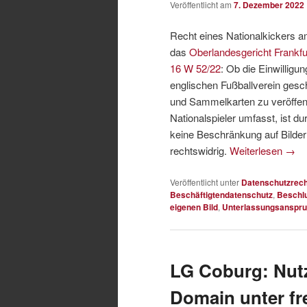
Veröffentlicht am
7. Dezember 2022
Recht eines Nationalkickers a
das
Oberlandesgericht Frankf
16 W 52/22
: Ob die Einwillig
englischen Fußballverein gesch
und Sammelkarten zu veröffentl
Nationalspieler umfasst, ist du
keine Beschränkung auf Bilder a
rechtswidrig.
Weiterlesen
→
Veröffentlicht unter
Datenschutzrech
Beschäftigtendatenschutz
,
Beschl
eigenen Bild
,
Unterlassungsanspr
LG Coburg: Nutz
Domain unter 