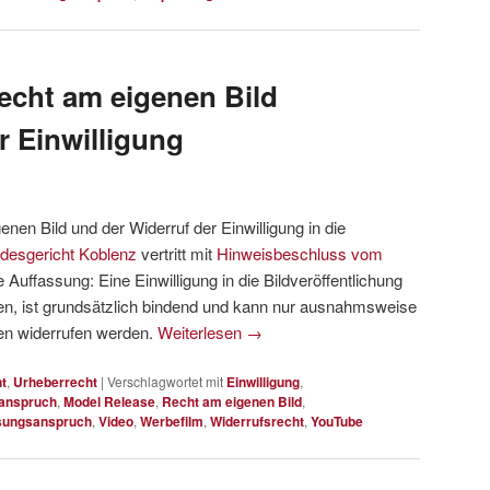
echt am eigenen Bild
r Einwilligung
en Bild und der Widerruf der Einwilligung in die
desgericht Koblenz
vertritt mit
Hinweisbeschluss vom
ie Auffassung: Eine Einwilligung in die Bildveröffentlichung
den, ist grundsätzlich bindend und kann nur ausnahmsweise
en widerrufen werden.
Weiterlesen
→
t
,
Urheberrecht
|
Verschlagwortet mit
Einwilligung
,
anspruch
,
Model Release
,
Recht am eigenen Bild
,
sungsanspruch
,
Video
,
Werbefilm
,
Widerrufsrecht
,
YouTube