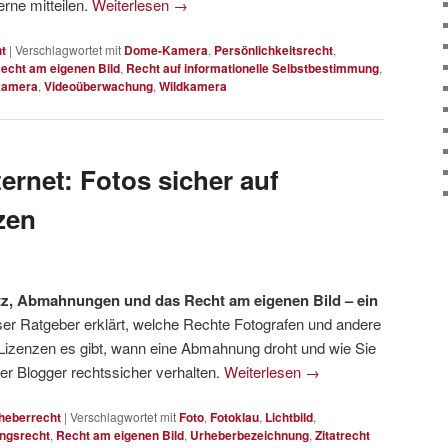
erne mitteilen.
Weiterlesen
→
t
|
Verschlagwortet mit
Dome-Kamera
,
Persönlichkeitsrecht
,
echt am eigenen Bild
,
Recht auf informationelle Selbstbestimmung
,
kamera
,
Videoüberwachung
,
Wildkamera
ternet: Fotos sicher auf
zen
utz, Abmahnungen und das Recht am eigenen Bild – ein
ser Ratgeber erklärt, welche Rechte Fotografen und andere
Lizenzen es gibt, wann eine Abmahnung droht und wie Sie
er Blogger rechtssicher verhalten.
Weiterlesen
→
heberrecht
|
Verschlagwortet mit
Foto
,
Fotoklau
,
Lichtbild
,
ngsrecht
,
Recht am eigenen Bild
,
Urheberbezeichnung
,
Zitatrecht