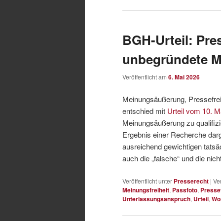
BGH-Urteil: Pres
unbegründete 
Veröffentlicht am
6. Mai 2026
Meinungsäußerung, Pressefreih
entschied mit
Urteil vom 10. 
Meinungsäußerung zu qualifizier
Ergebnis einer Recherche darges
ausreichend gewichtigen tatsäc
auch die „falsche“ und die ni
Veröffentlicht unter
Presserecht
|
Ve
Meinungsfreiheit
,
Passfoto
,
Pressef
Unterlassungsanspruch
,
Urteil
,
Wor