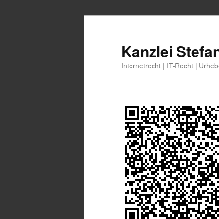
Zum
Zum
primären
sekundären
Inhalt
Inhalt
Kanzlei Stefa
springen
springen
Internetrecht | IT-Recht | Urhe