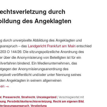
rechtsverletzung durch
bildung des Angeklagten
ng durch unverpixelte Abbildung des Angeklagten und
ngsanspruch – das
Landgericht Frankfurt am Main
entschied
 203 O 144/26: Die sitzungspolizeiliche Anordnung des
 über die Anonymisierung von Beteiligten ist für ein
vilverfahren bindend. Ein Medienunternehmen, das
entgegen der Anonymisierungsanordnung des
pixelt veröffentlicht und/oder unter Nennung seines
t den Angeklagten in seinem allgemeinen
sen
→
t
,
Presserecht
,
Strafrecht
,
Uncategorized
|
Verschlagwortet mit
nung
,
Persönlichkeitsrechtsverletzung
,
Recht am eigenen Bild
,
terlassungsanspruch
,
Verpixelung