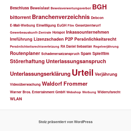
BGH
Beschluss
Beweislast
Beweisverwertungsverbot
Branchenverzeichnis
bittorrent
Debcon
Gesetzentwurf
E-Mail-Werbung
Einwilligung
EuGH
Film
Inkassounternehmen
Hotspot
Gewerbeauskunft-Zentrale
P2P
Persönlichkeitsrecht
Irreführung
Lizenzschaden
RA Daniel Sebastian
Persönlichkeitsrechtsverletzung
Regelverjährung
Routenplaner
Spielfilm
Spam
Schadenersatzanspruch
Störerhaftung
Unterlassungsanspruch
Urteil
Unterlassungserklärung
Verjährung
Waldorf Frommer
Videoüberwachung
Warner Bros. Entertainment GmbH
Widerrufsrecht
Webshop
Werbung
WLAN
Stolz präsentiert von WordPress