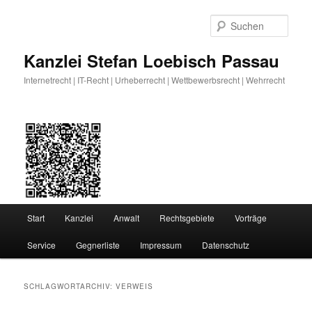
Zum
Zum
primären
sekundären
Such
Inhalt
Inhalt
springen
springen
Kanzlei Stefan Loebisch Passau
Internetrecht | IT-Recht | Urheberrecht | Wettbewerbsrecht | Wehrrecht
Hauptmenü
Start
Kanzlei
Anwalt
Rechtsgebiete
Vorträge
Service
Gegnerliste
Impressum
Datenschutz
SCHLAGWORTARCHIV:
VERWEIS