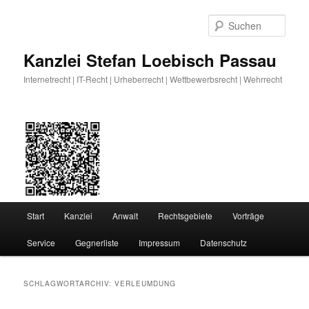
Zum
Zum
primären
sekundären
Such
Inhalt
Inhalt
springen
springen
Kanzlei Stefan Loebisch Passau
Internetrecht | IT-Recht | Urheberrecht | Wettbewerbsrecht | Wehrrecht
Hauptmenü
Start
Kanzlei
Anwalt
Rechtsgebiete
Vorträge
Service
Gegnerliste
Impressum
Datenschutz
SCHLAGWORTARCHIV:
VERLEUMDUNG