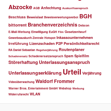
Abzocke
Anfechtung
AGB
Auskunftsanspruch
BGH
Beschluss
Beweislast
Beweisverwertungsverbot
Branchenverzeichnis
bittorrent
Debcon
Einwilligung
EuGH
Gesetzentwurf
E-Mail-Werbung
Film
Inkassounternehmen
Gewerbeauskunft-Zentrale
Hotspot
Lizenzschaden
P2P
Persönlichkeitsrecht
Irreführung
Routenplaner
RA Daniel Sebastian
Regelverjährung
Spielfilm
Spam
Schadenersatzanspruch
Schadenersatz
Störerhaftung
Unterlassungsanspruch
Urteil
Unterlassungserklärung
Verjährung
Waldorf Frommer
Videoüberwachung
Warner Bros. Entertainment GmbH
Webshop
Werbung
WLAN
Widerrufsrecht