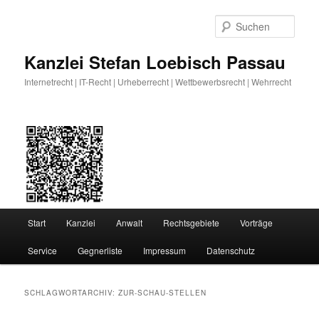
Zum
Zum
primären
sekundären
Such
Inhalt
Inhalt
springen
springen
Kanzlei Stefan Loebisch Passau
Internetrecht | IT-Recht | Urheberrecht | Wettbewerbsrecht | Wehrrecht
Hauptmenü
Start
Kanzlei
Anwalt
Rechtsgebiete
Vorträge
Service
Gegnerliste
Impressum
Datenschutz
SCHLAGWORTARCHIV:
ZUR-SCHAU-STELLEN