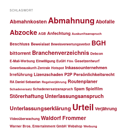
SCHLAGWORT
Abmahnung
Abmahnkosten
Abofalle
Abzocke
Anfechtung
AGB
Auskunftsanspruch
BGH
Beschluss
Beweislast
Beweisverwertungsverbot
Branchenverzeichnis
bittorrent
Debcon
Einwilligung
EuGH
Gesetzentwurf
E-Mail-Werbung
Film
Inkassounternehmen
Gewerbeauskunft-Zentrale
Hotspot
Lizenzschaden
P2P
Persönlichkeitsrecht
Irreführung
Routenplaner
RA Daniel Sebastian
Regelverjährung
Spielfilm
Spam
Schadenersatzanspruch
Schadenersatz
Störerhaftung
Unterlassungsanspruch
Urteil
Unterlassungserklärung
Verjährung
Waldorf Frommer
Videoüberwachung
Warner Bros. Entertainment GmbH
Webshop
Werbung