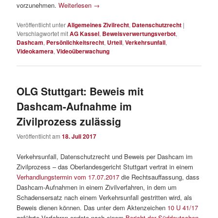
vorzunehmen.
Weiterlesen
→
Veröffentlicht unter
Allgemeines Zivilrecht
,
Datenschutzrecht
|
Verschlagwortet mit
AG Kassel
,
Beweisverwertungsverbot
,
Dashcam
,
Persönlichkeitsrecht
,
Urteil
,
Verkehrsunfall
,
Videokamera
,
Videoüberwachung
OLG Stuttgart: Beweis mit
Dashcam-Aufnahme im
Zivilprozess zulässig
Veröffentlicht am
18. Juli 2017
Verkehrsunfall, Datenschutzrecht und Beweis per Dashcam im
Zivilprozess – das Oberlandesgericht Stuttgart vertrat in einem
Verhandlungstermin vom 17.07.2017
die Rechtsauffassung, dass
Dashcam-Aufnahmen in einem Zivilverfahren, in dem um
Schadensersatz nach einem Verkehrsunfall gestritten wird, als
Beweis dienen können. Das unter dem Aktenzeichen
10 U 41/17
geführte Verfahren endete nach einem
Bericht der Süddeutschen