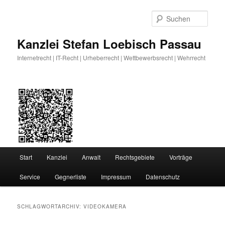
Zum
Zum
primären
sekundären
Such
Inhalt
Inhalt
springen
springen
Kanzlei Stefan Loebisch Passau
Internetrecht | IT-Recht | Urheberrecht | Wettbewerbsrecht | Wehrrecht
Hauptmenü
Start
Kanzlei
Anwalt
Rechtsgebiete
Vorträge
Service
Gegnerliste
Impressum
Datenschutz
SCHLAGWORTARCHIV:
VIDEOKAMERA