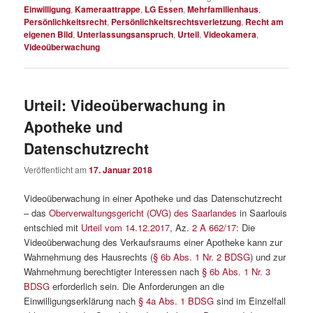
Einwilligung
,
Kameraattrappe
,
LG Essen
,
Mehrfamilienhaus
,
Persönlichkeitsrecht
,
Persönlichkeitsrechtsverletzung
,
Recht am
eigenen Bild
,
Unterlassungsanspruch
,
Urteil
,
Videokamera
,
Videoüberwachung
Urteil: Videoüberwachung in
Apotheke und
Datenschutzrecht
Veröffentlicht am
17. Januar 2018
Videoüberwachung in einer Apotheke und das Datenschutzrecht
– das
Oberverwaltungsgericht (OVG) des Saarlandes
in Saarlouis
entschied mit
Urteil vom 14.12.2017
, Az.
2 A 662/17
: Die
Videoüberwachung des Verkaufsraums einer Apotheke kann zur
Wahrnehmung des Hausrechts (
§ 6b Abs. 1 Nr. 2 BDSG
) und zur
Wahrnehmung berechtigter Interessen nach
§ 6b Abs. 1 Nr. 3
BDSG
erforderlich sein. Die Anforderungen an die
Einwilligungserklärung nach
§ 4a Abs. 1 BDSG
sind im Einzelfall