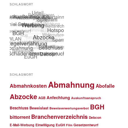
SCHLAGWORT
SCHLAGWORT
Abmahnung
Abmahnkosten
Abofalle
Abzocke
Anfechtung
AGB
Auskunftsanspruch
BGH
Beschluss
Beweislast
Beweisverwertungsverbot
Branchenverzeichnis
bittorrent
Debcon
Gesetzentwurf
E-Mail-Werbung
Einwilligung
EuGH
Film