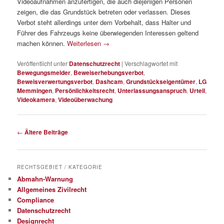
Videoaufnahmen anzufertigen, die auch diejenigen Personen
zeigen, die das Grundstück betreten oder verlassen. Dieses
Verbot steht allerdings unter dem Vorbehalt, dass Halter und
Führer des Fahrzeugs keine überwiegenden Interessen geltend
machen können.
Weiterlesen
→
Veröffentlicht unter
Datenschutzrecht
|
Verschlagwortet mit
Bewegungsmelder
,
Beweiserhebungsverbot
,
Beweisverwertungsverbot
,
Dashcam
,
Grundstückseigentümer
,
LG
Memmingen
,
Persönlichkeitsrecht
,
Unterlassungsanspruch
,
Urteil
,
Videokamera
,
Videoüberwachung
Beitragsnavigation
←
Ältere Beiträge
RECHTSGEBIET / KATEGORIE
Abmahn-Warnung
Allgemeines Zivilrecht
Compliance
Datenschutzrecht
Designrecht