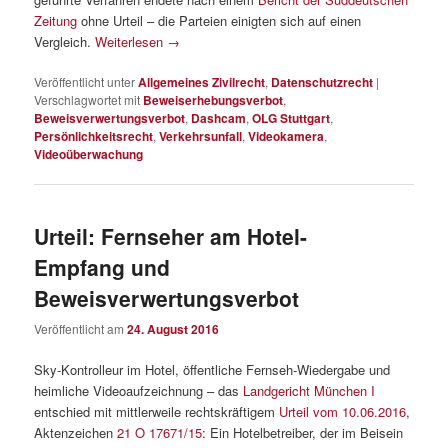
Zeitung
ohne Urteil – die Parteien einigten sich auf einen
Vergleich.
Weiterlesen
→
Veröffentlicht unter
Allgemeines Zivilrecht
,
Datenschutzrecht
|
Verschlagwortet mit
Beweiserhebungsverbot
,
Beweisverwertungsverbot
,
Dashcam
,
OLG Stuttgart
,
Persönlichkeitsrecht
,
Verkehrsunfall
,
Videokamera
,
Videoüberwachung
Urteil: Fernseher am Hotel-
Empfang und
Beweisverwertungsverbot
Veröffentlicht am
24. August 2016
Sky-Kontrolleur im Hotel, öffentliche Fernseh-Wiedergabe und
heimliche Videoaufzeichnung – das
Landgericht München I
entschied mit mittlerweile rechtskräftigem
Urteil vom 10.06.2016
,
Aktenzeichen
21 O 17671/15
: Ein Hotelbetreiber, der im Beisein