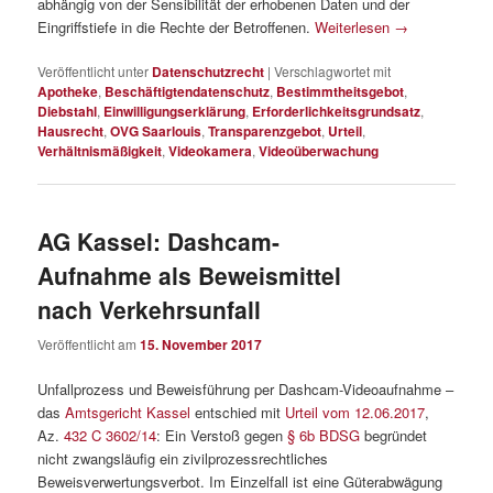
abhängig von der Sensibilität der erhobenen Daten und der
Eingriffstiefe in die Rechte der Betroffenen.
Weiterlesen
→
Veröffentlicht unter
Datenschutzrecht
|
Verschlagwortet mit
Apotheke
,
Beschäftigtendatenschutz
,
Bestimmtheitsgebot
,
Diebstahl
,
Einwilligungserklärung
,
Erforderlichkeitsgrundsatz
,
Hausrecht
,
OVG Saarlouis
,
Transparenzgebot
,
Urteil
,
Verhältnismäßigkeit
,
Videokamera
,
Videoüberwachung
AG Kassel: Dashcam-
Aufnahme als Beweismittel
nach Verkehrsunfall
Veröffentlicht am
15. November 2017
Unfallprozess und Beweisführung per Dashcam-Videoaufnahme –
das
Amtsgericht Kassel
entschied mit
Urteil vom 12.06.2017
,
Az.
432 C 3602/14
: Ein Verstoß gegen
§ 6b BDSG
begründet
nicht zwangsläufig ein zivilprozessrechtliches
Beweisverwertungsverbot. Im Einzelfall ist eine Güterabwägung