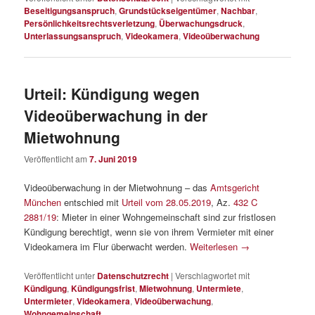
Beseitigungsanspruch
,
Grundstückseigentümer
,
Nachbar
,
Persönlichkeitsrechtsverletzung
,
Überwachungsdruck
,
Unterlassungsanspruch
,
Videokamera
,
Videoüberwachung
Urteil: Kündigung wegen
Videoüberwachung in der
Mietwohnung
Veröffentlicht am
7. Juni 2019
Videoüberwachung in der Mietwohnung – das
Amtsgericht
München
entschied mit
Urteil vom 28.05.2019
, Az.
432 C
2881/19
: Mieter in einer Wohngemeinschaft sind zur fristlosen
Kündigung berechtigt, wenn sie von ihrem Vermieter mit einer
Videokamera im Flur überwacht werden.
Weiterlesen
→
Veröffentlicht unter
Datenschutzrecht
|
Verschlagwortet mit
Kündigung
,
Kündigungsfrist
,
Mietwohnung
,
Untermiete
,
Untermieter
,
Videokamera
,
Videoüberwachung
,
Wohngemeinschaft