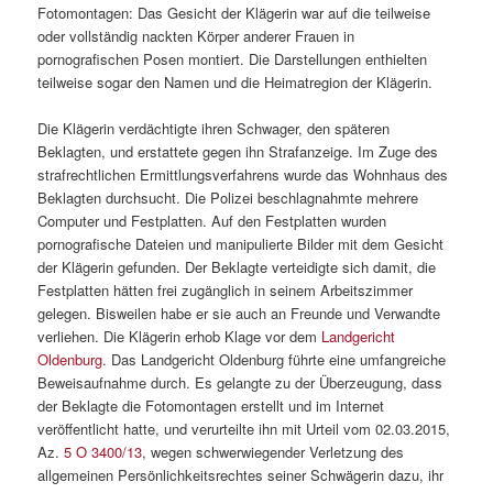
Fotomontagen: Das Gesicht der Klägerin war auf die teilweise
oder vollständig nackten Körper anderer Frauen in
pornografischen Posen montiert. Die Darstellungen enthielten
teilweise sogar den Namen und die Heimatregion der Klägerin.
Die Klägerin verdächtigte ihren Schwager, den späteren
Beklagten, und erstattete gegen ihn Strafanzeige. Im Zuge des
strafrechtlichen Ermittlungsverfahrens wurde das Wohnhaus des
Beklagten durchsucht. Die Polizei beschlagnahmte mehrere
Computer und Festplatten. Auf den Festplatten wurden
pornografische Dateien und manipulierte Bilder mit dem Gesicht
der Klägerin gefunden. Der Beklagte verteidigte sich damit, die
Festplatten hätten frei zugänglich in seinem Arbeitszimmer
gelegen. Bisweilen habe er sie auch an Freunde und Verwandte
verliehen. Die Klägerin erhob Klage vor dem
Landgericht
Oldenburg
. Das Landgericht Oldenburg führte eine umfangreiche
Beweisaufnahme durch. Es gelangte zu der Überzeugung, dass
der Beklagte die Fotomontagen erstellt und im Internet
veröffentlicht hatte, und verurteilte ihn mit Urteil vom 02.03.2015,
Az.
5 O 3400/13
, wegen schwerwiegender Verletzung des
allgemeinen Persönlichkeitsrechtes seiner Schwägerin dazu, ihr