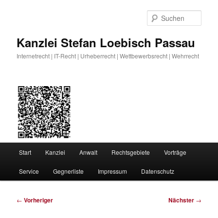
Zum
primären
Such
Inhalt
springen
Kanzlei Stefan Loebisch Passau
Internetrecht | IT-Recht | Urheberrecht | Wettbewerbsrecht | Wehrrecht
Hauptmenü
Start
Kanzlei
Anwalt
Rechtsgebiete
Vorträge
Service
Gegnerliste
Impressum
Datenschutz
Beitragsnavigation
←
Vorheriger
Nächster
→