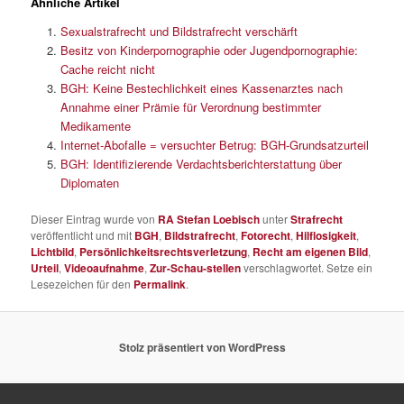
Ähnliche Artikel
Sexualstrafrecht und Bildstrafrecht verschärft
Besitz von Kinderpornographie oder Jugendpornographie:
Cache reicht nicht
BGH: Keine Bestechlichkeit eines Kassenarztes nach
Annahme einer Prämie für Verordnung bestimmter
Medikamente
Internet-Abofalle = versuchter Betrug: BGH-Grundsatzurteil
BGH: Identifizierende Verdachtsberichterstattung über
Diplomaten
Dieser Eintrag wurde von
RA Stefan Loebisch
unter
Strafrecht
veröffentlicht und mit
BGH
,
Bildstrafrecht
,
Fotorecht
,
Hilflosigkeit
,
Lichtbild
,
Persönlichkeitsrechtsverletzung
,
Recht am eigenen Bild
,
Urteil
,
Videoaufnahme
,
Zur-Schau-stellen
verschlagwortet. Setze ein
Lesezeichen für den
Permalink
.
Stolz präsentiert von WordPress