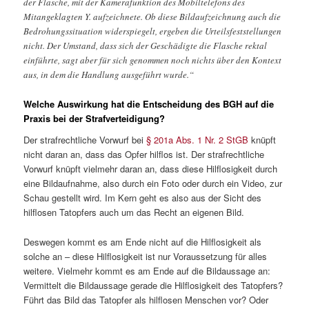
der Flasche, mit der Kamerafunktion des Mobiltelefons des
Mitangeklagten Y. aufzeichnete. Ob diese Bildaufzeichnung auch die
Bedrohungssituation widerspiegelt, ergeben die Urteilsfeststellungen
nicht. Der Umstand, dass sich der Geschädigte die Flasche rektal
einführte, sagt aber für sich genommen noch nichts über den Kontext
aus, in dem die Handlung ausgeführt wurde.“
Welche Auswirkung hat die Entscheidung des BGH auf die
Praxis bei der Strafverteidigung?
Der strafrechtliche Vorwurf bei
§ 201a Abs. 1 Nr. 2 StGB
knüpft
nicht daran an, dass das Opfer hilflos ist. Der strafrechtliche
Vorwurf knüpft vielmehr daran an, dass diese Hilflosigkeit durch
eine Bildaufnahme, also durch ein Foto oder durch ein Video, zur
Schau gestellt wird. Im Kern geht es also aus der Sicht des
hilflosen Tatopfers auch um das Recht an eigenen Bild.
Deswegen kommt es am Ende nicht auf die Hilflosigkeit als
solche an – diese Hilflosigkeit ist nur Voraussetzung für alles
weitere. Vielmehr kommt es am Ende auf die Bildaussage an:
Vermittelt die Bildaussage gerade die Hilflosigkeit des Tatopfers?
Führt das Bild das Tatopfer als hilflosen Menschen vor? Oder