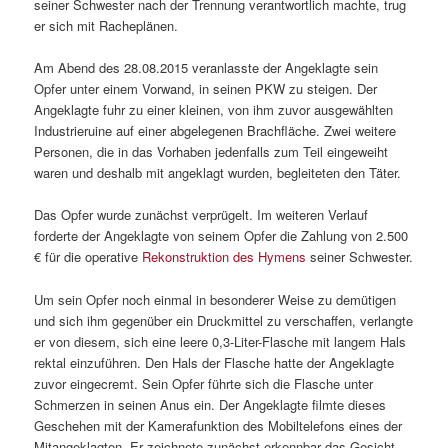
seiner Schwester nach der Trennung verantwortlich machte, trug
er sich mit Racheplänen.
Am Abend des 28.08.2015 veranlasste der Angeklagte sein
Opfer unter einem Vorwand, in seinen PKW zu steigen. Der
Angeklagte fuhr zu einer kleinen, von ihm zuvor ausgewählten
Industrieruine auf einer abgelegenen Brachfläche. Zwei weitere
Personen, die in das Vorhaben jedenfalls zum Teil eingeweiht
waren und deshalb mit angeklagt wurden, begleiteten den Täter.
Das Opfer wurde zunächst verprügelt. Im weiteren Verlauf
forderte der Angeklagte von seinem Opfer die Zahlung von 2.500
€ für die operative
Rekonstruktion des Hymens
seiner Schwester.
Um sein Opfer noch einmal in besonderer Weise zu demütigen
und sich ihm gegenüber ein Druckmittel zu verschaffen, verlangte
er von diesem, sich eine leere 0,3-Liter-Flasche mit langem Hals
rektal einzuführen. Den Hals der Flasche hatte der Angeklagte
zuvor eingecremt. Sein Opfer führte sich die Flasche unter
Schmerzen in seinen Anus ein. Der Angeklagte filmte dieses
Geschehen mit der Kamerafunktion des Mobiltelefons eines der
Mitangeklagten. Er zeichnete zunächst erkennbar das Gesicht