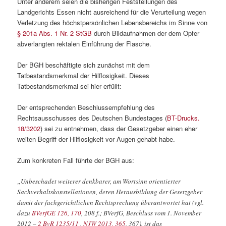
Unter anderem seien die bisherigen Feststellungen des
Landgerichts Essen nicht ausreichend für die Verurteilung wegen
Verletzung des höchstpersönlichen Lebensbereichs im Sinne von
§ 201a Abs. 1 Nr. 2 StGB
durch Bildaufnahmen der dem Opfer
abverlangten rektalen Einführung der Flasche.
Der BGH beschäftigte sich zunächst mit dem
Tatbestandsmerkmal der Hilflosigkeit. Dieses
Tatbestandsmerkmal sei hier erfüllt:
Der entsprechenden Beschlussempfehlung des
Rechtsausschusses des Deutschen Bundestages (
BT-Drucks.
18/3202
) sei zu entnehmen, dass der Gesetzgeber einen eher
weiten Begriff der Hilflosigkeit vor Augen gehabt habe.
Zum konkreten Fall führte der BGH aus:
„Unbeschadet weiterer denkbarer, am Wortsinn orientierter
Sachverhaltskonstellationen, deren Herausbildung der Gesetzgeber
damit der fachgerichtlichen Rechtsprechung überantwortet hat (vgl.
dazu
BVerfGE 126, 170
, 208 f.; BVerfG, Beschluss vom 1. November
2012 –
2 BvR 1235/11
,
NJW 2013, 365
, 367), ist das