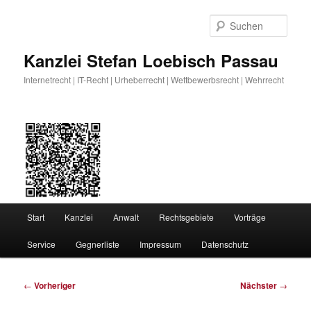
Zum
primären
Such
Inhalt
springen
Kanzlei Stefan Loebisch Passau
Internetrecht | IT-Recht | Urheberrecht | Wettbewerbsrecht | Wehrrecht
Hauptmenü
Start
Kanzlei
Anwalt
Rechtsgebiete
Vorträge
Service
Gegnerliste
Impressum
Datenschutz
Beitragsnavigation
←
Vorheriger
Nächster
→