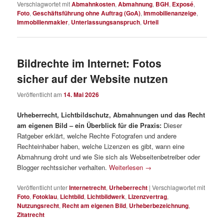
Verschlagwortet mit
Abmahnkosten
,
Abmahnung
,
BGH
,
Exposé
,
Foto
,
Geschäftsführung ohne Auftrag (GoA)
,
Immobilienanzeige
,
Immobilienmakler
,
Unterlassungsanspruch
,
Urteil
Bildrechte im Internet: Fotos
sicher auf der Website nutzen
Veröffentlicht am
14. Mai 2026
Urheberrecht, Lichtbildschutz, Abmahnungen und das Recht
am eigenen Bild – ein Überblick für die Praxis:
Dieser
Ratgeber erklärt, welche Rechte Fotografen und andere
Rechteinhaber haben, welche Lizenzen es gibt, wann eine
Abmahnung droht und wie Sie sich als Webseitenbetreiber oder
Blogger rechtssicher verhalten.
Weiterlesen
→
Veröffentlicht unter
Internetrecht
,
Urheberrecht
|
Verschlagwortet mit
Foto
,
Fotoklau
,
Lichtbild
,
Lichtbildwerk
,
Lizenzvertrag
,
Nutzungsrecht
,
Recht am eigenen Bild
,
Urheberbezeichnung
,
Zitatrecht