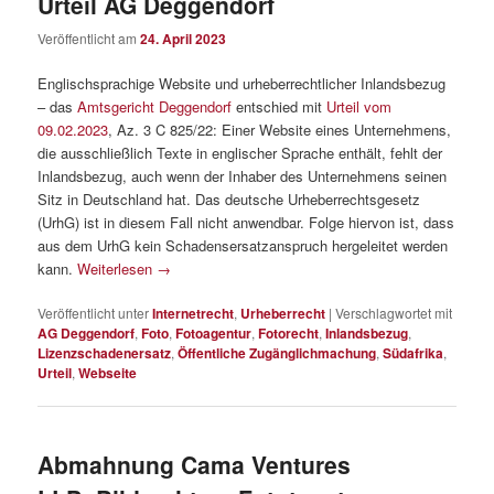
Urteil AG Deggendorf
Veröffentlicht am
24. April 2023
Englischsprachige Website und urheberrechtlicher Inlandsbezug
– das
Amtsgericht Deggendorf
entschied mit
Urteil vom
09.02.2023
, Az. 3 C 825/22: Einer Website eines Unternehmens,
die ausschließlich Texte in englischer Sprache enthält, fehlt der
Inlandsbezug, auch wenn der Inhaber des Unternehmens seinen
Sitz in Deutschland hat. Das deutsche Urheberrechtsgesetz
(UrhG) ist in diesem Fall nicht anwendbar. Folge hiervon ist, dass
aus dem UrhG kein Schadensersatzanspruch hergeleitet werden
kann.
Weiterlesen
→
Veröffentlicht unter
Internetrecht
,
Urheberrecht
|
Verschlagwortet mit
AG Deggendorf
,
Foto
,
Fotoagentur
,
Fotorecht
,
Inlandsbezug
,
Lizenzschadenersatz
,
Öffentliche Zugänglichmachung
,
Südafrika
,
Urteil
,
Webseite
Abmahnung Cama Ventures