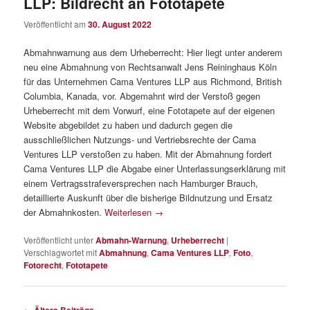
LLP: Bildrecht an Fototapete
Veröffentlicht am
30. August 2022
Abmahnwarnung aus dem Urheberrecht: Hier liegt unter anderem
neu eine Abmahnung von Rechtsanwalt Jens Reininghaus Köln
für das Unternehmen Cama Ventures LLP aus Richmond, British
Columbia, Kanada, vor. Abgemahnt wird der Verstoß gegen
Urheberrecht mit dem Vorwurf, eine Fototapete auf der eigenen
Website abgebildet zu haben und dadurch gegen die
ausschließlichen Nutzungs- und Vertriebsrechte der Cama
Ventures LLP verstoßen zu haben. Mit der Abmahnung fordert
Cama Ventures LLP die Abgabe einer Unterlassungserklärung mit
einem Vertragsstrafeversprechen nach Hamburger Brauch,
detaillierte Auskunft über die bisherige Bildnutzung und Ersatz
der Abmahnkosten.
Weiterlesen
→
Veröffentlicht unter
Abmahn-Warnung
,
Urheberrecht
|
Verschlagwortet mit
Abmahnung
,
Cama Ventures LLP
,
Foto
,
Fotorecht
,
Fototapete
Beitragsnavigation
←