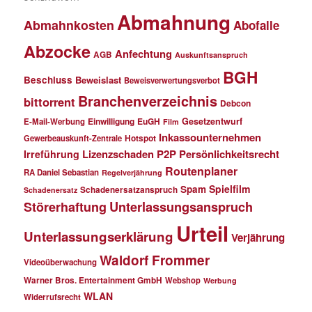
Abmahnung
Abmahnkosten
Abofalle
Abzocke
Anfechtung
AGB
Auskunftsanspruch
BGH
Beschluss
Beweislast
Beweisverwertungsverbot
Branchenverzeichnis
bittorrent
Debcon
Einwilligung
EuGH
Gesetzentwurf
E-Mail-Werbung
Film
Inkassounternehmen
Gewerbeauskunft-Zentrale
Hotspot
Lizenzschaden
P2P
Persönlichkeitsrecht
Irreführung
Routenplaner
RA Daniel Sebastian
Regelverjährung
Spielfilm
Spam
Schadenersatzanspruch
Schadenersatz
Störerhaftung
Unterlassungsanspruch
Urteil
Unterlassungserklärung
Verjährung
Waldorf Frommer
Videoüberwachung
Warner Bros. Entertainment GmbH
Webshop
Werbung
WLAN
Widerrufsrecht