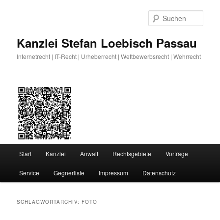
Zum
Zum
primären
sekundären
Such
Inhalt
Inhalt
springen
springen
Kanzlei Stefan Loebisch Passau
Internetrecht | IT-Recht | Urheberrecht | Wettbewerbsrecht | Wehrrecht
Hauptmenü
Start
Kanzlei
Anwalt
Rechtsgebiete
Vorträge
Service
Gegnerliste
Impressum
Datenschutz
SCHLAGWORTARCHIV:
FOTO