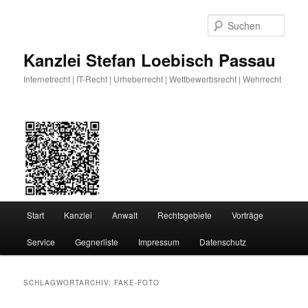
Zum
Zum
primären
sekundären
Such
Inhalt
Inhalt
springen
springen
Kanzlei Stefan Loebisch Passau
Internetrecht | IT-Recht | Urheberrecht | Wettbewerbsrecht | Wehrrecht
Hauptmenü
Start
Kanzlei
Anwalt
Rechtsgebiete
Vorträge
Service
Gegnerliste
Impressum
Datenschutz
SCHLAGWORTARCHIV:
FAKE-FOTO