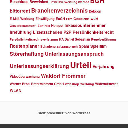
BGH
Beschluss
Beweislast
Beweisverwertungsverbot
Branchenverzeichnis
bittorrent
Debcon
Gesetzentwurf
E-Mail-Werbung
Einwilligung
EuGH
Film
Inkassounternehmen
Hotspot
Gewerbeauskunft-Zentrale
P2P
Persönlichkeitsrecht
Irreführung
Lizenzschaden
RA Daniel Sebastian
Persönlichkeitsrechtsverletzung
Regelverjährung
Routenplaner
Spielfilm
Spam
Schadenersatzanspruch
Störerhaftung
Unterlassungsanspruch
Urteil
Unterlassungserklärung
Verjährung
Waldorf Frommer
Videoüberwachung
Warner Bros. Entertainment GmbH
Widerrufsrecht
Webshop
Werbung
WLAN
Stolz präsentiert von WordPress