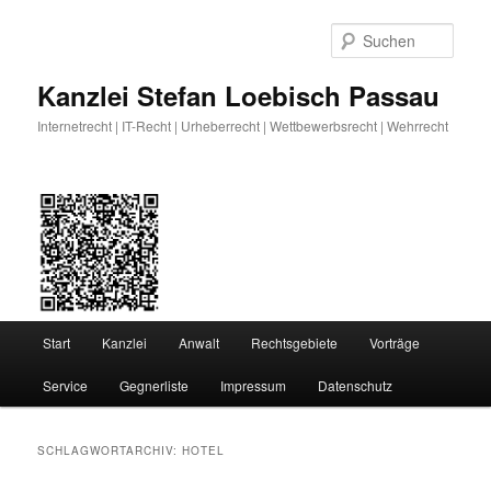
Zum
Zum
primären
sekundären
Such
Inhalt
Inhalt
springen
springen
Kanzlei Stefan Loebisch Passau
Internetrecht | IT-Recht | Urheberrecht | Wettbewerbsrecht | Wehrrecht
Hauptmenü
Start
Kanzlei
Anwalt
Rechtsgebiete
Vorträge
Service
Gegnerliste
Impressum
Datenschutz
SCHLAGWORTARCHIV:
HOTEL