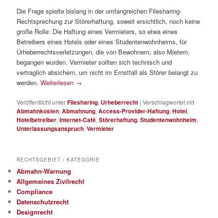
Die Frage spielte bislang in der umfangreichen Filesharing-
Rechtsprechung zur Störerhaftung, soweit ersichtlich, noch keine
große Rolle: Die Haftung eines Vermieters, so etwa eines
Betreibers eines Hotels oder eines Studentenwohnheims, für
Urheberrechtsverletzungen, die von Bewohnern, also Mietern,
begangen wurden. Vermieter sollten sich technisch und
vertraglich absichern, um nicht im Ernstfall als Störer belangt zu
werden.
Weiterlesen
→
Veröffentlicht unter
Filesharing
,
Urheberrecht
|
Verschlagwortet mit
Abmahnkosten
,
Abmahnung
,
Access-Provider-Haftung
,
Hotel
,
Hotelbetreiber
,
Internet-Café
,
Störerhaftung
,
Studentenwohnheim
,
Unterlassungsanspruch
,
Vermieter
RECHTSGEBIET / KATEGORIE
Abmahn-Warnung
Allgemeines Zivilrecht
Compliance
Datenschutzrecht
Designrecht