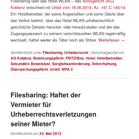
Filesharing über das Hotel-WLAN – das
Amtsgericht (AG)
Koblenz
entschied mit
Urteil vom 18.06.2014, Az. 161 C 145/14
:
Ein Hotelbetreiber, der seine Angestellten und seine Gäste über
das Verbot belehrt, über das Hotel-WLAN urheberrechtlich
geschützte Dateien herunter- oder heraufzuladen und der das
Zugangspasswort zu seinem verschlüsselten WLAN regelmäßig
wechselt, haftet weder als Täter noch als Störer.
Weiterlesen
→
Veröffentlicht unter
Filesharing
,
Urheberrecht
|
Verschlagwortet mit
AG Koblenz
,
Belehrungspflcht
,
FRITZ!Box
,
Hotel
,
Hotelbetreiber
,
Sekundäre Beweislast
,
Sorgfaltsanforderung
,
Störerhaftung
,
Überwachungspflicht
,
Urteil
,
WPA 2
Filesharing: Haftet der
Vermieter für
Urheberrechtsverletzungen
seiner Mieter?
Veröffentlicht am
24. Mai 2012