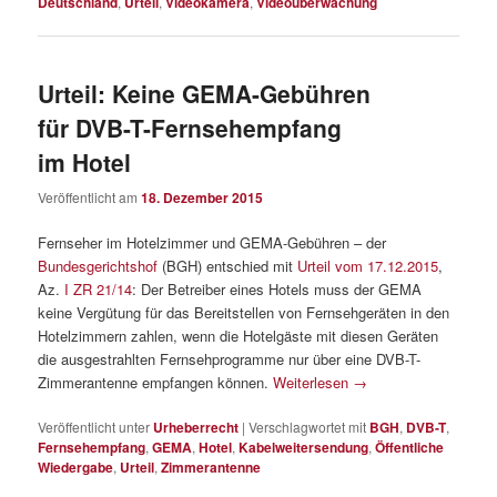
Deutschland
,
Urteil
,
Videokamera
,
Videoüberwachung
Urteil: Keine GEMA-Gebühren
für DVB-T-Fernsehempfang
im Hotel
Veröffentlicht am
18. Dezember 2015
Fernseher im Hotelzimmer und GEMA-Gebühren – der
Bundesgerichtshof
(BGH) entschied mit
Urteil vom 17.12.2015
,
Az.
I ZR 21/14
: Der Betreiber eines Hotels muss der GEMA
keine Vergütung für das Bereitstellen von Fernsehgeräten in den
Hotelzimmern zahlen, wenn die Hotelgäste mit diesen Geräten
die ausgestrahlten Fernsehprogramme nur über eine DVB-T-
Zimmerantenne empfangen können.
Weiterlesen
→
Veröffentlicht unter
Urheberrecht
|
Verschlagwortet mit
BGH
,
DVB-T
,
Fernsehempfang
,
GEMA
,
Hotel
,
Kabelweitersendung
,
Öffentliche
Wiedergabe
,
Urteil
,
Zimmerantenne