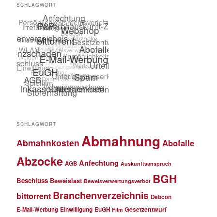
SCHLAGWORT
SCHLAGWORT
Abmahnung
Abmahnkosten
Abofalle
Abzocke
Anfechtung
AGB
Auskunftsanspruch
BGH
Beschluss
Beweislast
Beweisverwertungsverbot
Branchenverzeichnis
bittorrent
Debcon
Gesetzentwurf
E-Mail-Werbung
Einwilligung
EuGH
Film