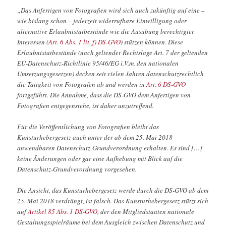
„Das Anfertigen von Fotografien wird sich auch zukünftig auf eine –
wie bislang schon – jederzeit widerrufbare Einwilligung oder
alternative Erlaubnistatbestände wie die Ausübung berechtigter
Interessen (
Art. 6 Abs. 1 lit. f) DS-GVO
) stützen können. Diese
Erlaubnistatbestände (nach geltender Rechtslage Art. 7 der geltenden
EU-Datenschutz-Richtlinie 95/46/EG i.V.m. den nationalen
Umsetzungsgesetzen) decken seit vielen Jahren datenschutzrechtlich
die Tätigkeit von Fotografen ab und werden in
Art. 6 DS-GVO
fortgeführt. Die Annahme, dass die DS-GVO dem Anfertigen von
Fotografien entgegenstehe, ist daher unzutreffend.
Für die Veröffentlichung von Fotografien bleibt das
Kunsturhebergesetz auch unter der ab dem 25. Mai 2018
anwendbaren Datenschutz-Grundverordnung erhalten. Es sind […]
keine Änderungen oder gar eine Aufhebung mit Blick auf die
Datenschutz-Grundverordnung vorgesehen.
Die Ansicht, das Kunsturhebergesetz werde durch die DS-GVO ab dem
25. Mai 2018 verdrängt, ist falsch. Das Kunsturhebergesetz stützt sich
auf
Artikel 85 Abs. 1 DS-GVO
, der den Mitgliedstaaten nationale
Gestaltungsspielräume bei dem Ausgleich zwischen Datenschutz und