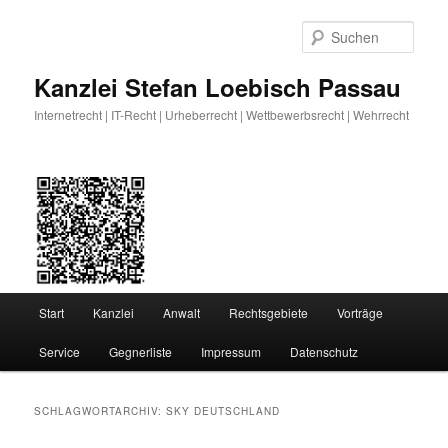
Zum
Zum
primären
sekundären
Such
Inhalt
Inhalt
springen
springen
Kanzlei Stefan Loebisch Passau
Internetrecht | IT-Recht | Urheberrecht | Wettbewerbsrecht | Wehrrecht
Hauptmenü
Start
Kanzlei
Anwalt
Rechtsgebiete
Vorträge
Service
Gegnerliste
Impressum
Datenschutz
SCHLAGWORTARCHIV:
SKY DEUTSCHLAND