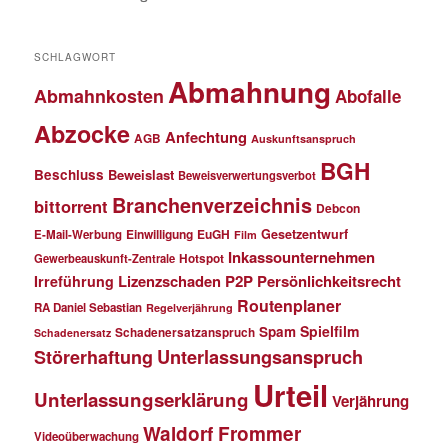
SCHLAGWORT
Abmahnung
Abmahnkosten
Abofalle
Abzocke
Anfechtung
AGB
Auskunftsanspruch
BGH
Beschluss
Beweislast
Beweisverwertungsverbot
Branchenverzeichnis
bittorrent
Debcon
Einwilligung
EuGH
Gesetzentwurf
E-Mail-Werbung
Film
Inkassounternehmen
Gewerbeauskunft-Zentrale
Hotspot
Lizenzschaden
P2P
Persönlichkeitsrecht
Irreführung
Routenplaner
RA Daniel Sebastian
Regelverjährung
Spielfilm
Spam
Schadenersatzanspruch
Schadenersatz
Störerhaftung
Unterlassungsanspruch
Urteil
Unterlassungserklärung
Verjährung
Waldorf Frommer
Videoüberwachung