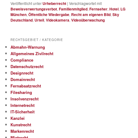
Veröffentlicht unter
Urheberrecht
|
Verschlagwortet mit
Beweisverwertungsverbot
,
Familienmitglied
,
Fernseher
,
Hotel
,
LG
München
,
Öffentliche Wiedergabe
,
Recht am eigenen Bild
,
Sky
Deutschland
,
Urteil
,
Videokamera
,
Videoüberwachung
RECHTSGEBIET / KATEGORIE
Abmahn-Warnung
Allgemeines Zivilrecht
Compliance
Datenschutzrecht
Designrecht
Domainrecht
Fernabsatzrecht
Filesharing
Insolvenzrecht
Internetrecht
IT-Sicherheit
Kanzlei
Kunstrecht
Markenrecht
Mietrecht