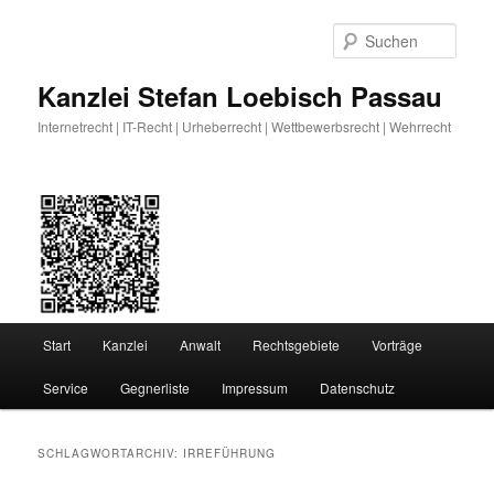
Zum
Zum
primären
sekundären
Such
Inhalt
Inhalt
springen
springen
Kanzlei Stefan Loebisch Passau
Internetrecht | IT-Recht | Urheberrecht | Wettbewerbsrecht | Wehrrecht
Hauptmenü
Start
Kanzlei
Anwalt
Rechtsgebiete
Vorträge
Service
Gegnerliste
Impressum
Datenschutz
SCHLAGWORTARCHIV:
IRREFÜHRUNG