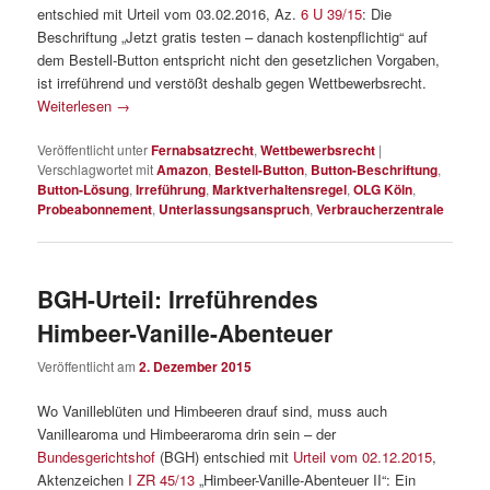
entschied mit Urteil vom 03.02.2016, Az.
6 U 39/15
: Die
Beschriftung „Jetzt gratis testen – danach kostenpflichtig“ auf
dem Bestell-Button entspricht nicht den gesetzlichen Vorgaben,
ist irreführend und verstößt deshalb gegen Wettbewerbsrecht.
Weiterlesen
→
Veröffentlicht unter
Fernabsatzrecht
,
Wettbewerbsrecht
|
Verschlagwortet mit
Amazon
,
Bestell-Button
,
Button-Beschriftung
,
Button-Lösung
,
Irreführung
,
Marktverhaltensregel
,
OLG Köln
,
Probeabonnement
,
Unterlassungsanspruch
,
Verbraucherzentrale
BGH-Urteil: Irreführendes
Himbeer-Vanille-Abenteuer
Veröffentlicht am
2. Dezember 2015
Wo Vanilleblüten und Himbeeren drauf sind, muss auch
Vanillearoma und Himbeeraroma drin sein – der
Bundesgerichtshof
(BGH) entschied mit
Urteil vom 02.12.2015
,
Aktenzeichen
I ZR 45/13
„Himbeer-Vanille-Abenteuer II“: Ein