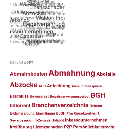
SCHLAGWORT
Abmahnung
Abmahnkosten
Abofalle
Abzocke
Anfechtung
AGB
Auskunftsanspruch
BGH
Beschluss
Beweislast
Beweisverwertungsverbot
Branchenverzeichnis
bittorrent
Debcon
Gesetzentwurf
E-Mail-Werbung
Einwilligung
EuGH
Film
Inkassounternehmen
Hotspot
Gewerbeauskunft-Zentrale
P2P
Persönlichkeitsrecht
Irreführung
Lizenzschaden