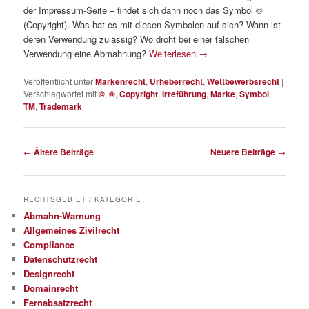
der Impressum-Seite – findet sich dann noch das Symbol ©
(Copyright). Was hat es mit diesen Symbolen auf sich? Wann ist
deren Verwendung zulässig? Wo droht bei einer falschen
Verwendung eine Abmahnung?
Weiterlesen
→
Veröffentlicht unter
Markenrecht
,
Urheberrecht
,
Wettbewerbsrecht
|
Verschlagwortet mit
©
,
®
,
Copyright
,
Irreführung
,
Marke
,
Symbol
,
TM
,
Trademark
Beitragsnavigation
←
Ältere Beiträge
Neuere Beiträge
→
RECHTSGEBIET / KATEGORIE
Abmahn-Warnung
Allgemeines Zivilrecht
Compliance
Datenschutzrecht
Designrecht
Domainrecht
Fernabsatzrecht