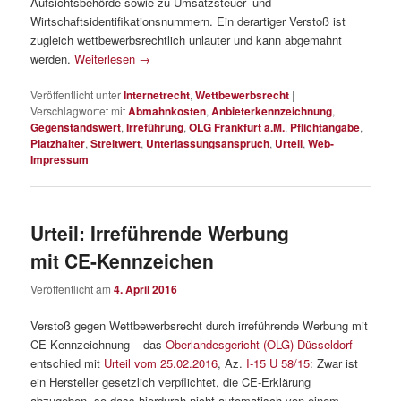
Aufsichtsbehörde sowie zu Umsatzsteuer- und
Wirtschaftsidentifikationsnummern. Ein derartiger Verstoß ist
zugleich wettbewerbsrechtlich unlauter und kann abgemahnt
werden.
Weiterlesen
→
Veröffentlicht unter
Internetrecht
,
Wettbewerbsrecht
|
Verschlagwortet mit
Abmahnkosten
,
Anbieterkennzeichnung
,
Gegenstandswert
,
Irreführung
,
OLG Frankfurt a.M.
,
Pflichtangabe
,
Platzhalter
,
Streitwert
,
Unterlassungsanspruch
,
Urteil
,
Web-
Impressum
Urteil: Irreführende Werbung
mit CE-Kennzeichen
Veröffentlicht am
4. April 2016
Verstoß gegen Wettbewerbsrecht durch irreführende Werbung mit
CE-Kennzeichnung – das
Oberlandesgericht (OLG) Düsseldorf
entschied mit
Urteil vom 25.02.2016
, Az.
I-15 U 58/15
: Zwar ist
ein Hersteller gesetzlich verpflichtet, die CE-Erklärung
abzugeben, so dass hierdurch nicht automatisch von einem