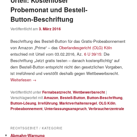
Urteil: Kostenloser
Probemonat und Bestell-
Button-Beschriftung
Veröffentlicht am
3. März 2016
Beschriftung des Bestell-Button für das Gratis-Probeabonnement
von Amazon „Prime“ – das
Oberlandesgericht (OLG) Köln
entschied mit Urteil vom 03.02.2016, Az.
6 U 39/15
: Die
Beschriftung „Jetzt gratis testen – danach kostenpflichtig“ auf
dem Bestell-Button entspricht nicht den gesetzlichen Vorgaben,
ist irreführend und verstößt deshalb gegen Wettbewerbsrecht.
Weiterlesen
→
Veröffentlicht unter
Fernabsatzrecht
,
Wettbewerbsrecht
|
Verschlagwortet mit
Amazon
,
Bestell-Button
,
Button-Beschriftung
,
Button-Lösung
,
Irreführung
,
Marktverhaltensregel
,
OLG Köln
,
Probeabonnement
,
Unterlassungsanspruch
,
Verbraucherzentrale
RECHTSGEBIET / KATEGORIE
Abmahn-Warnung