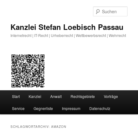
Zum
Zum
primären
sekundären
Such
Inhalt
Inhalt
springen
springen
Kanzlei Stefan Loebisch Passau
Internetrecht | IT-Recht | Urheberrecht | Wettbewerbsrecht | Wehrrecht
Hauptmenü
Start
Kanzlei
Anwalt
Rechtsgebiete
Vorträge
Service
Gegnerliste
Impressum
Datenschutz
SCHLAGWORTARCHIV:
AMAZON