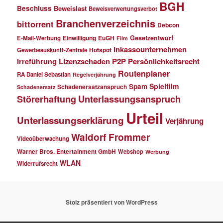
BGH
Beschluss
Beweislast
Beweisverwertungsverbot
Branchenverzeichnis
bittorrent
Debcon
Einwilligung
EuGH
Gesetzentwurf
E-Mail-Werbung
Film
Inkassounternehmen
Gewerbeauskunft-Zentrale
Hotspot
Lizenzschaden
P2P
Persönlichkeitsrecht
Irreführung
Routenplaner
RA Daniel Sebastian
Regelverjährung
Spielfilm
Spam
Schadenersatzanspruch
Schadenersatz
Störerhaftung
Unterlassungsanspruch
Urteil
Unterlassungserklärung
Verjährung
Waldorf Frommer
Videoüberwachung
Warner Bros. Entertainment GmbH
Webshop
Werbung
WLAN
Widerrufsrecht
Stolz präsentiert von WordPress