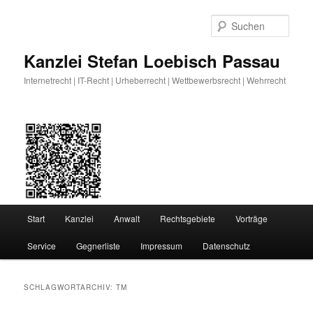
Zum
Zum
primären
sekundären
Such
Inhalt
Inhalt
springen
springen
Kanzlei Stefan Loebisch Passau
Internetrecht | IT-Recht | Urheberrecht | Wettbewerbsrecht | Wehrrecht
Hauptmenü
Start
Kanzlei
Anwalt
Rechtsgebiete
Vorträge
Service
Gegnerliste
Impressum
Datenschutz
SCHLAGWORTARCHIV:
TM