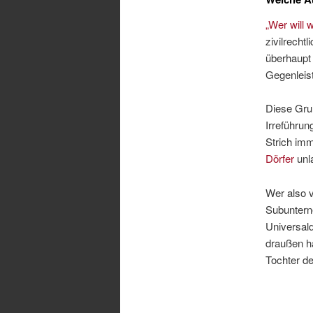
„Wer will
zivilrecht
überhaupt 
Gegenleis
Diese Gru
Irreführu
Strich imm
Dörfer
unla
Wer also v
Subuntern
Universald
draußen h
Tochter d