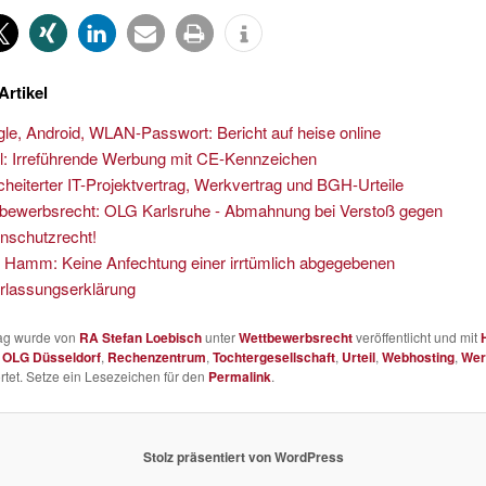
Artikel
le, Android, WLAN-Passwort: Bericht auf heise online
il: Irreführende Werbung mit CE-Kennzeichen
heiterter IT-Projektvertrag, Werkvertrag und BGH-Urteile
bewerbsrecht: OLG Karlsruhe - Abmahnung bei Verstoß gegen
nschutzrecht!
Hamm: Keine Anfechtung einer irrtümlich abgegebenen
rlassungserklärung
rag wurde von
RA Stefan Loebisch
unter
Wettbewerbsrecht
veröffentlicht und mit
,
OLG Düsseldorf
,
Rechenzentrum
,
Tochtergesellschaft
,
Urteil
,
Webhosting
,
Wer
tet. Setze ein Lesezeichen für den
Permalink
.
Stolz präsentiert von WordPress