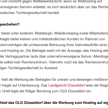
nd und verstößt gegen Wettbewerbsrecht, wenn es Webhosting auf
enseigenen Servern anbietet, es sich tatsächlich aber um das Rec
ändischen Tochtergesellschaft handelt.
geschehen?
r bietet unter anderem Webdesign, Webdeveloping sowie Mitarbeiter
klagte bietet kleinen und mittelständischen Kunden im Rahmen von
stemverträgen die umfassende Betreuung ihres Internetauftritts einsch
 und Hosting an. Die Beklagte warb mit der Aussage, das Hosting alle
er Vertragspartner laufe über unternehmenseigene Server. Allerdings
gte selbst kein Rechenzentrum. Vielmehr nutzt sie das Rechenzentru
igen Tochtergesellschaft im Ausland.
r hielt die Werbung der Beklagten für unwahr und deswegen irreführ
Er klagte auf Unterlassung. Das
Landgericht Düsseldorf
wies die Klage
Urteil legte der Kläger Berufung zum OLG Düsseldorf ein.
hied das OLG Düsseldorf über die Werbung zum Hosting auf ei