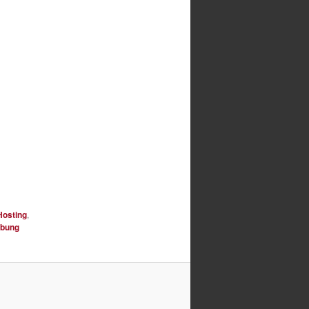
Hosting
,
bung