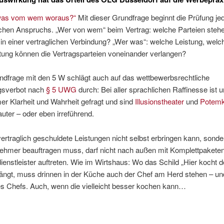
 was vom wem woraus?“
Mit dieser Grundfrage beginnt die Prüfung je
lichen Anspruchs. „Wer von wem“ beim Vertrag: welche Parteien steh
in einer vertraglichen Verbindung? „Wer was“: welche Leistung, welc
tung können die Vertragsparteien voneinander verlangen?
ndfrage mit den 5 W schlägt auch auf das wettbewerbsrechtliche
ngsverbot nach
§ 5 UWG
durch: Bei aller sprachlichen Raffinesse ist 
er Klarheit und Wahrheit gefragt und sind
Illusionstheater
und
Potemk
uter – oder eben irreführend.
ertraglich geschuldete Leistungen nicht selbst erbringen kann, sonder
ehmer beauftragen muss, darf nicht nach außen mit Komplettpaketen
ienstleister auftreten. Wie im Wirtshaus: Wo das Schild „Hier kocht d
ängt, muss drinnen in der Küche auch der Chef am Herd stehen – und
es Chefs. Auch, wenn die vielleicht besser kochen kann…