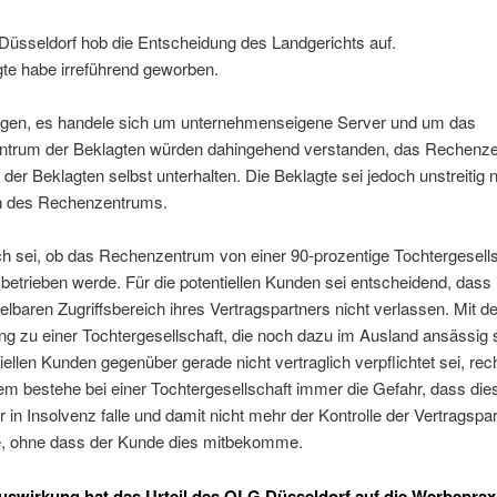
üsseldorf hob die Entscheidung des Landgerichts auf.
te habe irreführend geworben.
gen, es handele sich um unternehmenseigene Server und um das
trum der Beklagten würden dahingehend verstanden, das Rechenz
der Beklagten selbst unterhalten. Die Beklagte sei jedoch unstreitig n
in des Rechenzentrums.
h sei, ob das Rechenzentrum von einer 90-prozentige Tochtergesells
betrieben werde. Für die potentiellen Kunden sei entscheidend, dass 
elbaren Zugriffsbereich ihres Vertragspartners nicht verlassen. Mit de
g zu einer Tochtergesellschaft, die noch dazu im Ausland ansässig s
iellen Kunden gegenüber gerade nicht vertraglich verpflichtet sei, rec
em bestehe bei einer Tochtergesellschaft immer die Gefahr, dass die
 in Insolvenz falle und damit nicht mehr der Kontrolle der Vertragspar
e, ohne dass der Kunde dies mitbekomme.
swirkung hat das Urteil des OLG Düsseldorf auf die Werbeprax