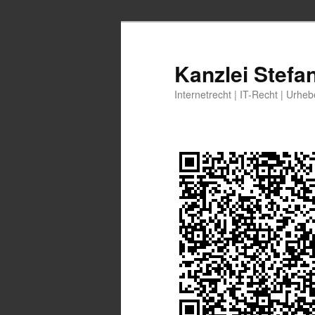
Zum
primären
Inhalt
Kanzlei Stefa
springen
Internetrecht | IT-Recht | Urhe