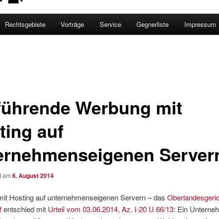
Rechtsgebiete
Vorträge
Service
Gegnerliste
Impressum
eführende Werbung mit
ting auf
ernehmenseigenen Server
ht am
6. August 2014
it Hosting auf unternehmenseigenen Servern – das
Oberlandesgeri
f
entschied mit
Urteil vom 03.06.2014, Az. I-20 U 66/13
: Ein Unterne