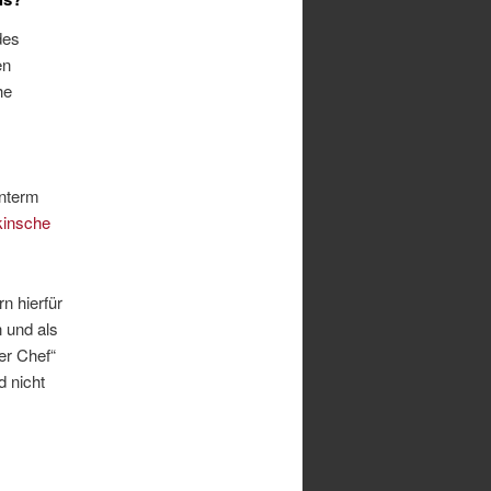
des
en
he
unterm
insche
n hierfür
 und als
er Chef“
 nicht