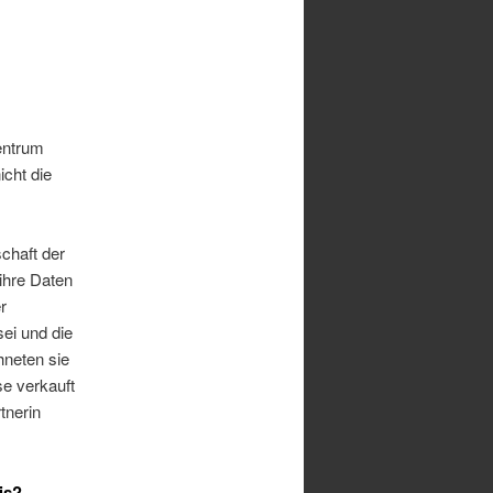
entrum
icht die
chaft der
ihre Daten
r
ei und die
hneten sie
se verkauft
tnerin
is?