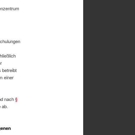
henzentrum
schulungen
ließlich
r
 betreibt
m einer
end nach
§
 ab.
genen