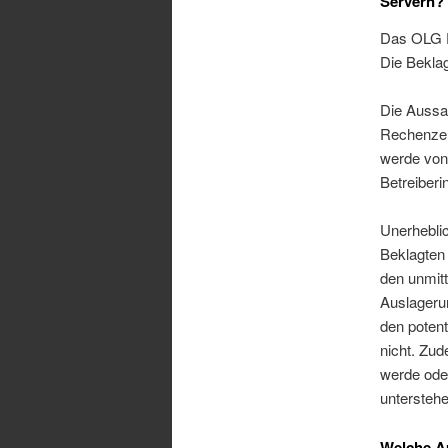
Servern?
Das OLG D
Die Beklag
Die Aussa
Rechenzen
werde von 
Betreiber
Unerheblic
Beklagten 
den unmitt
Auslagerun
den potent
nicht. Zud
werde oder
untersteh
Welche Au