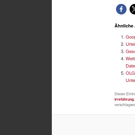
Ähnliche 
Goog
Urte
Gesc
Wett
Date
OLG 
Unte
Dieser Eint
Irreführung
verschlagwor