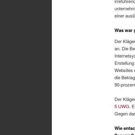
irreführe
unternehm
einer ausl
Was war 
Der Kläge
an. Die Be
Internetsy
Erstellung
Websites d
die Bekla
90-prozent
Der Kläge
5 UWG
. 
Gegen das 
Wie entsc