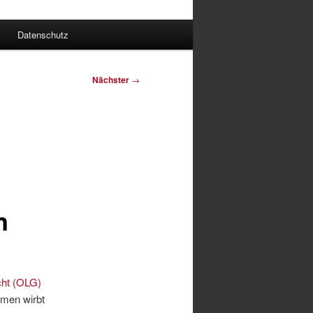
Datenschutz
Nächster
→
n
cht (OLG)
hmen wirbt