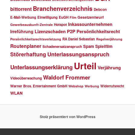
Branchenverzeichnis
bittorrent
Debcon
Gesetzentwurf
E-Mail-Werbung
Einwilligung
EuGH
Film
Inkassounternehmen
Hotspot
Gewerbeauskunft-Zentrale
P2P
Persönlichkeitsrecht
Irreführung
Lizenzschaden
RA Daniel Sebastian
Persönlichkeitsrechtsverletzung
Regelverjährung
Routenplaner
Spielfilm
Spam
Schadenersatzanspruch
Störerhaftung
Unterlassungsanspruch
Urteil
Unterlassungserklärung
Verjährung
Waldorf Frommer
Videoüberwachung
Warner Bros. Entertainment GmbH
Widerrufsrecht
Webshop
Werbung
WLAN
Stolz präsentiert von WordPress