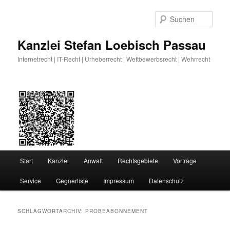
Zum
Zum
primären
sekundären
Such
Inhalt
Inhalt
springen
springen
Kanzlei Stefan Loebisch Passau
Internetrecht | IT-Recht | Urheberrecht | Wettbewerbsrecht | Wehrrecht
Hauptmenü
Start
Kanzlei
Anwalt
Rechtsgebiete
Vorträge
Service
Gegnerliste
Impressum
Datenschutz
SCHLAGWORTARCHIV:
PROBEABONNEMENT