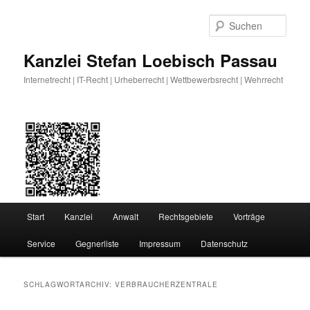
Zum
Zum
primären
sekundären
Such
Inhalt
Inhalt
springen
springen
Kanzlei Stefan Loebisch Passau
Internetrecht | IT-Recht | Urheberrecht | Wettbewerbsrecht | Wehrrecht
Hauptmenü
Start
Kanzlei
Anwalt
Rechtsgebiete
Vorträge
Service
Gegnerliste
Impressum
Datenschutz
SCHLAGWORTARCHIV:
VERBRAUCHERZENTRALE