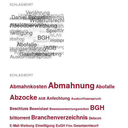
SCHLAGWORT
SCHLAGWORT
Abmahnung
Abmahnkosten
Abofalle
Abzocke
Anfechtung
AGB
Auskunftsanspruch
BGH
Beschluss
Beweislast
Beweisverwertungsverbot
Branchenverzeichnis
bittorrent
Debcon
Gesetzentwurf
E-Mail-Werbung
Einwilligung
EuGH
Film