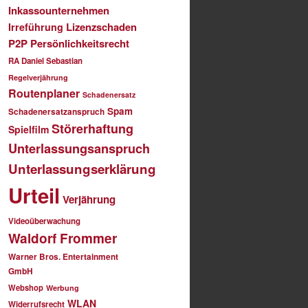
Inkassounternehmen
Lizenzschaden
Irreführung
P2P
Persönlichkeitsrecht
RA Daniel Sebastian
Regelverjährung
Routenplaner
Schadenersatz
Spam
Schadenersatzanspruch
Störerhaftung
Spielfilm
Unterlassungsanspruch
Unterlassungserklärung
Urteil
Verjährung
Videoüberwachung
Waldorf Frommer
Warner Bros. Entertainment
GmbH
Webshop
Werbung
WLAN
Widerrufsrecht