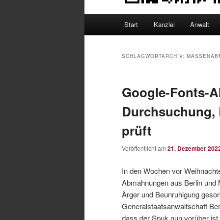
Hauptmenü
Start
Kanzlei
Anwalt
SCHLAGWORTARCHIV:
MASSENAB
Google-Fonts-
Durchsuchung,
prüft
Veröffentlicht am
21. Dezember 202
In den Wochen vor Weihnachte
Abmahnungen aus Berlin und Me
Ärger und Beunruhigung gesor
Generalstaatsanwaltschaft Ber
dass der Spuk nun vorüber ist