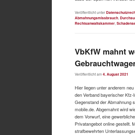
Veröffentlicht unter
Datenschutzrech
Abmahnungsmissbrauch
,
Durchsu
Rechtsanwaltskammer
,
Schadense
VbKfW mahnt we
Gebrauchtwagen
Veröffentlicht am
4. August 2021
Hier liegen unter anderem n
den Verband bayerischer Kfz-I
Gegenstand der Abmahnung sin
mobile.de. Abgemahnt wird wi
dem Vorwurf, eine gewerblich
Privatangebot online gestellt.
strafbewehrten Unterlassungse