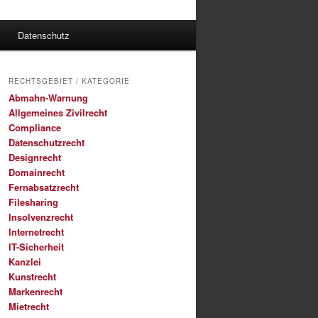
Datenschutz
RECHTSGEBIET / KATEGORIE
Abmahn-Warnung
Allgemeines Zivilrecht
Compliance
Datenschutzrecht
Designrecht
Domainrecht
Fernabsatzrecht
Filesharing
Insolvenzrecht
Internetrecht
IT-Sicherheit
Kanzlei
Kunstrecht
Markenrecht
Mietrecht