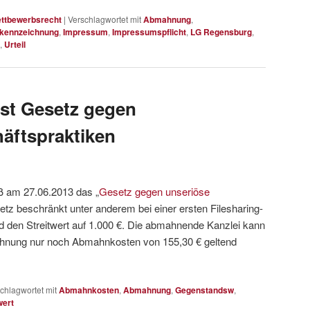
ttbewerbsrecht
|
Verschlagwortet mit
Abmahnung
,
rkennzeichnung
,
Impressum
,
Impressumspflicht
,
LG Regensburg
,
,
Urteil
st Gesetz gegen
äftspraktiken
ß am 27.06.2013 das „
Gesetz gegen unseriöse
etz beschränkt unter anderem bei einer ersten Filesharing-
 den Streitwert auf 1.000 €. Die abmahnende Kanzlei kann
mahnung nur noch Abmahnkosten von 155,30 € geltend
chlagwortet mit
Abmahnkosten
,
Abmahnung
,
Gegenstandsw
,
wert