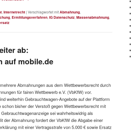
t
,
Internetrecht
|
Verschlagwortet mit
Abmahnung
,
chung
,
Ermittlungsverfahren
,
IG Datenschutz
,
Massenabmahnung
,
rsatz
iter ab:
 auf mobile.de
eu mehrere Abmahnungen aus dem Wettbewerbsrecht durch
nnungen für fairen Wettbewerb e.V. (VbKfW) vor.
d weiterhin Gebrauchtwagen-Angebote auf der Plattform
e schon bisher der Verstoß gegen Wettbewerbsrecht mit
e Gebrauchtwagenanzeige sei wahrheitswidrig als
 Mit der Abmahnung fordert der VbKfW die Abgabe einer
rklärung mit einer Vertragsstrafe von 5.000 € sowie Ersatz