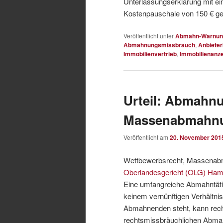
Unterlassungserklärung mit ei
Kostenpauschale von 150 € ge
Veröffentlicht unter
Abmahn-Warnun
Abmahnungsmissbrauch
,
Anbiete
Immobilienvertrieb
,
Immobilienanz
Urteil: Abmahn
Massenabmahn
Veröffentlicht am
20. November 201
Wettbewerbsrecht, Massena
Oberlandesgericht (OLG) Ha
Eine umfangreiche Abmahntätigke
keinem vernünftigen Verhältnis
Abmahnenden steht, kann recht
rechtsmissbräuchlichen Abmah