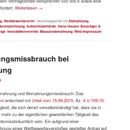
nem Vertragsstrafe-Versprechen von 500 € sowie eine
fordert.
Weiterlesen
→
g
,
Wettbewerbsrecht
|
Verschlagwortet mit
Abmahnung
,
rkennzeichnung
,
Aufsichtsbehörde
,
Hans Hauser Bauträger &
eige
,
Immobilienvertrieb
,
Massenabmahnung
,
Web-Impressum
ungsmissbrauch bei
ung
5
bmahnung und Abmahnungsmissbrauch: Das
mm
entscheid mit
Urteil vom 15.09.2015
, Az.
4 U 105/15
:
it, die sich derart verselbstständigt hat, dass sie in
 mehr zu der eigentlichen gewerblichen Tätigkeit des
smissbräuchlich sein. Ein aufgrund einer
nung eines Wettbewerbsverstoßes gestellter Antrag auf