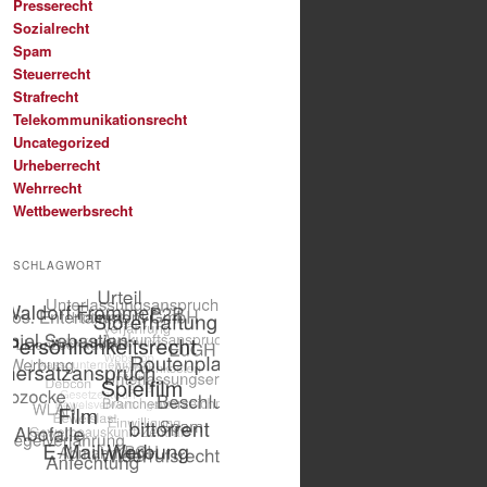
Presserecht
Sozialrecht
Spam
Steuerrecht
Strafrecht
Telekommunikationsrecht
Uncategorized
Urheberrecht
Wehrrecht
Wettbewerbsrecht
SCHLAGWORT