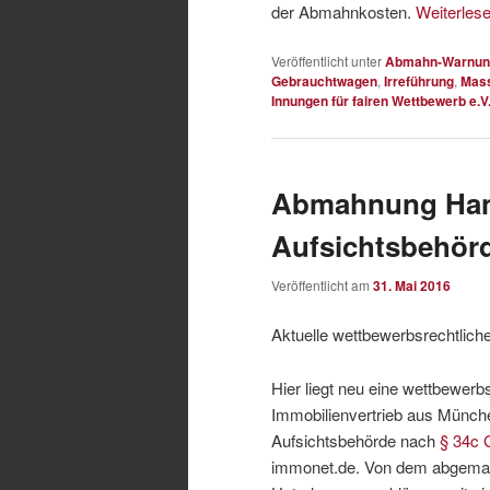
der Abmahnkosten.
Weiterles
Veröffentlicht unter
Abmahn-Warnun
Gebrauchtwagen
,
Irreführung
,
Mas
Innungen für fairen Wettbewerb e.V
Abmahnung Han
Aufsichtsbehörd
Veröffentlicht am
31. Mai 2016
Aktuelle wettbewerbsrechtlic
Hier liegt neu eine wettbewe
Immobilienvertrieb aus Münch
Aufsichtsbehörde nach
§ 34c
immonet.de. Von dem abgemah