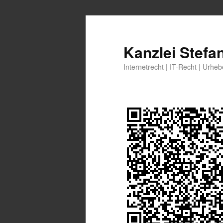
Zum
Zum
primären
sekundären
Inhalt
Inhalt
Kanzlei Stefa
springen
springen
Internetrecht | IT-Recht | Urhe