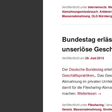
Veröffentlicht unter
Internetrecht
,
We
Abmahnungsmissbrauch
,
Anbiete
Massenabmahnung
,
OLG Nürnberg
Bundestag erläs
unseriöse Gesch
Veröffentlicht am
28. Juni 2013
Der
Deutsche Bundestag
erlie
Geschäftspraktiken
„. Das Ges
Abmahnung im privaten Umfeld
damit für die Filesharing-Ab
machen.
Weiterlesen
→
Veröffentlicht unter
Filesharing
|
Vers
Gesetz
,
Massenabmahnung
,
Streit