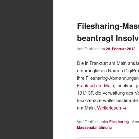
Filesharing-Ma
beantragt Insol
Veröffentlicht am
28. Februar 2013
Die in Frankfurt am Main an
ursprünglichen Namen DigiProt
ihre Filesharing-Abmahnungen
Frankfurt am Main
, Insolvenzg
131/13F, die Verwaltung des V
Insolvenzverwalter bestimmte 
am Main.
Weiterlesen
→
Veröffentlicht unter
Filesharing
|
Vers
Massenabmahnung