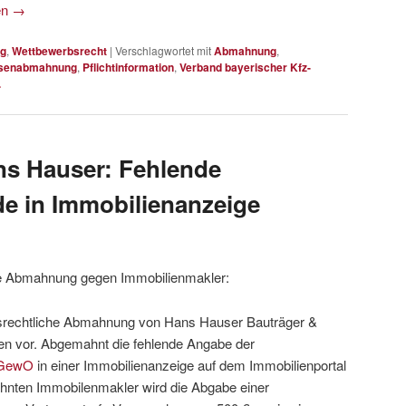
en
→
g
,
Wettbewerbsrecht
|
Verschlagwortet mit
Abmahnung
,
senabmahnung
,
Pflichtinformation
,
Verband bayerischer Kfz-
.
s Hauser: Fehlende
e in Immobilienanzeige
he Abmahnung gegen Immobilienmakler:
rbsrechtliche Abmahnung von Hans Hauser Bauträger &
en vor. Abgemahnt die fehlende Angabe der
 GewO
in einer Immobilienanzeige auf dem Immobilienportal
nten Immobilenmakler wird die Abgabe einer