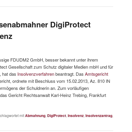
ssenabmahner DigiProtect
venz
sässige FDUDM2 GmbH, besser bekannt unter ihrem
ect Gesellschaft zum Schutz digitaler Medien mbH und für
, hat das
Insolvenzverfahren
beantragt. Das
Amtsgericht
ericht, ordnete mit Beschluss vom 15.02.2013, Az. 810 IN
ermögens der Schuldnerin an. Zum vorläufigen
das Gericht Rechtsanwalt Karl-Heinz Trebing, Frankfurt
chlagwortet mit
Abmahnung
,
DigiProtect
,
Insolvenz
,
Insolvenzantrag
,