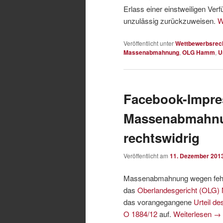
Erlass einer einstweiligen Ver
unzulässig zurückzuweisen.
W
Veröffentlicht unter
Wettbewerbsrec
Massenabmahnung
,
OLG Hamm
,
U
Facebook-Impr
Massenabmahnu
rechtswidrig
Veröffentlicht am
11. Dezember 201
Massenabmahnung wegen fehl
das
Oberlandesgericht (OLG)
das vorangegangene
Urteil d
O 1884/12
auf.
Weiterlesen
→