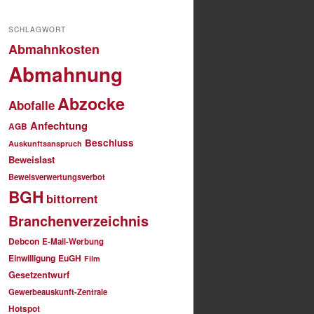
SCHLAGWORT
Abmahnkosten
Abmahnung
Abzocke
Abofalle
Anfechtung
AGB
Beschluss
Auskunftsanspruch
Beweislast
Beweisverwertungsverbot
BGH
bittorrent
Branchenverzeichnis
Debcon
E-Mail-Werbung
Einwilligung
EuGH
Film
Gesetzentwurf
Gewerbeauskunft-Zentrale
Hotspot