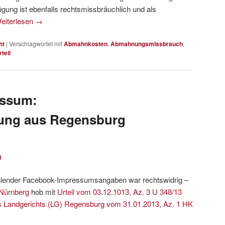
fügung ist ebenfalls rechtsmissbräuchlich und als
eiterlesen
→
ht
|
Verschlagwortet mit
Abmahnkosten
,
Abmahnungsmissbrauch
,
rteil
essum:
ng aus Regensburg
3
ender Facebook-Impressumsangaben war rechtswidrig –
 Nürnberg
hob mit
Urteil vom 03.12.1013, Az. 3 U 348/13
es Landgerichts (LG) Regensburg vom 31.01.2013, Az. 1 HK