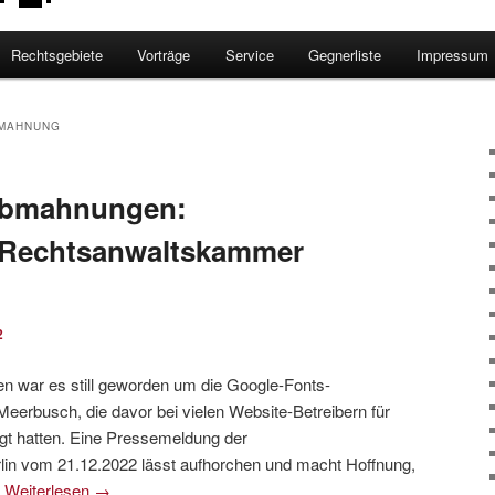
Rechtsgebiete
Vorträge
Service
Gegnerliste
Impressum
MAHNUNG
Abmahnungen:
 Rechtsanwaltskammer
2
n war es still geworden um die Google-Fonts-
erbusch, die davor bei vielen Website-Betreibern für
gt hatten. Eine Pressemeldung der
lin vom 21.12.2022 lässt aufhorchen und macht Hoffnung,
.
Weiterlesen
→