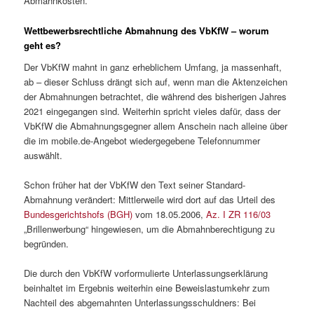
Abmahnkosten.
Wettbewerbsrechtliche Abmahnung des VbKfW – worum
geht es?
Der VbKfW mahnt in ganz erheblichem Umfang, ja massenhaft,
ab – dieser Schluss drängt sich auf, wenn man die Aktenzeichen
der Abmahnungen betrachtet, die während des bisherigen Jahres
2021 eingegangen sind. Weiterhin spricht vieles dafür, dass der
VbKfW die Abmahnungsgegner allem Anschein nach alleine über
die im mobile.de-Angebot wiedergegebene Telefonnummer
auswählt.
Schon früher hat der VbKfW den Text seiner Standard-
Abmahnung verändert: Mittlerweile wird dort auf das Urteil des
Bundesgerichtshofs (BGH)
vom 18.05.2006,
Az. I ZR 116/03
„Brillenwerbung“ hingewiesen, um die Abmahnberechtigung zu
begründen.
Die durch den VbKfW vorformulierte Unterlassungserklärung
beinhaltet im Ergebnis weiterhin eine Beweislastumkehr zum
Nachteil des abgemahnten Unterlassungsschuldners: Bei