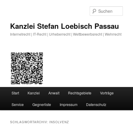
Zum
Zum
primären
sekundären
Such
Inhalt
Inhalt
springen
springen
Kanzlei Stefan Loebisch Passau
Internetrecht | IT-Recht | Urheberrecht | Wettbewerbsrecht | Wehrrecht
Hauptmenü
Start
Kanzlei
Anwalt
Rechtsgebiete
Vorträge
Service
Gegnerliste
Impressum
Datenschutz
SCHLAGWORTARCHIV:
INSOLVENZ