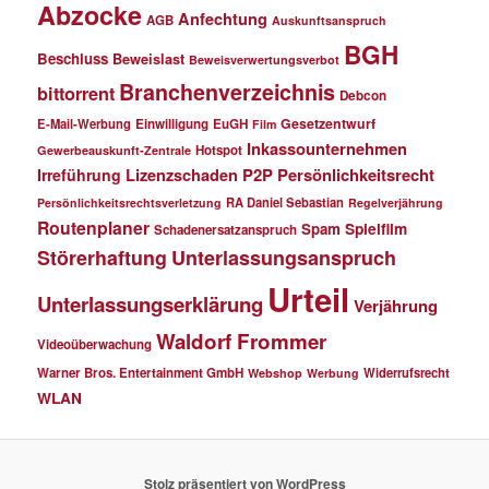
Abzocke
Anfechtung
AGB
Auskunftsanspruch
BGH
Beschluss
Beweislast
Beweisverwertungsverbot
Branchenverzeichnis
bittorrent
Debcon
Gesetzentwurf
E-Mail-Werbung
Einwilligung
EuGH
Film
Inkassounternehmen
Hotspot
Gewerbeauskunft-Zentrale
P2P
Persönlichkeitsrecht
Irreführung
Lizenzschaden
RA Daniel Sebastian
Persönlichkeitsrechtsverletzung
Regelverjährung
Routenplaner
Spielfilm
Spam
Schadenersatzanspruch
Störerhaftung
Unterlassungsanspruch
Urteil
Unterlassungserklärung
Verjährung
Waldorf Frommer
Videoüberwachung
Warner Bros. Entertainment GmbH
Widerrufsrecht
Webshop
Werbung
WLAN
Stolz präsentiert von WordPress