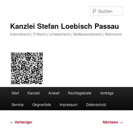
Zum
primären
Such
Inhalt
springen
Kanzlei Stefan Loebisch Passau
Internetrecht | IT-Recht | Urheberrecht | Wettbewerbsrecht | Wehrrecht
Hauptmenü
Start
Kanzlei
Anwalt
Rechtsgebiete
Vorträge
Service
Gegnerliste
Impressum
Datenschutz
Beitragsnavigation
←
Vorheriger
Nächster
→