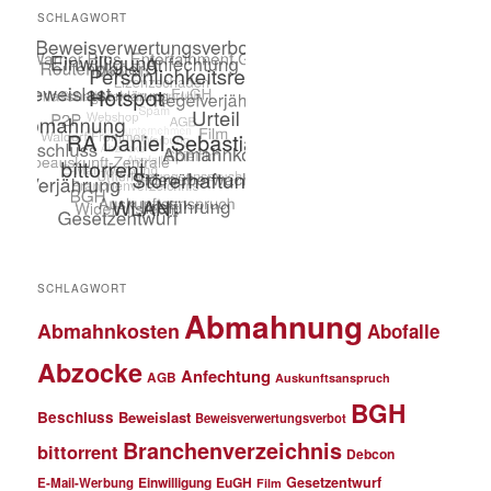
SCHLAGWORT
SCHLAGWORT
Abmahnung
Abmahnkosten
Abofalle
Abzocke
Anfechtung
AGB
Auskunftsanspruch
BGH
Beschluss
Beweislast
Beweisverwertungsverbot
Branchenverzeichnis
bittorrent
Debcon
Einwilligung
EuGH
Gesetzentwurf
E-Mail-Werbung
Film