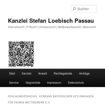
Zum
Zum
primären
sekundären
Such
Inhalt
Inhalt
springen
springen
Kanzlei Stefan Loebisch Passau
Internetrecht | IT-Recht | Urheberrecht | Wettbewerbsrecht | Wehrrecht
Hauptmenü
Start
Kanzlei
Anwalt
Rechtsgebiete
Vorträge
Service
Gegnerliste
Impressum
Datenschutz
SCHLAGWORTARCHIV:
VERBAND BAYERISCHER KFZ-INNUNGEN
FÜR FAIREN WETTBEWERB E.V.