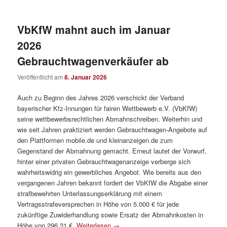
VbKfW mahnt auch im Januar
2026
Gebrauchtwagenverkäufer ab
Veröffentlicht am
8. Januar 2026
Auch zu Beginn des Jahres 2026 verschickt der Verband
bayerischer Kfz-Innungen für fairen Wettbewerb e.V. (VbKfW)
seine wettbewerbsrechtlichen Abmahnschreiben. Weiterhin und
wie seit Jahren praktiziert werden Gebrauchtwagen-Angebote auf
den Plattformen mobile.de und kleinanzeigen.de zum
Gegenstand der Abmahnung gemacht. Erneut lautet der Vorwurf,
hinter einer privaten Gebrauchtwagenanzeige verberge sich
wahrheitswidrig ein gewerbliches Angebot. Wie bereits aus den
vergangenen Jahren bekannt fordert der VbKfW die Abgabe einer
strafbewehrten Unterlassungserklärung mit einem
Vertragsstrafeversprechen in Höhe von 5.000 € für jede
zukünftige Zuwiderhandlung sowie Ersatz der Abmahnkosten in
Höhe von 296,31 €.
Weiterlesen
→