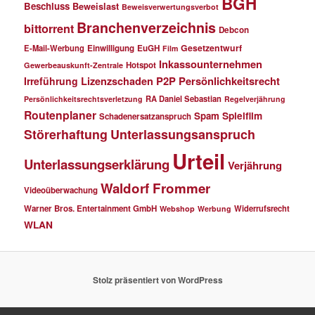
BGH
Beschluss
Beweislast
Beweisverwertungsverbot
Branchenverzeichnis
bittorrent
Debcon
Gesetzentwurf
E-Mail-Werbung
Einwilligung
EuGH
Film
Inkassounternehmen
Hotspot
Gewerbeauskunft-Zentrale
P2P
Persönlichkeitsrecht
Irreführung
Lizenzschaden
RA Daniel Sebastian
Persönlichkeitsrechtsverletzung
Regelverjährung
Routenplaner
Spielfilm
Spam
Schadenersatzanspruch
Störerhaftung
Unterlassungsanspruch
Urteil
Unterlassungserklärung
Verjährung
Waldorf Frommer
Videoüberwachung
Warner Bros. Entertainment GmbH
Widerrufsrecht
Webshop
Werbung
WLAN
Stolz präsentiert von WordPress