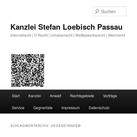
Zum
Zum
primären
sekundären
Such
Inhalt
Inhalt
springen
springen
Kanzlei Stefan Loebisch Passau
Internetrecht | IT-Recht | Urheberrecht | Wettbewerbsrecht | Wehrrecht
Hauptmenü
Start
Kanzlei
Anwalt
Rechtsgebiete
Vorträge
Service
Gegnerliste
Impressum
Datenschutz
SCHLAGWORTARCHIV:
GEGENSTANDSW