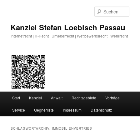
Zum
Zum
primären
sekundären
Such
Inhalt
Inhalt
springen
springen
Kanzlei Stefan Loebisch Passau
Internetrecht | IT-Recht | Urheberrecht | Wettbewerbsrecht | Wehrrecht
Hauptmenü
Start
Kanzlei
Anwalt
Rechtsgebiete
Vorträge
Service
Gegnerliste
Impressum
Datenschutz
SCHLAGWORTARCHIV:
IMMOBILIENVERTRIEB