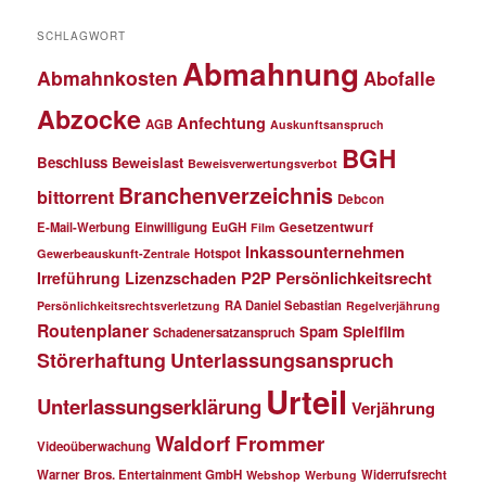
SCHLAGWORT
Abmahnung
Abmahnkosten
Abofalle
Abzocke
Anfechtung
AGB
Auskunftsanspruch
BGH
Beschluss
Beweislast
Beweisverwertungsverbot
Branchenverzeichnis
bittorrent
Debcon
Gesetzentwurf
E-Mail-Werbung
Einwilligung
EuGH
Film
Inkassounternehmen
Hotspot
Gewerbeauskunft-Zentrale
P2P
Persönlichkeitsrecht
Irreführung
Lizenzschaden
RA Daniel Sebastian
Persönlichkeitsrechtsverletzung
Regelverjährung
Routenplaner
Spielfilm
Spam
Schadenersatzanspruch
Störerhaftung
Unterlassungsanspruch
Urteil
Unterlassungserklärung
Verjährung
Waldorf Frommer
Videoüberwachung
Warner Bros. Entertainment GmbH
Widerrufsrecht
Webshop
Werbung