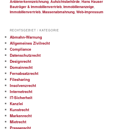
Anbieterkennzeichnung
,
Aufsichtsbehörde
,
Hans Hauser
Bauträger & Immobilienvertrieb
,
Immobilienanzeige
,
Immobilienvertrieb
,
Massenabmahnung
,
Web-Impressum
RECHTSGEBIET / KATEGORIE
Abmahn-Warnung
Allgemeines Zivilrecht
Compliance
Datenschutzrecht
Designrecht
Domainrecht
Fernabsatzrecht
Filesharing
Insolvenzrecht
Internetrecht
IT-Sicherheit
Kanzlei
Kunstrecht
Markenrecht
Mietrecht
Presserecht