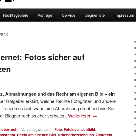
Rechtsgebiete
Vorträge
Service
Gegnerliste
Impressum
WERK
ternet: Fotos sicher auf
zen
utz, Abmahnungen und das Recht am eigenen Bild – ein
ser Ratgeber erklärt, welche Rechte Fotografen und andere
Lizenzen es gibt, wann eine Abmahnung droht und wie Sie
er Blogger rechtssicher verhalten.
Weiterlesen
→
heberrecht
|
Verschlagwortet mit
Foto
,
Fotoklau
,
Lichtbild
,
ngsrecht
,
Recht am eigenen Bild
,
Urheberbezeichnung
,
Zitatrecht