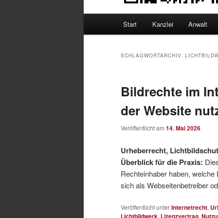
Hauptmenü
Start
Kanzlei
Anwalt
SCHLAGWORTARCHIV:
LICHTBILD
Bildrechte im In
der Website nut
Veröffentlicht am
14. Mai 2026
Urheberrecht, Lichtbildsch
Überblick für die Praxis:
Die
Rechteinhaber haben, welche 
sich als Webseitenbetreiber od
Veröffentlicht unter
Internetrecht
,
Ur
Lichtbildwerk
,
Lizenzvertrag
,
Nutzu