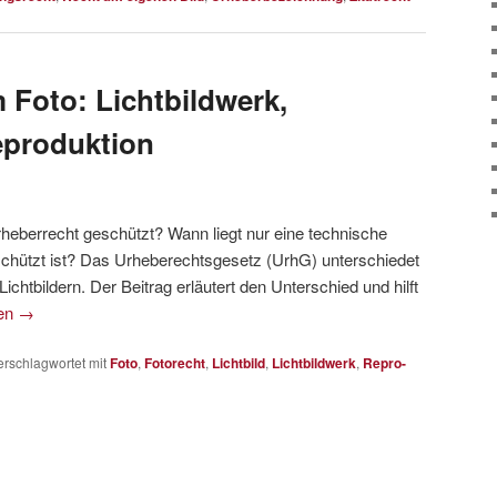
 Foto: Lichtbildwerk,
eproduktion
heberrecht geschützt? Wann liegt nur eine technische
eschützt ist? Das Urheberechtsgesetz (UrhG) unterschiedet
chtbildern. Der Beitrag erläutert den Unterschied und hilft
sen
→
erschlagwortet mit
Foto
,
Fotorecht
,
Lichtbild
,
Lichtbildwerk
,
Repro-