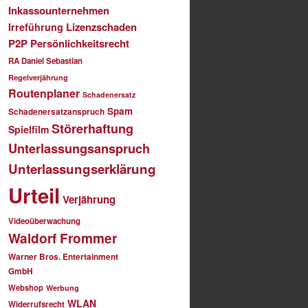
Inkassounternehmen
Lizenzschaden
Irreführung
P2P
Persönlichkeitsrecht
RA Daniel Sebastian
Regelverjährung
Routenplaner
Schadenersatz
Spam
Schadenersatzanspruch
Störerhaftung
Spielfilm
Unterlassungsanspruch
Unterlassungserklärung
Urteil
Verjährung
Videoüberwachung
Waldorf Frommer
Warner Bros. Entertainment
GmbH
Webshop
Werbung
WLAN
Widerrufsrecht