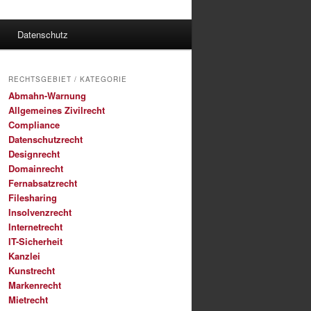
Datenschutz
RECHTSGEBIET / KATEGORIE
Abmahn-Warnung
Allgemeines Zivilrecht
Compliance
Datenschutzrecht
Designrecht
Domainrecht
Fernabsatzrecht
Filesharing
Insolvenzrecht
Internetrecht
IT-Sicherheit
Kanzlei
Kunstrecht
Markenrecht
Mietrecht