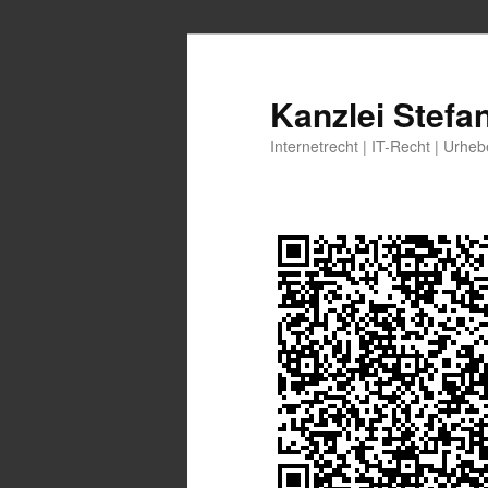
Zum
Zum
primären
sekundären
Inhalt
Inhalt
Kanzlei Stefa
springen
springen
Internetrecht | IT-Recht | Urhe