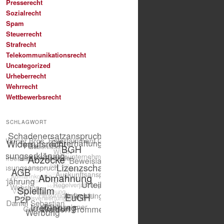
Presserecht
Sozialrecht
Spam
Steuerrecht
Strafrecht
Telekommunikationsrecht
Uncategorized
Urheberrecht
Wehrrecht
Wettbewerbsrecht
SCHLAGWORT