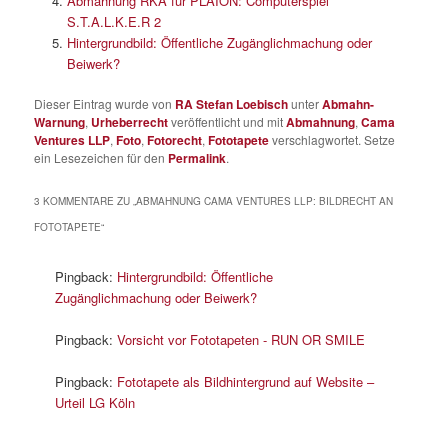
Abmahnung RKA für PLAION: Computerspiel
S.T.A.L.K.E.R 2
Hintergrundbild: Öffentliche Zugänglichmachung oder
Beiwerk?
Dieser Eintrag wurde von
RA Stefan Loebisch
unter
Abmahn-
Warnung
,
Urheberrecht
veröffentlicht und mit
Abmahnung
,
Cama
Ventures LLP
,
Foto
,
Fotorecht
,
Fototapete
verschlagwortet. Setze
ein Lesezeichen für den
Permalink
.
3 KOMMENTARE ZU „
ABMAHNUNG CAMA VENTURES LLP: BILDRECHT AN
FOTOTAPETE
“
Pingback:
Hintergrundbild: Öffentliche
Zugänglichmachung oder Beiwerk?
Pingback:
Vorsicht vor Fototapeten - RUN OR SMILE
Pingback:
Fototapete als Bildhintergrund auf Website –
Urteil LG Köln