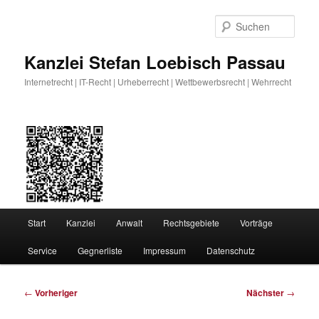
Zum
primären
Such
Inhalt
springen
Kanzlei Stefan Loebisch Passau
Internetrecht | IT-Recht | Urheberrecht | Wettbewerbsrecht | Wehrrecht
Hauptmenü
Start
Kanzlei
Anwalt
Rechtsgebiete
Vorträge
Service
Gegnerliste
Impressum
Datenschutz
Beitragsnavigation
←
Vorheriger
Nächster
→